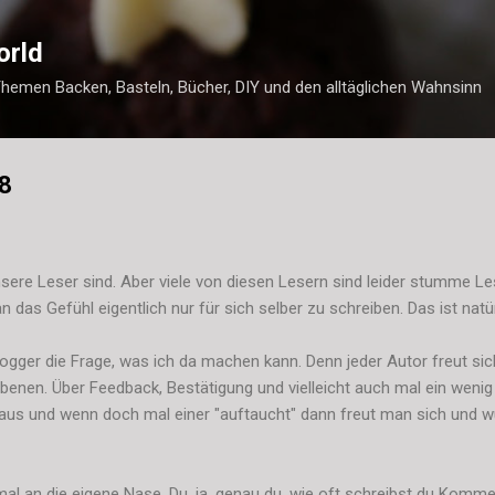
Direkt zum Hauptbereich
orld
Themen Backen, Basteln, Bücher, DIY und den alltäglichen Wahnsinn
8
sere Leser sind. Aber viele von diesen Lesern sind leider stumme Les
as Gefühl eigentlich nur für sich selber zu schreiben. Das ist natürl
Blogger die Frage, was ich da machen kann. Denn jeder Autor freut sic
en. Über Feedback, Bestätigung und vielleicht auch mal ein wenig K
aus und wenn doch mal einer "auftaucht" dann freut man sich und wü
al an die eigene Nase. Du, ja, genau du, wie oft schreibst du Komm