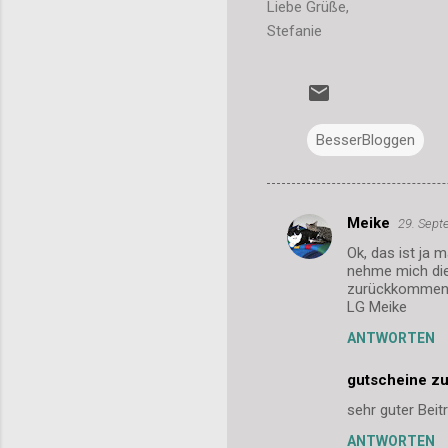
Liebe Grüße,
Stefanie
BesserBloggen
Meike
29. Sept
K
Ok, das ist ja 
o
nehme mich dies
m
zurückkomment
LG Meike
m
ANTWORTEN
e
n
gutscheine z
t
sehr guter Beit
a
ANTWORTEN