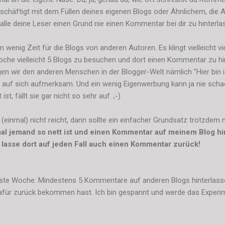
 beschäftigt mit dem Füllen deines eigenen Blogs oder Ähnlichem, die 
alle deine Leser einen Grund nie einen Kommentar bei dir zu hinterla
wenig Zeit für die Blogs von anderen Autoren. Es klingt vielleicht vie
che vielleicht 5 Blogs zu besuchen und dort einen Kommentar zu hint
gen wir den anderen Menschen in der Blogger-Welt nämlich "Hier bin ic
f sich aufmerksam. Und ein wenig Eigenwerbung kann ja nie scha
t, fällt sie gar nicht so sehr auf. ;-)
 (einmal) nicht reicht, dann sollte ein einfacher Grundsatz trotzdem 
l jemand so nett ist und einen Kommentar auf meinem Blog hi
 lasse dort auf jeden Fall auch einen Kommentar zurück!
ste Woche: Mindestens 5 Kommentare auf anderen Blogs hinterlassen
für zurück bekommen hast. Ich bin gespannt und werde das Experime