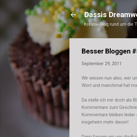
Dassis Dreamw
Kreativ-Blog rund um die 
Besser Bloggen #
September 29, 2011
Wir wissen nun also, wer un
Wort und manchmal hat man d
Da stelle ich mir doch als 
Kommentare zum Geschrieben
Kommentare bleiben leider 
insgeheim mehr davon!
Dann fassen wir uns doch m