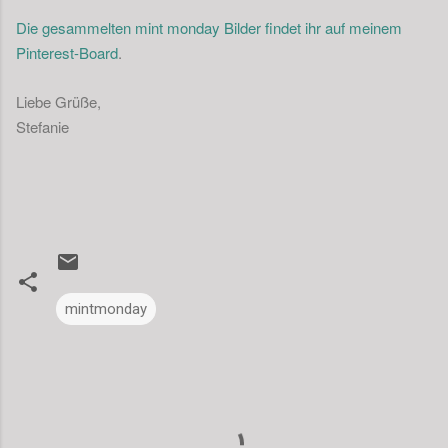
Die gesammelten mint monday Bilder findet ihr auf meinem
Pinterest-Board
.
Liebe Grüße,
Stefanie
mintmonday
K
o
m
m