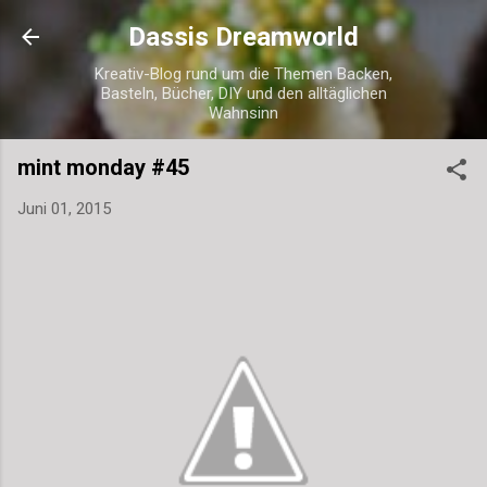
Direkt zum Hauptbereich
Dassis Dreamworld
Kreativ-Blog rund um die Themen Backen,
Basteln, Bücher, DIY und den alltäglichen
Wahnsinn
mint monday #45
Juni 01, 2015