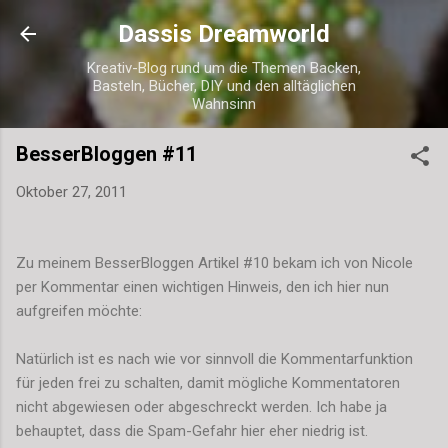
Direkt zum Hauptbereich
Dassis Dreamworld
Kreativ-Blog rund um die Themen Backen,
Basteln, Bücher, DIY und den alltäglichen
Wahnsinn
BesserBloggen #11
Oktober 27, 2011
Zu meinem BesserBloggen Artikel #10 bekam ich von Nicole
per Kommentar einen wichtigen Hinweis, den ich hier nun
aufgreifen möchte:
Natürlich ist es nach wie vor sinnvoll die Kommentarfunktion
für jeden frei zu schalten, damit mögliche Kommentatoren
nicht abgewiesen oder abgeschreckt werden. Ich habe ja
behauptet, dass die Spam-Gefahr hier eher niedrig ist.