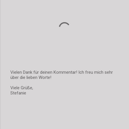
a
r
e
Vielen Dank für deinen Kommentar! Ich freu mich sehr
über die lieben Worte!
K
o
Viele Grüße,
m
Stefanie
m
e
n
t
a
r
v