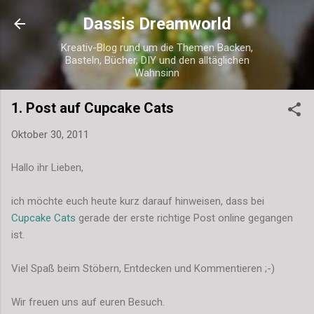
Direkt zum Hauptbereich
Dassis Dreamworld
Kreativ-Blog rund um die Themen Backen,
Basteln, Bücher, DIY und den alltäglichen
Wahnsinn
1. Post auf Cupcake Cats
Oktober 30, 2011
Hallo ihr Lieben,
ich möchte euch heute kurz darauf hinweisen, dass bei
Cupcake Cats
gerade der erste richtige Post online gegangen
ist.
Viel Spaß beim Stöbern, Entdecken und Kommentieren ;-)
Wir freuen uns auf euren Besuch.