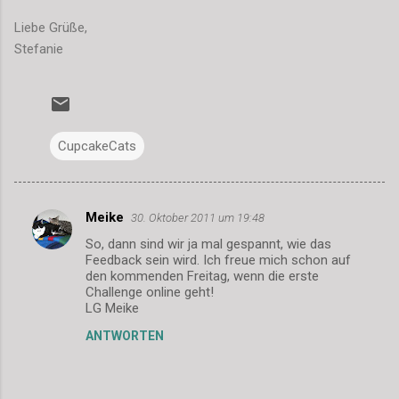
Liebe Grüße,
Stefanie
CupcakeCats
Meike
30. Oktober 2011 um 19:48
K
So, dann sind wir ja mal gespannt, wie das
o
Feedback sein wird. Ich freue mich schon auf
m
den kommenden Freitag, wenn die erste
Challenge online geht!
m
LG Meike
e
ANTWORTEN
n
t