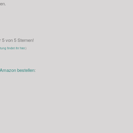
sen.
5 von 5 Sternen!
ng findet ihr hier.
)
i Amazon bestellen
: