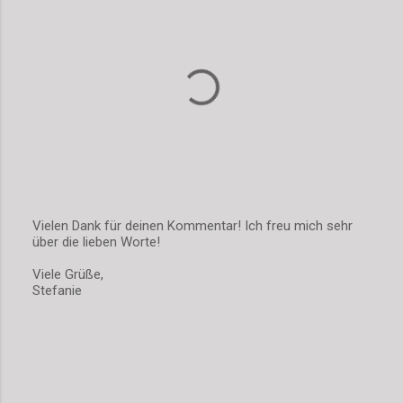
a
r
e
Vielen Dank für deinen Kommentar! Ich freu mich sehr
über die lieben Worte!
K
o
Viele Grüße,
m
Stefanie
m
e
n
t
a
r
v