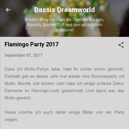
Direkt zum Hauptbereich
Dassis Dreamworld
Kreativ-Blog rund um die Themen Backen,
Basteln, Bücher, DIY und den alltäglichen
Wahnsinn
Flamingo Party 2017
September 01, 2017
Dass ich Motto-Partys liebe, habt ihr sicher schon gemerkt.
Deshalb gab es dieses Jahr mal wieder eine Sommerparty mit
Motto. Bereits seit letztem Jahr habe ich einige schicke Deko-
Elemente im Flamingo-Look gesammelt. Und damit war das
Motto gesetzt.
Heute möchte ich euch daher einige Bilder von der Party
zeigen.