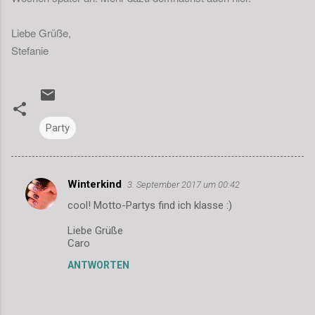
Liebe Grüße,
Stefanie
Party
Winterkind
3. September 2017 um 00:42
K
cool! Motto-Partys find ich klasse :)
o
m
Liebe Grüße
Caro
m
ANTWORTEN
e
n
t