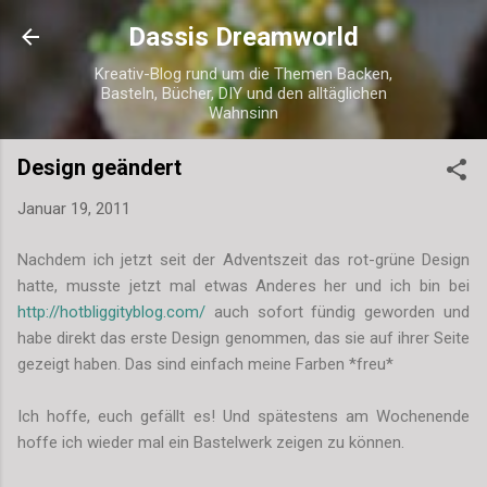
Direkt zum Hauptbereich
Dassis Dreamworld
Kreativ-Blog rund um die Themen Backen,
Basteln, Bücher, DIY und den alltäglichen
Wahnsinn
Design geändert
Januar 19, 2011
Nachdem ich jetzt seit der Adventszeit das rot-grüne Design
hatte, musste jetzt mal etwas Anderes her und ich bin bei
http://hotbliggityblog.com/
auch sofort fündig geworden und
habe direkt das erste Design genommen, das sie auf ihrer Seite
gezeigt haben. Das sind einfach meine Farben *freu*
Ich hoffe, euch gefällt es! Und spätestens am Wochenende
hoffe ich wieder mal ein Bastelwerk zeigen zu können.