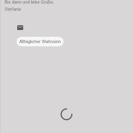
Bis dann und liebe Grüße,
Stefanie
Alltäglicher Wahnsinn
K
o
m
m
e
n
t
a
r
e