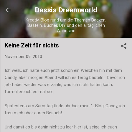
Direkt zum Hauptbereich
Dassis Dreamworld
Kreativ-Blog rund um die Themen Backen,
Basteln, Bücher, DIY und den alltäglichen
Wahnsinn
Keine Zeit für nichts
November 09, 2010
Ich weiß, ich halte euch jetzt schon ein Weilchen hin mit dem
Candy, aber morgen Abend will ich es fertig basteln... bevor ich
jetzt aber wieder was erzähle, was ich nicht halten kann,
formuliere ich es mal so:
Spätestens am Samstag findet ihr hier mein 1. Blog-Candy, ich
freu mich über euren Besuch!
Und damit es bis dahin nicht zu leer hier ist, zeige ich euch