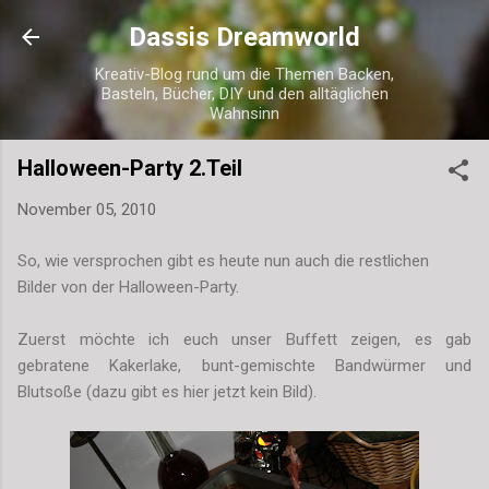
Direkt zum Hauptbereich
Dassis Dreamworld
Kreativ-Blog rund um die Themen Backen,
Basteln, Bücher, DIY und den alltäglichen
Wahnsinn
Halloween-Party 2.Teil
November 05, 2010
So, wie versprochen gibt es heute nun auch die restlichen
Bilder von der Halloween-Party.
Zuerst möchte ich euch unser Buffett zeigen, es gab
gebratene Kakerlake, bunt-gemischte Bandwürmer und
Blutsoße (dazu gibt es hier jetzt kein Bild).