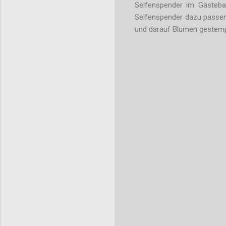
Seifenspender im Gästebad
Seifenspender dazu passen
und darauf Blumen gestemp