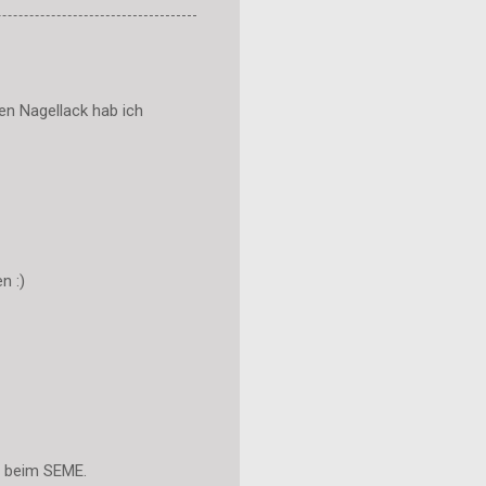
ten Nagellack hab ich
n :)
n beim SEME.