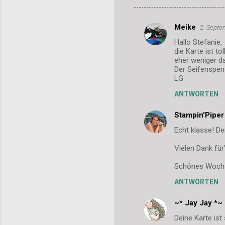
Meike
2. Septe
K
Hallo Stefanie,
o
die Karte ist t
m
eher weniger da 
Der Seifenspend
m
LG
e
ANTWORTEN
n
Stampin'Piper
t
Echt klasse! De
a
r
Vielen Dank fü
e
Schönes Woche
ANTWORTEN
~* Jay Jay *~
Deine Karte is