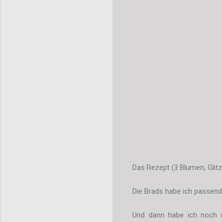
Das Rezept (3 Blumen, Glit
Die Brads habe ich passend 
Und dann habe ich noch r