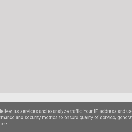
Powered by Blogger
liver its services and to analyze traffic. Your IP address and u
rmance and security metrics to ensure quality of service, gener
© Stefanie Hombach
use.