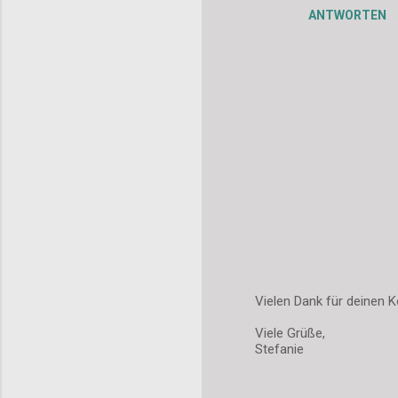
ANTWORTEN
Vielen Dank für deinen K
K
Viele Grüße,
o
Stefanie
m
m
e