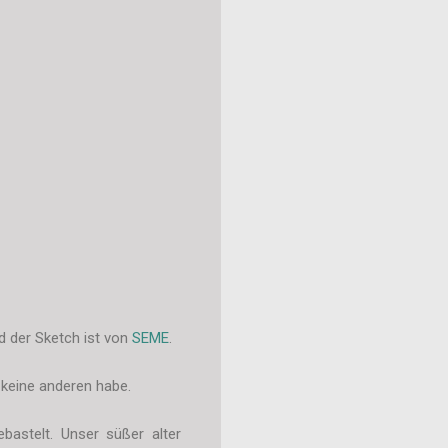
d der Sketch ist von
SEME
.
 keine anderen habe.
astelt. Unser süßer alter