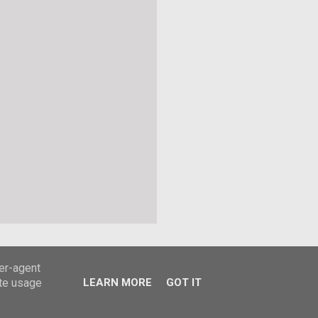
ser-agent
ate usage
LEARN MORE
GOT IT