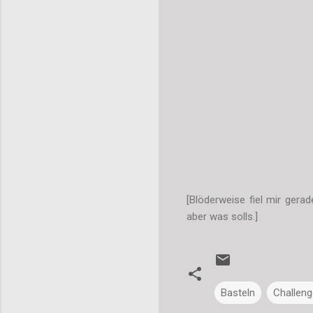
[Blöderweise fiel mir gera
aber was solls.]
Basteln
Challeng