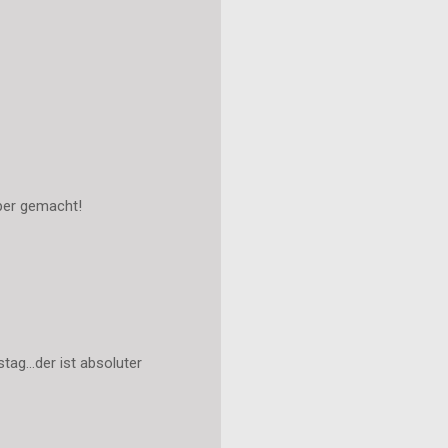
per gemacht!
ag...der ist absoluter