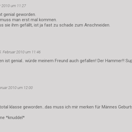
r 2010 um 11:27
ht genial geworden.
e muss man erst mal kommen.
 sie ihm gefällt, ist ja fast zu schade zum Anschneiden.
5. Februar 2010 um 11:46
 ist genial.. würde meinem Freund auch gefallen! Der Hammer!! Su
bruar 2010 um 12:00
total klasse geworden...das muss ich mir merken für Männes Geburtst
ne *knuddel*