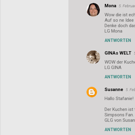
Mona
5. Februa
K
Wow die ist ec
o
Auf so ne Ide
m
Denke doch dass
LG Mona
m
ANTWORTEN
e
n
GINAs WELT
t
WOW der Kuchen
LG GINA
a
r
ANTWORTEN
e
Susanne
5. Fe
Hallo Stafanie!
Der Kuchen ist 
Simpsons Fan.
GLG von Susan
ANTWORTEN