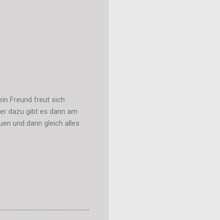
in Freund freut sich
er dazu gibt es dann am
en und dann gleich alles