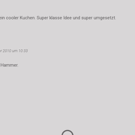
 ein cooler Kuchen. Super klasse Idee und super umgesetzt.
ar 2010 um 10:33
er Hammer.