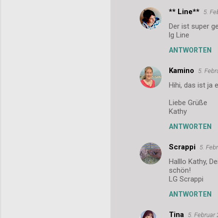
** Line**
5. Fe
Der ist super g
lg Line
ANTWORTEN
Kamino
5. Feb
Hihi, das ist ja
Liebe Grüße
Kathy
ANTWORTEN
Scrappi
5. Feb
Halllo Kathy, D
schön!
LG Scrappi
ANTWORTEN
Tina
5. Februar