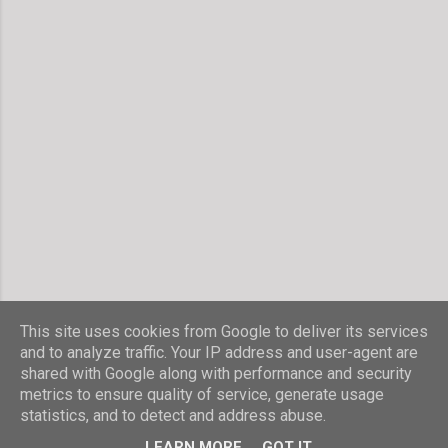
e
n
t
a
r
v
e
r
ö
f
f
e
n
t
l
i
c
h
This site uses cookies from Google to deliver its services
e
and to analyze traffic. Your IP address and user-agent are
n
shared with Google along with performance and security
Powered by Blogger
metrics to ensure quality of service, generate usage
statistics, and to detect and address abuse.
© Stefanie Hombach
LEARN MORE
GOT IT