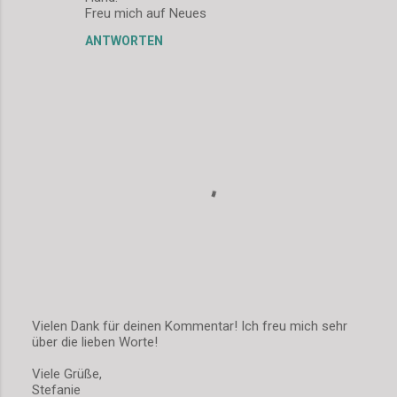
Freu mich auf Neues
e
n
ANTWORTEN
t
a
r
e
Vielen Dank für deinen Kommentar! Ich freu mich sehr
über die lieben Worte!
K
o
Viele Grüße,
m
Stefanie
m