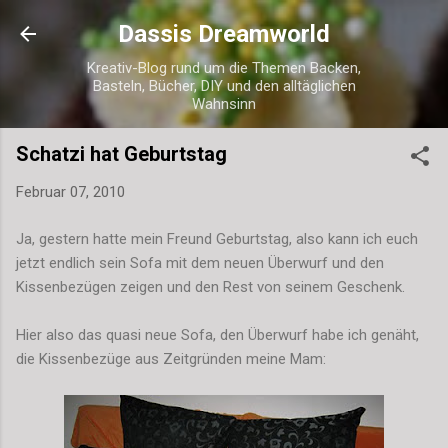
Direkt zum Hauptbereich
Dassis Dreamworld
Kreativ-Blog rund um die Themen Backen,
Basteln, Bücher, DIY und den alltäglichen
Wahnsinn
Schatzi hat Geburtstag
Februar 07, 2010
Ja, gestern hatte mein Freund Geburtstag, also kann ich euch
jetzt endlich sein Sofa mit dem neuen Überwurf und den
Kissenbezügen zeigen und den Rest von seinem Geschenk.
Hier also das quasi neue Sofa, den Überwurf habe ich genäht,
die Kissenbezüge aus Zeitgründen meine Mam: