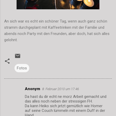
An sich war es echt ein schöner Tag, wenn auch ganz schön
stramm durchgeplant mit Kaffeetrinken mit der Familie und
abends noch Party mit den Freunden, aber doch, hat sich alles
gelohnt.
Fotos
Anonym
8. Februar 2010 um 17:46
K
Da hast du dir echt ne morz Arbeit gemacht und
o
das alles noch neben der stressigen FH.
m
Da kann Heiko sich jetzt gemütlich wie Homer
auf seine Couch lümmeln mit einem Duff in der
m
Hand.