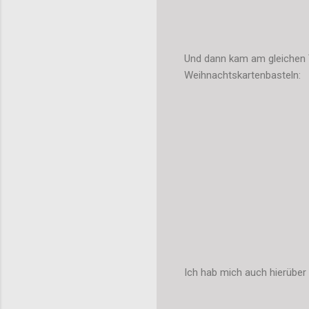
Und dann kam am gleichen 
Weihnachtskartenbasteln:
Ich hab mich auch hierüber