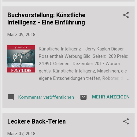
Angefangen hat alles mit
andere Reportagen (Familienfeiern, Ve...
Schokoladenkuchen, den ich in meiner 15cm
Buchvorstellung: Künstliche
Silikonform von Lurch gebacken habe. Und
Intelligenz - Eine Einführung
davon gleich 2 Stück. Die Kuchen habe ich in
der Höhe geteilt und dann 2 Böden mit einem
März 09, 2018
Loch versehen, also zu einem Ring
geschnitten. Das Rezept für den Kuchenteig
Künstliche Intelligenz - Jerry Kaplan Dieser
findet ihr hier . Als Füllung gab es dann
Post enthält Werbung Bild: Seiten: 208 Preis:
Himbeer-Konfitüre. Da nehme ich bei Kuchen
24,99€ Gelesen: Dezember 2017 Worum
gerne die "Samt Himbeere" von Schwartau .
geht's: Künstliche Intelligenz, Maschinen, die
Ich mag zwar gerne Kerne in der Marmelade
eigene Entscheidungen treffen, Roboter, die
aber als Kuchenfüllung ist es mir dann
dem Menschen immer ähnlicher werden...
samtig weich doch lieber. Dann habe ich die
vielleicht denkt man da zuerst an Science
Füllung zusammengestellt. Aus
MEHR ANZEIGEN
Kommentar veröffentlichen
Fiction Filme. Aber in Wahrheit sind diese
Zuckerstreuseln, Zuckerherzchen und
Themen näher an der Realität als wir
Gummi-Dragees in Zucker. Alles in Rosa und
vielleicht glauben. Das Buch zeigt deutlich,
Weiß gehalten. Natür...
Leckere Back-Terien
was heute bereits möglich ist, an was schon
gearbeitet wird und man beginnt sich zu
März 07, 2018
fragen, was dann im Geheimen sogar schon