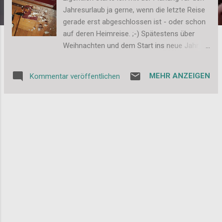
Jahresurlaub ja gerne, wenn die letzte Reise
gerade erst abgeschlossen ist - oder schon
auf deren Heimreise. ;-) Spätestens über
Weihnachten und dem Start ins neue Jahr
möchte ich aber konkreter werden mit den
Ideen und Planungen. Dieses Jahr war aber
MEHR ANZEIGEN
Kommentar veröffentlichen
wieder alles anders... Denn ab Dezember
wurde im Hause Dassi mal wieder gewerkelt
und renoviert . Dazu hatte ich im Februar
schon mal kurz was geschrieben. Und
deswegen bleib da gar keine Zeit um über
Reisen und Urlaub nachzudenken. Na gut,
daran gedacht habe ich schon ab und an,
aber zum konkreten Planen war da auf jeden
Fall kein Nerv übrig. Der Umzug ist nun rum,
die Renovierung soweit abgeschlossen und
es sind "nur noch" Kisten aus- und Schränke
einzuräumen. Da hat man langsam wieder