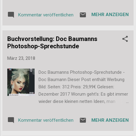
aus: Und so ab heute: Zeitnah wird es noch
ein neues Header-Bild geben. Das shoote ich
MEHR ANZEIGEN
Kommentar veröffentlichen
aber ganz frisch für euch passend zum
neuen Layout. Daher durften erst mal die
kleinen Schoko-Mini-Cupcakes herhalten. Ein
Buchvorstellung: Doc Baumanns
hübscher Platzhalter, wie ich finde. Ich
Photoshop-Sprechstunde
vermute, ich werde in den nächsten Tagen
und Wochen auch noch etwas an der Seite
März 23, 2018
schrauben. Ich habe im Layout sicher noch
nicht alle Details gefunden und optimal
Doc Baumanns Photoshop-Sprechstunde -
eingestellt. Sollten also Dinge nicht
Doc Baumann Dieser Post enthält Werbung
funktionieren oder fehlen, gebt mir gerne
Bild: Seiten: 312 Preis: 29,99€ Gelesen:
Bescheid. Ich habe ein paar Dinge
Dezember 2017 Worum geht's: Es gibt immer
rausgenommen, die meiner Meinung nach
wieder diese kleinen netten Ideen, man
sowieso nicht (mehr) genutzt wurden. Aber
könnte dies und das doch mal in Photoshop
ich lasse mich natürlich gerne eines
umsetzen. Bei genauer Betrachtung fehlt
besseren belehren. ;-) Ansonsten freue ich
MEHR ANZEIGEN
Kommentar veröffentlichen
einem aber der Ansatz, wie man dieses
mich über Kommentare, Feedback und
Projekt dann wirklich angehen sollte. Über
natürlich auch Wünsche....