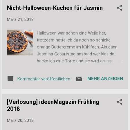
100 solcher Ideen greift Doc Baumann in
Nicht-Halloween-Kuchen für Jasmin
diesem Buch auf und zeigt mit wenigen
Schritten, wie man ans Ziel kommt. Fazit:
März 21, 2018
Natürlich ist dies kein Buch, dass man von
vorne nach hinten "durchliest" und nachher
Halloween war schon eine Weile her,
viel gelernt hat. Viel mehr sollte man es
trotzdem hatte ich da noch so schicke
neben den Computer legen und einfach mal
orange Buttercreme im Kühlfach. Als dann
das ein oder andere Tutorial durcharbeiten.
Jasmins Geburtstag anstand war klar, da
Beim Durchblättern findet man auf jeden Fall
backe ich eine Torte und sie wird orange
schon so einige tolle Inspirationen. Dinge, die
werden. Und so geschah es dann auch.
man schon immer mal machen wollte, aber
Gebacken habe ich einen Schokoladen-
nie wusste, wie. Dinge, auf die man selbst
MEHR ANZEIGEN
Kommentar veröffentlichen
Biscuit-Boden nach dem Rezept von
nicht gekommen wäre, die aber spannend
Kuchenfee Lisa . Es war lecker, es war schön
wirken. Und vielleicht auch Dinge, ...
das mal gemacht zu haben, aber ich mag
[Verlosung] ideenMagazin Frühling
den klassischen saftigen Rührteigboden
2018
dann doch einfach lieber. Ich habe insgesamt
4 Böden verwendet. Dazwischen wurde die
März 20, 2018
orange Buttercreme eingesetzt. Bei 2