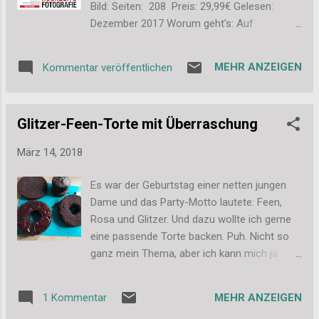
Bild: Seiten: 208 Preis: 29,99€ Gelesen:
super gut. Es gibt außerdem eine Menge
Dezember 2017 Worum geht's: Auf
toller Anregungen für Rhabarber. Besonders
Hochzeiten geht es vor allem darum die
verliebt bin ich in den rosa Rhabarber-Curt
wichtigen Momente dieses einmaligen Tages
mit Croissant. Zudem gibt es tolle Tipps,
MEHR ANZEIGEN
Kommentar veröffentlichen
festzuhalten. Wie man hier kreative
wann ...
Ergebnisse zaubern kann, wenn ein Blitz zum
Einsatz kommt, zeigt Heiko Schmidt in
Glitzer-Feen-Torte mit Überraschung
diesem Buch. Fazit: Ich war ja zuerst so
richtig skeptisch. Kreativ Blitzen? Gerne. Bei
März 14, 2018
einer Reportage? Kniffelig. An einem Tag, bei
dem jeder Moment zählt? Besser nicht. Aber
Es war der Geburtstag einer netten jungen
genau da setzt Heiko Schmidt an. Natürlich,
Dame und das Party-Motto lautete: Feen,
und das macht er auch deutlich, muss man
Rosa und Glitzer. Und dazu wollte ich gerne
zuerst seine Technik kennen. Aber dann
eine passende Torte backen. Puh. Nicht so
sollte man keine Angst vor deren Einsatz
ganz mein Thema, aber ich kann mich ja
haben und auch mal ausgefallene Dinge
reindenken. Also habe ich mich ans Werk
wagen. Ich gebe zu, ich werde es für
gemacht und eine Glitzer-Feen-Torte mit
Hochzeiten nicht einsetzen. Dafür blitze ich
MEHR ANZEIGEN
1 Kommentar
Überraschungs-Füllung gebacken.
zu selten, habe keine Routine. Aber für