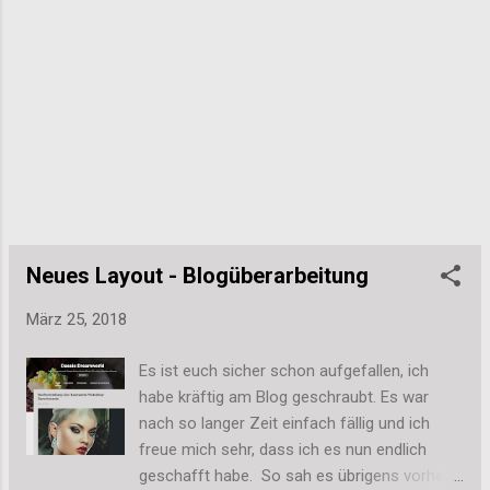
es geklebt und nach Schokolade
geschmeckt... nein, ich habe den Tresen
natürlich NICHT abgeleckt... oder doch!? Und
natürlich sind auch ein paar Unfälle passiert.
Ganz doof, wenn beim Herauslösen aus der
Pralinenform dann das ein oder andere
Teilchen kaputt geht. Dann muss man die
nämlich essen. Mist. :-D Hier noch einen Blick
auf die letzte Deko-Runde. Da wurden die
fertigen Pralinen dann noch mit weißer
Schokolade dekoriert und für die Fotos
Neues Layout - Blogüberarbeitung
hübsch gemacht....
März 25, 2018
Es ist euch sicher schon aufgefallen, ich
habe kräftig am Blog geschraubt. Es war
nach so langer Zeit einfach fällig und ich
freue mich sehr, dass ich es nun endlich
geschafft habe. So sah es übrigens vorher