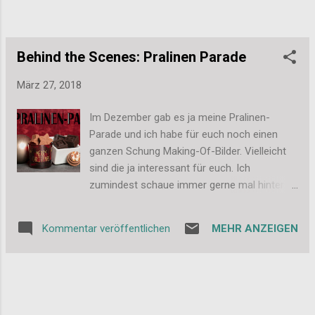
Kopf und Zeit um mal weiter zu schauen. Es
wurden nun also mögliche Ziele diskutiert,
Reiserouten recherchiert und Preise
verglichen. Na und was glaubt ihr? Wohin
Behind the Scenes: Pralinen Parade
geht es 2018 fü...
März 27, 2018
Im Dezember gab es ja meine Pralinen-
Parade und ich habe für euch noch einen
ganzen Schung Making-Of-Bilder. Vielleicht
sind die ja interessant für euch. Ich
zumindest schaue immer gerne mal hinter
die Kulissen. Hier ist zum Beispiel gerade das
Logo entstanden. Ich hatte im Esszimmer
MEHR ANZEIGEN
Kommentar veröffentlichen
das kleine Fotostudio aufgebaut und dort
dann einige Stunden verbracht. Und natürlich
wurden jede Menge Pralinen produziert. Die
Küsche sah daher Tage, wenn nicht gar
Wochen super unordentlich aus. Überall hat