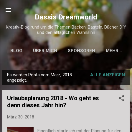
Direkt zum Hauptbereich
Dassis Dreamworld
Kreativ-Blog rund um die Themen Backen, Basteln, Bücher, DIY
und den alltäglichen Wahnsinn
BLOG
ÜBER MICH
SPONSOREN
MEHR…
KONTAKT & IMPRESSUM
Es werden Posts vom März, 2018
ALLE ANZEIGEN
P
angezeigt.
o
s
Urlaubsplanung 2018 - Wo geht es
t
denn dieses Jahr hin?
s
März 30, 2018
Eigentlich starte ich mit der Planung für den