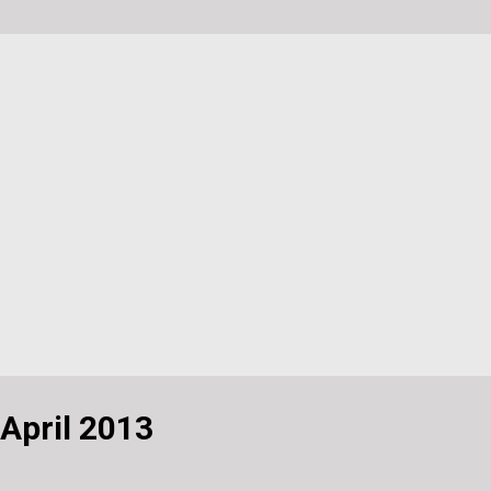
ML/Javascript Code). Dort habe ich dann den Code wie folgt eingetr
g"><img src="Link zu Bild" /> </a> <a href="Link zu Ü...
April 2013