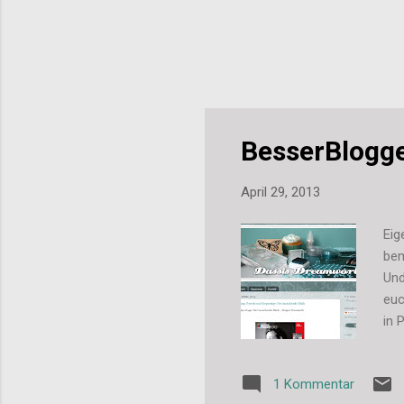
BesserBlogg
April 29, 2013
Eig
bem
Und
euc
in 
gen
nat
1 Kommentar
Des