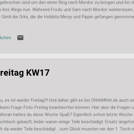
gebrochen sind um den einen Ring nach Mordor zu bringen und ihn do
h ihre Wege nun. Während Frodo und Sam nach Mordor weiterreisen, 
 Gimli die Orks, die die Hobbits Meryy und Pippin gefangen genomme
ensatz zum Film ist das Buch in 2 seperate Teile (Bücher) unterteilt.
h erzählt vom Weg, den Aragorn, Legolas und Gimli einschlagen, wäh
lichen
h über die weitere Reise von Frodo und Sam erfährt. Ich finde diese 
lecht, weil man sich so besser auf das Geschehen konzentrieren kan
schon kompliziert genug mit den verschiedenen Handlungsgruppen un
chichte ist natürlich super spannen...
Freitag KW17
u, es ist wieder Freitag!!! Und daher gibt es bei OhhhMhhh.de auch wi
 beim Frage-Foto-Freitag beantworten können. Hier also die Fragen
 Woran hattes du diese Woche Spaß? Eigentlich schon letzte Woche 
chtisch gekauft, leider waren einige Teile beschädigt. Ersatz angefo
h da wieder Teile beschädigt... zum Glück mussten wir den 1. Tisch