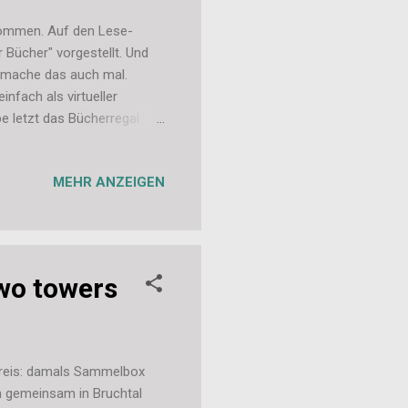
ekommen. Auf den Lese-
 Bücher" vorgestellt. Und
ch mache das auch mal.
einfach als virtueller
be letzt das Bücherregal
hen aktuell 16 Bücher.
n in anderen Schränken
MEHR ANZEIGEN
: Aus der Reihe "Hab ich
tan" Aus der Reihe "Hab
us der Reihe "Hab ich mir
two towers
7 Preis: damals Sammelbox
n gemeinsam in Bruchtal