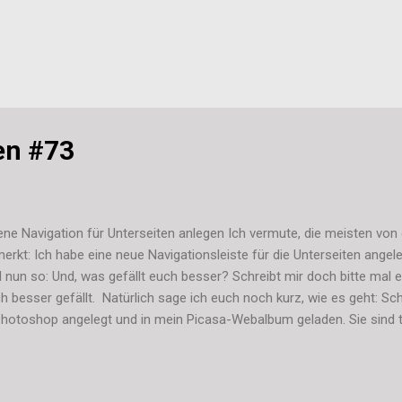
en #73
ene Navigation für Unterseiten anlegen Ich vermute, die meisten vo
erkt: Ich habe eine neue Navigationsleiste für die Unterseiten angel
 nun so: Und, was gefällt euch besser? Schreibt mir doch bitte mal
h besser gefällt. Natürlich sage ich euch noch kurz, wie es geht: Sch
Photoshop angelegt und in mein Picasa-Webalbum geladen. Sie sind t
au wie die Box hinter meinem Blog-Text und daher als .png abgespeic
ürlich austoben und alles genau so anpassen, wie es euch gefällt 
ign passt. Schritt 2 Ich habe unter Layout ein neues Gadget unter 