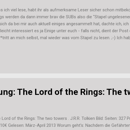
s ich viel lese, habt ihr als aufmerksame Leser sicher schon mitb
gs werden da dann immer brav die SUBs also die "Stapel ungelesener
sich da bei mir auch aktuell einiges angesammelt hat, dachte ich, i
lleicht interessiert es ja Einige unter euch - falls nicht, dient der Post 
*tritt an mich selbst, mal wieder was vom Stapel zu lesen. ;-) Ich ha
as umsortiert und habe dort nun ein Abteil mit meinem SUB. Dort ste
erdings kommen dazu noch ein paar einzelne (so 2-3), die momenta
umliegen... Im Bücher-Regal stehen folgende noch zu lesende Bücher
 von meiner Mam zum Lesen bekommen und irgendwie noch nicht ge
 mal geschenkt bekommen bzw. gewonnen und noch nicht gelesen" A
..
ung: The Lord of the Rings: The 
 Lord of the Rings: The two towers . J.R.R. Tolkien Bild: Seiten: 32
 10€ Gelesen: März-April 2013 Worum geht's: Nachdem die Gefährte