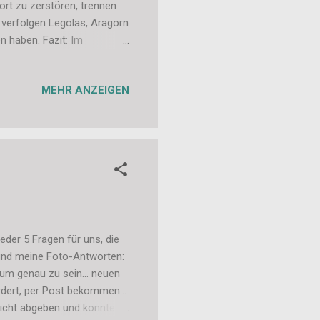
rt zu zerstören, trennen
verfolgen Legolas, Aragorn
n haben. Fazit: Im
 Das (insgesamt) dritte
rend man erst im virten
MEHR ANZEIGEN
Aufteilung gar nicht
n. Die Geschichte ist auch
d den Erzählorten. Die
eder 5 Fragen für uns, die
 und meine Foto-Antworten:
um genau zu sein... neuen
rdert, per Post bekommen...
 nicht abgeben und konnten