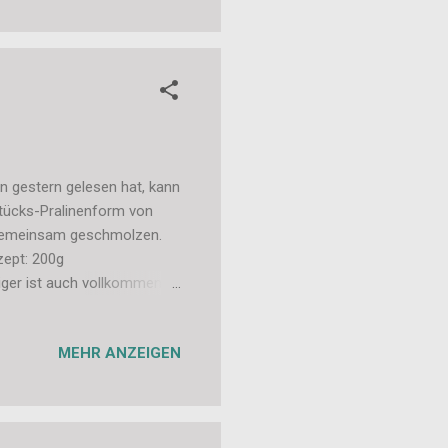
on gestern gelesen hat, kann
stücks-Pralinenform von
 gemeinsam geschmolzen.
zept: 200g
iger ist auch vollkommen
Nougat war die Masse
cht kleinteilige Form etwas
MEHR ANZEIGEN
ür filigrane Figuren wie
es oft zu Lufteinschlüssen
was ja schade wäre.