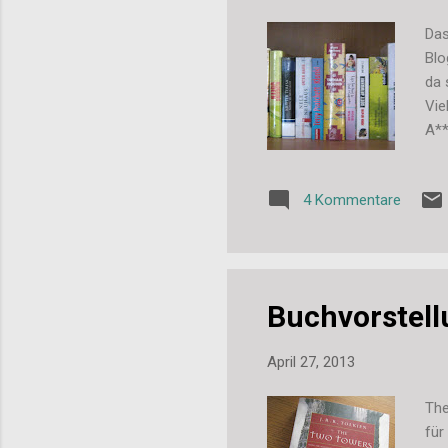
Das
Blo
da 
Vie
A**
etw
All
4 Kommentare
her
mal
ich
gek.
Buchvorstell
April 27, 2013
The
für