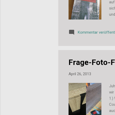
auf
sic
und
Geg
Buc
Kommentar veröffent
Buc
sch
so 
Ges
Frage-Foto-
April 26, 2013
Juh
wir
1.)
Cou
auc