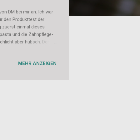
on DM bei mir an. Ich war
ür den Produkttest der
 zuerst einmal dieses
npasta und die Zahnpflege-
chlicht aber hübsch. Der
v nach Kirsche und erinnern
ntlichen Test. Kaugummis:
MEHR ANZEIGEN
rk, wie man durch den
 zu erahnen. Ich finde der
 die Kaugummis wirklich