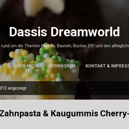
Direkt zum Hauptbereich
Dassis Dreamworld
g rund um die Themen Backen, Basteln, Bücher, DIY und den alltäglic
OG
ÜBER MICH
SPONSOREN
KONTAKT & IMPRES
013 angezeigt.
: Zahnpasta & Kaugummis Cherry