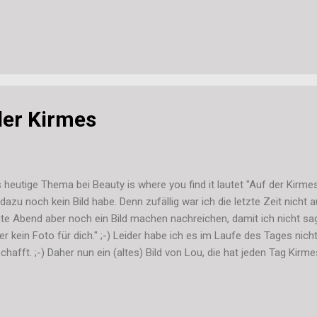
die best erhaltenen Teile zusammen würfeln. Jetzt steht der Tisch en
henende? Hoffentlich finde ich Zeit für was Süßes. Würde gerne 
ker Testpaket backen! 3.) Der Hit? Vor 2 Tagen sah die Ranunkel 
... hing nur noch in der Schale. Einmal kräftig gießen und heute steht
ön. 4.) In Planung? Gestern neues Rezensionsexemplar bekommen. 
der Kirmes
 heutige Thema bei Beauty is where you find it lautet "Auf der Kirm
 dazu noch kein Bild habe. Denn zufällig war ich die letzte Zeit nicht 
te Abend aber noch ein Bild machen nachreichen, damit ich nicht s
der kein Foto für dich." ;-) Leider habe ich es im Laufe des Tages nic
chafft. ;-) Daher nun ein (altes) Bild von Lou, die hat jeden Tag Kirm
ussel: So lange könnt ihr aber schon mal bei Luzia Pimpinella reins
eren Teilnehmer so fotografiert haben. Schaut also heute Abend noc
ße, Stefanie