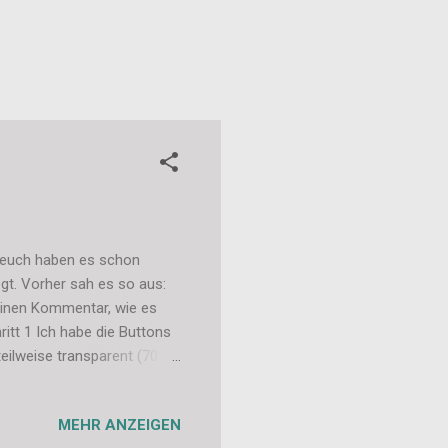
n euch haben es schon
egt. Vorher sah es so aus:
 einen Kommentar, wie es
ritt 1 Ich habe die Buttons
eilweise transparent (70%)
hert. Hier könnt ihr euch
und zu eurem gesamten Blog-
MEHR ANZEIGEN
dem Header angelegt