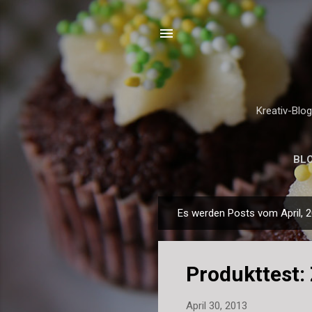
Kreativ-Blo
BL
Es werden Posts vom April, 2
P
o
s
Produkttest
t
s
April 30, 2013