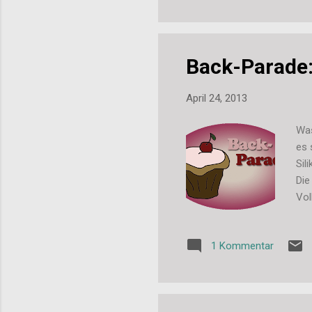
Back-Parade:
April 24, 2013
Was
es 
Sil
Die
Vol
aus
all
1 Kommentar
sch
die
ode
Dan