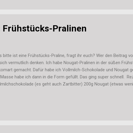
 Frühstücks-Pralinen
 bitte ist eine Frühstücks-Praline, fragt ihr euch? Wer den Beitrag v
sich vermutlich denken. Ich habe Nougat-Pralinen in der süßen Früh
ikomart gemacht. Dafür habe ich Vollmilch-Schokolade und Nougat
 Masse habe ich dann in die Form gefüllt. Das ging super schnell. Re
lmilchschokolade (es geht auch Zartbitter) 200g Nougat (etwas wen
reichend) Chrispies oder gehackte Nüsse nach Wunsch Durch das 
erdings nicht so richtig flüssig, daher war das Einfüllen in die doch re
wieriger. Mit reiner Schokolade geht es sicher etwas einfacher. Und f
se hier sind Pralinen mit Nüssen oder so nicht wirklich geeignet, da 
r kleinen Löchern kommt und man die Form dann schlecht erkennt, 
ach durfte alles zum Aus...