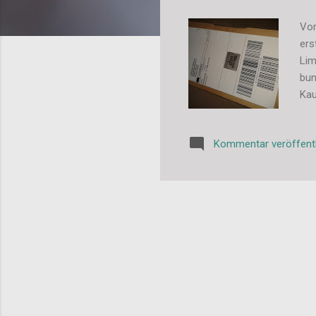
Vor
ers
Lim
bun
Kau
Ger
mic
Kommentar veröffent
Die
Ger
Ges
lec