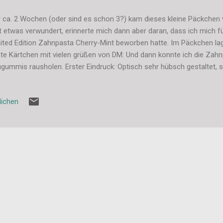
 ca. 2 Wochen (oder sind es schon 3?) kam dieses kleine Päckchen v
t etwas verwundert, erinnerte mich dann aber daran, dass ich mich f
ited Edition Zahnpasta Cherry-Mint beworben hatte. Im Päckchen lag
te Kärtchen mit vielen grüßen von DM: Und dann konnte ich die Zah
gummis rausholen. Erster Eindruck: Optisch sehr hübsch gestaltet, s
uch ist einfach super. Vor allem die Kaugummis riechen sehr intensi
h damit an diese Kirsch-Kaubonbons. Und dann ging es an den eige
lichen
 Kaugummis schmecken lecker nach Kirsche, allerdings nicht so sta
uch vermuten könnte. Die Minze kommt kaum durch und ist nur leicht
chmack könnte auch etwas langanhaltender sein, aber generell sind
ker und werden sicher au...