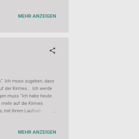
dlich!!! 2.) Was geht am
noch was aus dem Dr.
MEHR ANZEIGEN
im Wohnzimmer sehr tot
 sie wieder wie ne Eins! Sehr
Ers...
es". Ich muss zugeben, dass
auf der Kirmes... Ich werde
agen muss "Ich habe heute
ht mehr auf die Kirmes
es, mit ihrem Laufrad-
chauen und gucken, was die
h mal hier rein! Liebe
MEHR ANZEIGEN