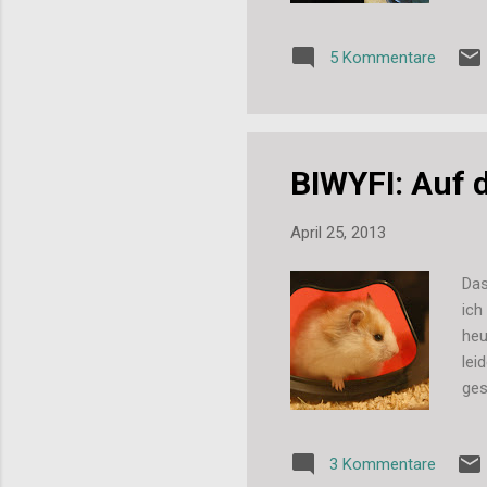
so 
Woc
5 Kommentare
Oet
aus
sch
BIWYFI: Auf 
April 25, 2013
Das
ich
heu
lei
ges
Kar
and
3 Kommentare
Grü