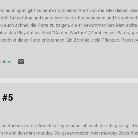
n auch spät, gibt es heute noch einen Post von mir. Mein lieber, kle
lich Geburtstag und nach dem Feiern, Kuchenessen und Fotosbearb
u euch schnell die Karte zu zeigen, die er bekommen hat. Man sollte 
 ihm das Playstation-Spiel "Garden Warfare" (Zombies vs. Plants) g
send ist diese Karte entstanden. Ein Zombie, viele Pflanzen. Passt 
eres!! =) Und falls sich jemand über den Titel wundert: Ja, mein Brud
 seinen Ursprung aus Ice Age. ;-) Liebe Grüße, Stefanie
lichen
 #5
sen Kuchen für die Arbeitskollegen habe ich euch bereits gezeigt . D
h mal in den mint monday. Die gesammelten mint monday Bilder find