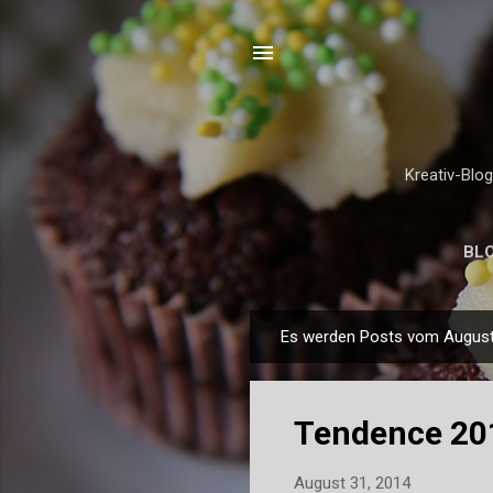
Kreativ-Blo
BL
Es werden Posts vom August,
P
o
s
Tendence 20
t
s
August 31, 2014