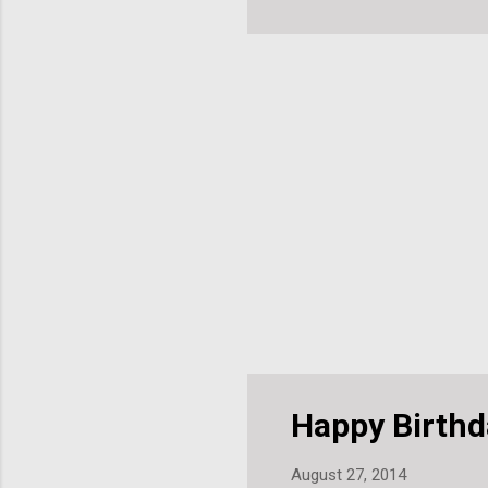
nic
geg
Happy Birthda
August 27, 2014