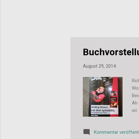
Buchvorstell
August 29, 2014
Ric
Wor
Bei
Äh 
ist
ohn
spr
Kommentar veröffent
und