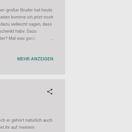
iner-großer Bruder hat heute
eiten komme ich jetzt noch
dazu vielleicht sagen, dass
eschenkt habe. Dazu
oder? Mal was ganz
er ist mein Knubbel. =) Das
MEHR ANZEIGEN
och er gehört natürlich auch
et ihr auf meinem