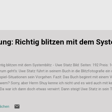
ung: Richtig blitzen mit dem Syst
htig blitzen mit dem Systemblitz - Uwe Statz Bild: Seiten: 192 Preis:
um geht's: Uwe Statz führt in seinem Buch in die Blitzfotografie ein
spiel-Situationen sein Vorgehen. Fazit: Das Buch beginnt mit einem 
wem? Sorry, aber Herrn Shuy kenne ich nicht und es wird auch mit k
. Da war ich dann doch etwas verwirrt. Dann steigt Uwe Statz in sei
e Einleitung - mit dem Satz "Im Angebot stehen vier Möglichkeiten zur
achlich falsch finde sondern auch den falschen Anfang. Wenn ich mi
lichen
 guten Morgen sage, dann fange ich doch wenigstens mit dem Bucht