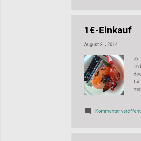
1€-Einkauf
August 21, 2014
Zu 
im 
doc
für
mei
etw
geb
Kommentar veröffent
9€ 
ver