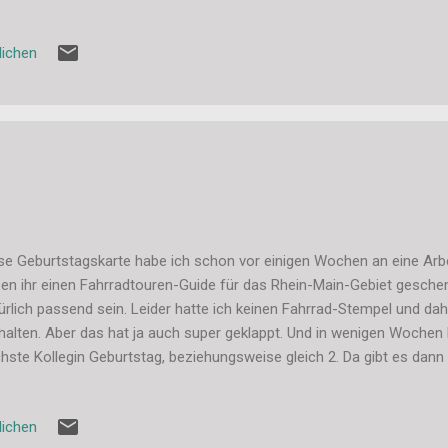
lichen
se Geburtstagskarte habe ich schon vor einigen Wochen an eine Arbe
en ihr einen Fahrradtouren-Guide für das Rhein-Main-Gebiet gesche
ürlich passend sein. Leider hatte ich keinen Fahrrad-Stempel und d
halten. Aber das hat ja auch super geklappt. Und in wenigen Wochen
hste Kollegin Geburtstag, beziehungsweise gleich 2. Da gibt es dann
gen. Liebe Grüße, Stefanie
lichen