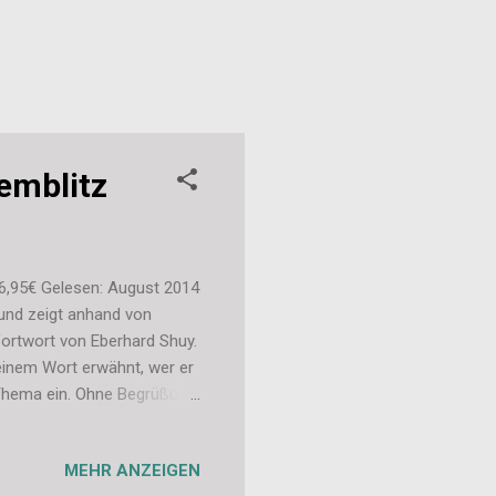
emblitz
 16,95€ Gelesen: August 2014
 und zeigt anhand von
Vortwort von Eberhard Shuy.
einem Wort erwähnt, wer er
n Thema ein. Ohne Begrüßung,
 Wahl...". Was ich nicht nur
ch schon nicht vorstelle
MEHR ANZEIGEN
hema (Blitzen) an und