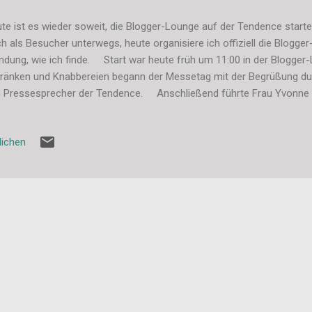
te ist es wieder soweit, die Blogger-Lounge auf der Tendence startet
h als Besucher unterwegs, heute organisiere ich offiziell die Blogge
dung, wie ich finde. Start war heute früh um 11:00 in der Blogger-L
ränken und Knabbereien begann der Messetag mit der Begrüßung dur
 Pressesprecher der Tendence. Anschließend führte Frau Yvonne E
 Messeglände und erklärte, wo was zu finden ist. Ausgestatt
schüren, einem Presse-Ausweis und einer Blogger Premium Access-
lichen
n los über die Messe. Beim heutigen Bloggertreffen waren 20 Blog
e schöne Gruppengröße finde. Die meisten kannten sich schon unter
ggertreffen oder privat. ...