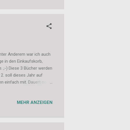
unter Anderem war ich auch
e in den Einkaufskorb,
e. ;-) Diese 3 Bücher werden
2. soll dieses Jahr auf
n einfach mit. Dauert noch
ine Balkonpflanzen
r benutzt: Ich finde, für
MEHR ANZEIGEN
 dazu kommen die Bücher zu