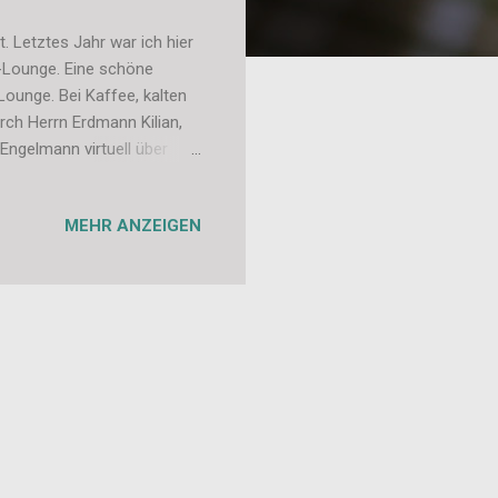
. Letztes Jahr war ich hier
r-Lounge. Eine schöne
ounge. Bei Kaffee, kalten
ch Herrn Erdmann Kilian,
ngelmann virtuell über
et mit entsprechenden
Karte zogen die Bloggern
MEHR ANZEIGEN
ger angemeldet. Was ich
einander, von vergangenen