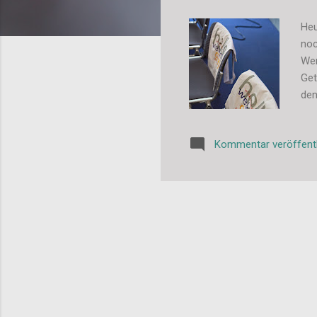
Heu
noc
Wen
Get
den
das
Bro
Kommentar veröffent
dan
ein
Blo