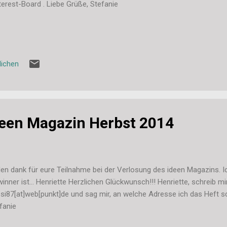
terest-Board . Liebe Grüße, Stefanie
lichen
deen Magazin Herbst 2014
len dank für eure Teilnahme bei der Verlosung des ideen Magazins. 
inner ist... Henriette Herzlichen Glückwunsch!!! Henriette, schreib mir
si87[at]web[punkt]de und sag mir, an welche Adresse ich das Heft sch
fanie