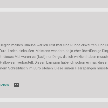
Beginn meines Urlaubs war ich erst mal eine Runde einkaufen. Und 
Euro-Laden einkaufen. Meistens wandern da ja eher überflüssige Ding
h dieses Mal waren es (fast) nur Dinge, die ich wirklich haben musst
 Halloween verbastelt: Diesen Lampion habe ich schon einmal, dieser 
nem Schreibtisch im Büro stehen: Diese süßen Haarspangen musste
as bis Weihnachten, ich weiß...: Diese Sprühflasche habe ich für me
raucht: Und diese große Schüssel wurde schon mehrfach für Fussbäde
lichen
ist das doch ein annehmbarer Einkauf. ;-) Jetzt muss ich nur noch
basteln. Liebe Grüße, Stefanie