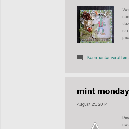
Wen
näm
daz
ich
pas
And
hat
Kommentar veröffent
mint monday
August 25, 2014
Die
noc