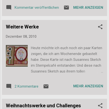
um 19:30 wieder aus dem Haus gegangen
MEHR ANZEIGEN
Kommentar veröffentlichen
und wie es da aussah, ist kaum zu glauben.
Es hatte höchstens eine halbe Stunde
geschneit... So sah es auf unserer
Weitere Werke
Hauptstraße aus, es hängen schon eine
Weile die schönen Lichtersterne an den
Dezember 08, 2010
Laternen: So sah es dann aus als ich beim
Chor ankam (das ist das Nachbarhaus): Und
Heute möchte ich euch noch ein paar Karten
auf dem Heimweg habe ich noch ein paar
zeigen, die ich am Wochenende gebastelt
Sträucher und Beeren fotografiert, weil es
habe. Diese Karte ist nach Susannes Sketch
einfach soo schön war! (Aus diesem Foto
im Stempelcafé entstanden: Und diese nach
werde ich sicher noch 1-2 Foto-
Susannes Sketch aus ihrem tollen
Weihnachtskarten basteln.) Es hat dann noch
Adventskalender auf ihrem Blog : Dieser
eine ganze Weile weitergeschneit, sodass
Sketch ist von Sunday Sketch and Stamp :
wir heute früh bestimmt 20cm Schnee
MEHR ANZEIGEN
2 Kommentare
Und hier habe ich einfach ein paar
hatten und als ich um 5:30 aus dem Haus
Papierreste verarbeitet: Ich hoffe, meine
bin, war natürlich noch nirgends geräumt. Mir
Karten gefallen euch. Irgendwann die
reichte der Schnee locker über die Knöchel
Weihnachtswerke und Challenges
nächsten Tage zeige ich euch noch ein paar