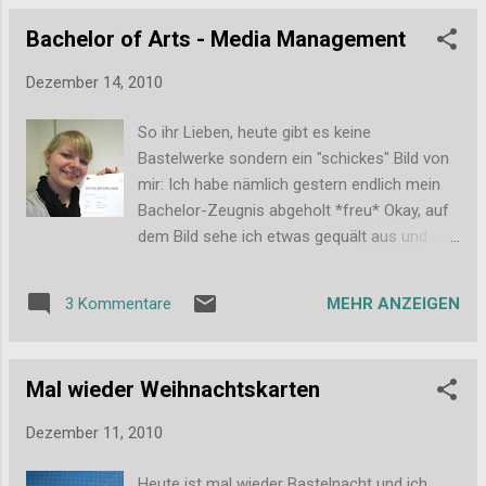
Stefanie
Nahaufnahme. Aber seht am Besten einfach
Bachelor of Arts - Media Management
selbst: Und ja, diese Bilder sind nach
Feierabend mal eben spontan mit meiner
Dezember 14, 2010
kleinen Digitalkamera entstanden, nix
Spiegelreflex und Makroobjektiv. Ich freu
So ihr Lieben, heute gibt es keine
mich einfach immer wieder, was die kleine so
Bastelwerke sondern ein "schickes" Bild von
alles drauf hat. Filmen im Makrobereich kann
mir: Ich habe nämlich gestern endlich mein
sie leider nicht, sonst würde ich euch jetzt
Bachelor-Zeugnis abgeholt *freu* Okay, auf
noch ein Filmchen präsentieren, wie eine
dem Bild sehe ich etwas gequält aus und als
einzelne Schneeflocke schmilzt. Sieht
ich hätte ich keine Haare auf dem Kopf...
beeindruckend schön aus. Ich hoffe, die
mein inzwischen ewig langer Pferdeschwanz
Bilder gefallen euch. Und am Wochenende
MEHR ANZEIGEN
3 Kommentare
versteckt sich einfach komplett hinter
zeige ich euch den letzten Schwung meiner
meinem Rücken. Trotzdem wollte ich euch
Weihnachtskarten. Alle 56 konnte ich leider
das Bild kurz zeigen, ich bin nämlich mächtig
nicht zusammen fotografieren, weil einige
Mal wieder Weihnachtskarten
stolz! Ich bin jetzt Bachelor of Arts im
schon u...
Studiengang Media Management. Ich hoffe,
Dezember 11, 2010
ihr freut euch etwas mit mir. Ganz liebe
Grüße, Stefanie
Heute ist mal wieder Bastelnacht und ich