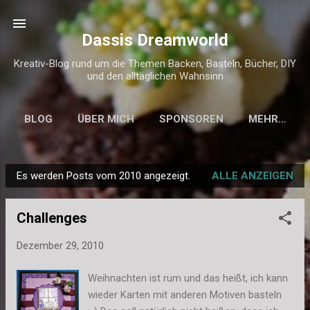
Direkt zum Hauptbereich
Dassis Dreamworld
Kreativ-Blog rund um die Themen Backen, Basteln, Bücher, DIY
und den alltäglichen Wahnsinn
BLOG
ÜBER MICH
SPONSOREN
MEHR…
KONTAKT & IMPRESSUM
Es werden Posts vom 2010 angezeigt.
ALLE ANZEIGEN
P
o
Challenges
s
t
Dezember 29, 2010
s
Weihnachten ist rum und das heißt, ich kann
wieder Karten mit anderen Motiven basteln