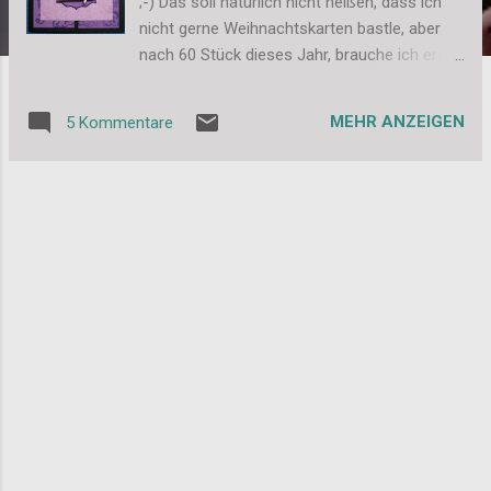
;-) Das soll natürlich nicht heißen, dass ich
nicht gerne Weihnachtskarten bastle, aber
nach 60 Stück dieses Jahr, brauche ich erst
mal eine Pause. Hier ist mein neustes Werk,
es ist nach dem Sketch der Friday Sketchers
MEHR ANZEIGEN
5 Kommentare
gearbeitet und passt außerdem zum Thema
bei Take Time For You (Winterzeit), ich hoffe
man sieht die Eiszapfen am Fenster und den
Schnee auf dem Fensterbrett. Das Thema
bei EAC geht in die gleiche Richtung (Erster
Schnee). Und hier ist nun die Karte: Und hier
noch eine Detailansicht: Ich wünsche euch
noch ein paar schöne letzte Tage im Jahr
2010 und hoffe ihr feiert eine tolle
Silvesterparty! Liebe Grüße, Stefanie