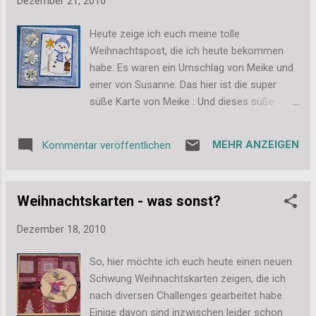
Dezember 21, 2010
Weihnachtspost, die ich gestern und heute
bekommen habe. Diese tolle KIarte habe ich
Heute zeige ich euch meine tolle
gestern von Natascha bekommen, ist das
Weihnachtspost, die ich heute bekommen
Kätzchen nicht einfach unglaublich niedlich?
habe. Es waren ein Umschlag von Meike und
=) Dann kam heute dieser schicke
einer von Susanne. Das hier ist die super
Weihnachtsmann direkt von Mona zu mir:
süße Karte von Meike : Und dieses süße
Und diese goldige tanzende Maus hat mir die
Kärtchen habe ich von Susanne bekommen:
liebe Nicole geschickt: Ach ja, was habe ich
Und dazu ein Tütchen, mit meinem ersten
liebe Freunde beim Basteln, die mir alle so
MEHR ANZEIGEN
Kommentar veröffentlichen
Geburtstagsgeschenk, ich darf es natürlich
tolle Post geschickt haben. *freu* Vielen
aber erst am 27. öffnen, ich bin aber schon
vielen lieben Dank euch allen noch mal!!! Die
sehr gespannt. (Da die Rückseite auch so
Karten bekommen alle einen Ehrenplatz bei
Weihnachtskarten - was sonst?
schön ist, muss ich euch die auch noch
mir. Und jetzt zeige ich ...
zeigen, das ist das 2. Bild.) Vielen Dank an
Dezember 18, 2010
euch beide auch noch mal hier, ich habe
mich riesig gefreut! Liebe Grüße, Stefanie
So, hier möchte ich euch heute einen neuen
Schwung Weihnachtskarten zeigen, die ich
nach diversen Challenges gearbeitet habe.
Einige davon sind inzwischen leider schon