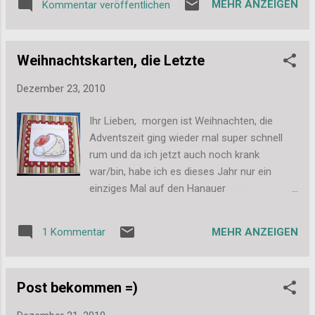
MEHR ANZEIGEN
Kommentar veröffentlichen
ein Weihnachtsgeschenk zeigen, das ich
gewerkelt habe und das schon heute früh
schon seine neuen Besitzer erreicht hat. Es
Weihnachtskarten, die Letzte
ist ein gekauftes Fotoalbum, aber mit selbst
gestaltetem Cover und den ersten 3 Seiten
Dezember 23, 2010
voller Bilder. Es ist/war für die Eltern des
Neffens meines Freunds... ja reichlich
Ihr Lieben, morgen ist Weihnachten, die
kompliziert und selbst das ist nur
Adventszeit ging wieder mal super schnell
vereinfacht, denn eigentlich sind sie
rum und da ich jetzt auch noch krank
überhaupt nicht verwandt ;-) Das hier ist also
war/bin, habe ich es dieses Jahr nur ein
das Cover mit dem kleinen Lukas: Auf den
einziges Mal auf den Hanauer
Innenseiten habe ich hier für den Blog die
Weihnachtsmarkt geschafft und bin auch
Bilder bearbeitet. Sorry, aber ich finde, man
nicht wie geplant nach Frankfurt auf den
muss ja keine halb-nackigen Bilder von
MEHR ANZEIGEN
1 Kommentar
Markt gefahren. Sehr schade, aber kann man
Kindern in Netz stellen, egal wie alt sie sind.
eben nichts machen. Heute möchte ich euch
Ihr könnt zwar noch erkennen was auf den
meine letzten Weihnachtskarten zeigen und
Bildern abgebildet ist, das Verschwommene
Post bekommen =)
die tolle Post, die ich bekommen habe. Hier
re...
erst mal meine wunderschöne