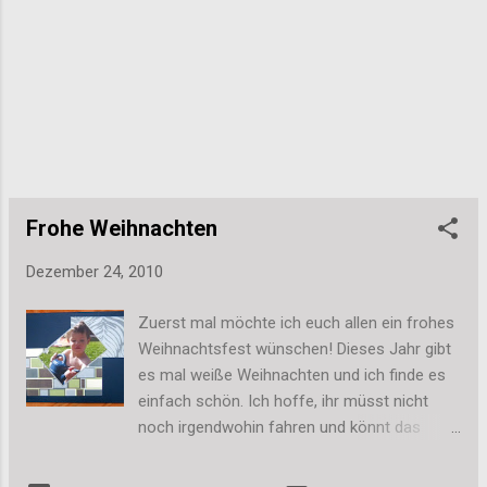
zur aktuellen Challenge bei Simon Says
Stamp (Anything goes): Heute ist dann bei
mir Geburtstags-Kaffee mit der Familie
angesagt. Ich wünsche euch allen einen
schönen Tag! Stefanie
Frohe Weihnachten
Dezember 24, 2010
Zuerst mal möchte ich euch allen ein frohes
Weihnachtsfest wünschen! Dieses Jahr gibt
es mal weiße Weihnachten und ich finde es
einfach schön. Ich hoffe, ihr müsst nicht
noch irgendwohin fahren und könnt das
Schneegestöber draußen auch etwas
genießen. Jetzt möchte ich euch noch kurz