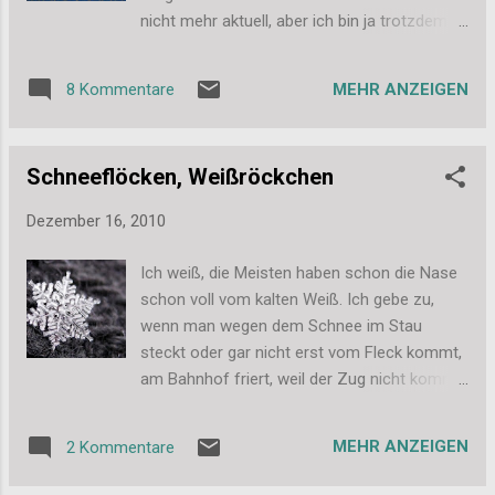
nicht mehr aktuell, aber ich bin ja trotzdem
dankbar für die schönen Sketches und
Anregungen. Diese beiden Karten sind zum
MEHR ANZEIGEN
8 Kommentare
Thema bei Stamp with fun entstanden
(Christmas): Diese Karte habe ich nach dem
Sketch von Sketch and Stash gemacht:
Schneeflöcken, Weißröckchen
Diese Karte ist für die Challenge bei Creative
Friday (Everything goes) und nach Susannes
Dezember 16, 2010
Sketch aus dem Stempelcafe und außerdem
passend zur aktuellen Simon Says Stamp
Ich weiß, die Meisten haben schon die Nase
Challenge (Silver/Blue/White): Dann habe ich
schon voll vom kalten Weiß. Ich gebe zu,
noch eine Karte für Truly Scrumtious und
wenn man wegen dem Schnee im Stau
Hanna & Friend s (a little Christmas)
steckt oder gar nicht erst vom Fleck kommt,
gemacht: Weiter Karten zeige ich euch dann
am Bahnhof friert, weil der Zug nicht kommt
morgen =) Und ich kann stolz verkünden, ich
oder auf die Nase fällt, ist das natürlich nicht
habe heute meine letzte Weihnachtskarte für
schön. Ich liebe den Schnee trotzdem und
dieses Jahr gemacht! *stolzbin* 58 Stück
MEHR ANZEIGEN
2 Kommentare
habe dieses Jahr schon ein paar tolle Fotos
sind es insgesamt geworden! Viele Grüße,
davon machen können und zwar in