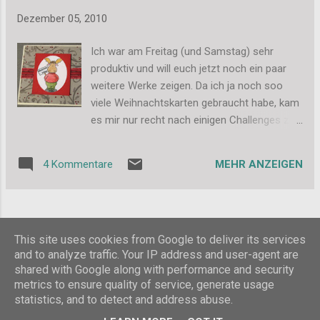
und noch ein ganzes Stück h...
Foto-Weihnachts-Karten, die ich gebastelt
Dezember 05, 2010
habe. Viele Grüße, Stefanie
Ich war am Freitag (und Samstag) sehr
produktiv und will euch jetzt noch ein paar
weitere Werke zeigen. Da ich ja noch soo
viele Weihnachtskarten gebraucht habe, kam
es mir nur recht nach einigen Challenges zu
arbeiten und mir damit nicht noch selbst
einen Sketch etc ausdenken zu müssen.
MEHR ANZEIGEN
4 Kommentare
Zuerst mal habe ich diese schlichte Kärtchen
nach dem Papertake Weekly Sketch
gemacht. Das Hintergrundpapier war mit
etwas zu langweilig, daher habe ich es mit 3D
WEITERE POSTS
This site uses cookies from Google to deliver its services
Lack und rotem Glitzerkleber verziert: Dann
and to analyze traffic. Your IP address and user-agent are
habe ich diese Karte nach dem Thema von
shared with Google along with performance and security
Stampavie (Schnee/Schneeflocke) und dem
Powered by Blogger
metrics to ensure quality of service, generate usage
Sketch von Sketch Saturday (leider schon
statistics, and to detect and address abuse.
beendet) gemacht. Das Hintergrundpapier
© Stefanie Hombach