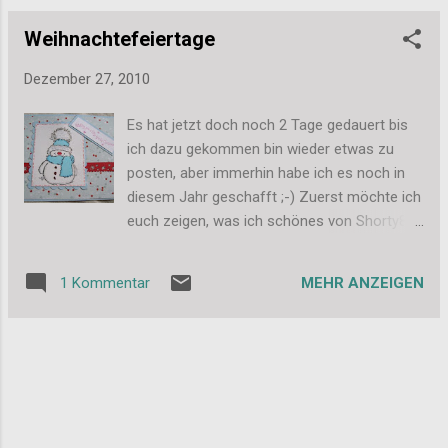
Weihnachtefeiertage
Dezember 27, 2010
Es hat jetzt doch noch 2 Tage gedauert bis
ich dazu gekommen bin wieder etwas zu
posten, aber immerhin habe ich es noch in
diesem Jahr geschafft ;-) Zuerst möchte ich
euch zeigen, was ich schönes von Shorty87
aus dem Stempelcafe bekommen habe. Sie
war meine Wichtelmama beim
MEHR ANZEIGEN
1 Kommentar
Weihnachtswichteln. Ich habe mich auf jeden
Fall sehr über das Päckchen gefreut =) Und
dann muss ich euch noch kurz zeigen, was
meine Stiefmutter zum 50. Geburtstag
bekommen hat. Sie hatte am 25.12.
Geburtstag und dieses Geschenk-Diplay
habe ich für sie gewerkelt. Es gehört auch