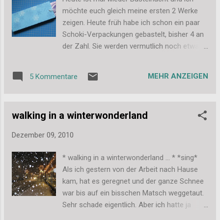
möchte euch gleich meine ersten 2 Werke
zeigen. Heute früh habe ich schon ein paar
Schoki-Verpackungen gebastelt, bisher 4 an
der Zahl. Sie werden vermutlich noch etwas
verziert, aber sie gefallen mir auch so schon
ganz gut. Sie sind für die Challenge bei Fussy
MEHR ANZEIGEN
5 Kommentare
and Fancy (Anything but a card): Und nach
dem Sketch von Sketch Saturday habe ich
diese Karte gemacht. (Hier gehts zur
walking in a winterwonderland
Challenge:
http://sketchsaturday.blogspot.com/2010/12
Dezember 09, 2010
/week-133-11th-december-sponsored-
by.html --- das Verlinken funktioniert
* walking in a winterwonderland ... * *sing*
irgendwie gerade zu Sketch Saturday nicht.)
Als ich gestern von der Arbeit nach Hause
Außerdem passt die Karte zu den Challenges
kam, hat es geregnet und der ganze Schnee
von Cutie Sunday (rot und grün) und somit
war bis auf ein bisschen Matsch weggetaut.
auch zu Hanna and Friends (Weihnachten in
Sehr schade eigentlich. Aber ich hatte ja
Rot).
abends dann noch Chorprobe und bin daher