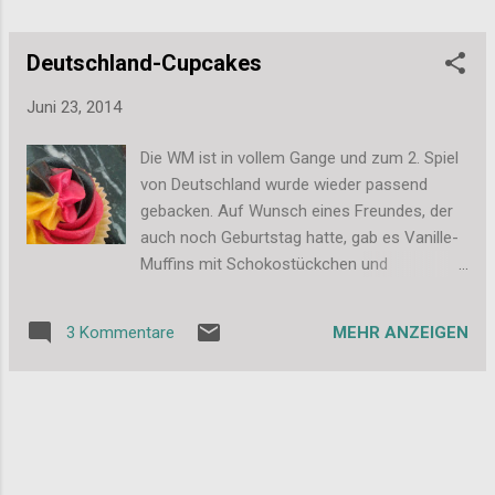
Deutschland-Cupcakes
Juni 23, 2014
Die WM ist in vollem Gange und zum 2. Spiel
von Deutschland wurde wieder passend
gebacken. Auf Wunsch eines Freundes, der
auch noch Geburtstag hatte, gab es Vanille-
Muffins mit Schokostückchen und
Deutschland-Forsting: Das Frosting habe ich
in 3 seperate Spritzbeutel gefüllt und diese
MEHR ANZEIGEN
3 Kommentare
dann zusammen in einen Spritzbeutel über
eine Spritztüffel aufgespritzt. Hatte ich so
vorher noch nie ausprobiert, hat aber richtig
gut geklappt. =) Ich finde das Ergebnis
klasse. Kann man so auf jeden Fall noch mal
machen. Aber beim nächsten Spiel am