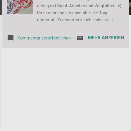
richtig mit Nicht-Arbeiten und Wegfahren. =)
Dazu schreibe ich dann aber die Tage
nochmal. Zudem stecke ich Hals über Kopf
in den Vorbereitungen für die Independence
Day Party am 4. Juli. Natürlich ist da wieder
MEHR ANZEIGEN
Kommentar veröffentlichen
viel zu basteln. Aber die meisten Sachen sind
jetzt immerhin schon fertig. Zeigen kann ich
euch aber natürlich auch noch nichts. Soll ja
noch eine Überraschung bleiben. Aber so viel
habt ihr euch ohnehin sicher schon gedacht:
Es wird rot, blau, weiß. Und es gibt viele
Sternchen und Streifen. Welch Zufall. Mehr
verrate ich euch dann danach. Ihr dürft also
gespannt sein. Liebe Grüße, Stefanie