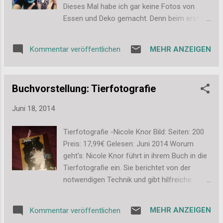
Stefanie
Dieses Mal habe ich gar keine Fotos von
Essen und Deko gemacht. Denn beim ersten
Mal waren wir irgendwie so vollgefuttert,
dass ich den Mädels Cupcakes, Kekse und
MEHR ANZEIGEN
Kommentar veröffentlichen
Macarons mit nach Hause geben musste.
Daher habe ich beim 2. Mädelsabend einfach
nur Kleinigkeiten gemacht. Zuerst gab es
Buchvorstellung: Tierfotografie
nämlich auch noch Gemüse und Dips. Das
haben die Mädels wieder mitgebracht und es
Juni 18, 2014
war so lecker. Aber wir haben ein Gruppenbild
gemacht, also ein Selfie und ich mag es so
Tierfotografie -Nicole Knor Bild: Seiten: 200
gerne. Deswegen muss ich euch das heute
Preis: 17,99€ Gelesen: Juni 2014 Worum
mal zeigen: Eigentlich ist es nichts
geht's: Nicole Knor führt in ihrem Buch in die
Besonderes, aber es erinnert mich an den
Tierfotografie ein. Sie berichtet von der
schönen Abend und ich finde es strahlt
notwendigen Technik und gibt hilfreiche
einfach gute Laune aus. Also freut euch
Tipps für den praktischen Teil des
einfach ein wenig mit mir. Liebe Grüße,
Fotoshootings. Fazit: Das Thema
Stefanie
MEHR ANZEIGEN
Kommentar veröffentlichen
Tierfotografie finde ich schon immer