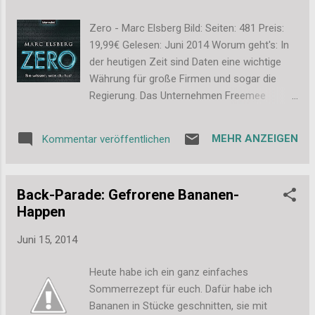
Ganze selbst in die Hand zu nehmen. Und
letzte Woche kam dann dieses Päckchen
Zero - Marc Elsberg Bild: Seiten: 481 Preis:
aus England bei mir an: Darin waren 2
19,99€ Gelesen: Juni 2014 Worum geht's: In
Gussformen für Totenköpfe: Von außen
der heutigen Zeit sind Daten eine wichtige
sehen sie recht grob aus, aber das Ergebnis
Währung für große Firmen und sogar die
ist dann (angeblich) sehr detailliert. Sieht
Regierung. Das Unternehmen Freemee
man auch schon, wenn man innenrein guckt.
macht sich dies zu Nutze und versorgt
Diese schwabbeligen Formen stehen nun
Nutzer mit Tipps in allen Lebesnlagen in
also dekorativ vor meinem Bett und warten
MEHR ANZEIGEN
Kommentar veröffentlichen
Austausch für deren Daten. Als bei einer
darauf, ausprobiert zu werden. Ich bin guter
Verfolgunsgjagd jedoch ein Junge
Dinge, dass das sehr gut klappen wird. Die
erschossen wird, führen alle Spuren in
Bewertungen auf etsy waren jedefalls al...
Back-Parade: Gefrorene Bananen-
Richtung Freemee. Gleichzeitig wird auch der
Happen
meist gesucht Internetaktivist Zero aktiv und
macht auf die Missstände aufmerksam. Die
Juni 15, 2014
Journalistin Cynthia Bonson beginnt zu
recherchieren und wird schnell selbst zur
Heute habe ich ein ganz einfaches
Gejagten. Doch in einer Welt voller
Sommerrezept für euch. Dafür habe ich
Smartphones, Datenbrillen und
Bananen in Stücke geschnitten, sie mit
Überwachungskameras wird die Flucht