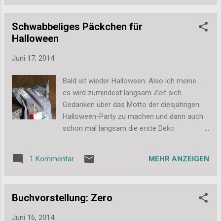
spannend. Daher hat mich das Buch sehr
interessiert. Die Einstiegskapitel in solchen
Schwabbeliges Päckchen für
Büchern sind für mich jedoch meist sehr
Halloween
langweilig. Es geht immer zuerst um die
notwendige Technik, aber ich habe ja schon
Juni 17, 2014
meine Kamera und entsprechende Objektive.
Ich weiß, welche Brennweiten ich brauche
Bald ist wieder Halloween. Also ich meine...
und ob irgendwelche besonderen Gadgets
es wird zumindest langsam Zeit sich
notwendig sind. Für den Einsteiger sind diese
Gedanken über das Motto der diesjährigen
Tipps sicher hilfreich, aber ich überfliege
Halloween-Party zu machen und dann auch
dieses Kapitel immer nur kurz. Weiter geht es
schon mal langsam die erste Deko
dann aber mit konkreten Tipps zum Shooting
vorzubereiten. So viel kann ich schon mal
mit den Tieren. Ich finde es da ja immer
verraten: Ich brauche dazu ein paar
mega spannend, was Experten in diesem
MEHR ANZEIGEN
1 Kommentar
Totenköpfe und die sind ganz schön teuer.
Bereich so an "Geheimtipps" und tollen An...
Denn die schönen, die halbwegs echt
aussehen, kosten schon mal gerne 20€ pro
Buchvorstellung: Zero
Stück und das geht dann ganz schön ins
Geld. Daher habe ich mich entschieden das
Juni 16, 2014