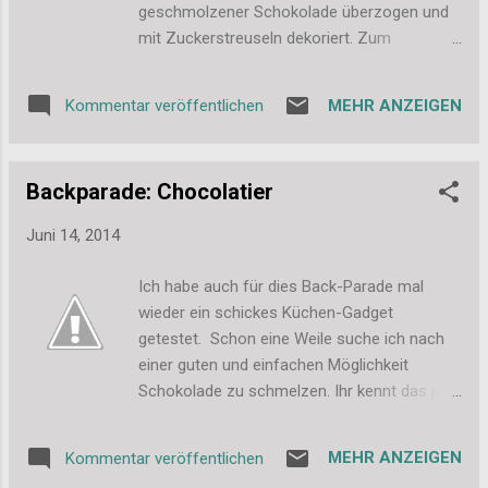
geschmolzener Schokolade überzogen und
schwer. Fazit: Bereits Black-Out hat mich
mit Zuckerstreuseln dekoriert. Zum
sehr in seinen Bann gezogen. Marc Elsberg
Schmelzen der Schokolade habe ich hier
versteht es einfach spannend zu schreiben
auch wieder meine Choclatier von Unold
und das Schöne: Nichts ist erfunden, alles ist
MEHR ANZEIGEN
Kommentar veröffentlichen
benutzt. Erst lässt man die Schokolade
möglich und oft schluckt man gerade
abkühlen, wenn es so warm ist macht es
deswegen. Bereits in seinem Vor...
Sinn, die Happen für einen Moment in den
Backparade: Chocolatier
Kühlschrank zu stellen. Danach kann man die
süßen Bananenstücke entweder direkt
Juni 14, 2014
essen oder aber in einer Dose ins
Gefrierfach geben. Da muss man aber ein
Ich habe auch für dies Back-Parade mal
wenig aufpassen. Wenn sie lange im
wieder ein schickes Küchen-Gadget
Gefrierfach sind, werden die Bananen richtig
getestet. Schon eine Weile suche ich nach
hart. Da empfiehlt es sich die Happen ein
einer guten und einfachen Möglichkeit
paar Minuten bei Raumtemperatur stehen zu
Schokolade zu schmelzen. Ihr kennt das ja
lassen bevor man reinbeißt. Und das
sicher, bei Schokolade muss man genau auf
Ergebnis: Super schnell, mega lecker und
die Temperatur achten - sonst wird sie nach
durch die Banane doch zumindest etwas
MEHR ANZEIGEN
Kommentar veröffentlichen
dem trocknen nicht mehr so schön
gesünder als Cake Pops oder Eis-Konfekt.