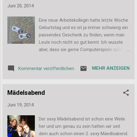
irgendwie fehlte mir doch der Ansatzpunkt.
Juni 20, 2014
Mit diesem Buch habe ich jetzt aber super
Ansätze, die ich einmal ausprobieren will.
Eine neue Arbeitekollegin hatte letzte Woche
Schön fand ich, dass Daniel Nimmervoll erst
Geburtstag und es ist ja immer schwierig ein
einmal mit den einfachen Möglichkeiten
passendes Geschenk zu finden, wenn man
anfängt. Da erklärt er, wie man mit einem
Leute noch nicht so gut kennt. Ich wusste
Infusionsbesteck arbeitet und so weiter.
aber, dass sie gerne Computerspiele spielt
Dann steigt er aber in die "professioneller"
und mit ihrer Freundin gerne auch mal ein
Version ein und erklärt den Einsatz von
Wochenende durchzockt, wenn sie in der
Steuergeräten und Magnetventielen. Damit
MEHR ANZEIGEN
Kommentar veröffentlichen
Heimat ist. Daher habe ich das Geschenk
wird es dann richtig aufwändig und im ersten
darauf abgestimmt. Es gab also diese Game
Moment nat...
Over-Karte. ;-) Und dazu gab es das
Mädelsabend
passende Geschenk. Es gab einen Saturn-
Gutschein und Verpflegung für den nächsten
Juni 19, 2014
Zocker-Abend. Chips, Energydrinks,
Schokolade, Nüsse und Dextroenergen-
Der sexy Mädelsabend ist schon eine Weile
Riegel. Dann steht der nächsten langen
her und um genau zu sein hatten wir seit
Nacht ja nichts mehr im Wege. Liebe Grüße,
dem auch schon einen 2. sexy Mäedlsabend.