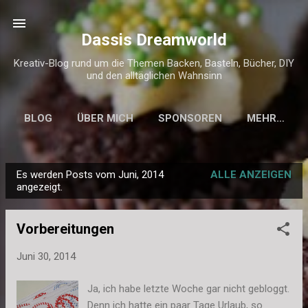
Direkt zum Hauptbereich
Dassis Dreamworld
Kreativ-Blog rund um die Themen Backen, Basteln, Bücher, DIY
und den alltäglichen Wahnsinn
BLOG
ÜBER MICH
SPONSOREN
MEHR…
KONTAKT & IMPRESSUM
Es werden Posts vom Juni, 2014
ALLE ANZEIGEN
P
angezeigt.
o
s
Vorbereitungen
t
s
Juni 30, 2014
Ja, ich habe letzte Woche gar nicht gebloggt.
Denn ich hatte ein paar Tage Urlaub, so