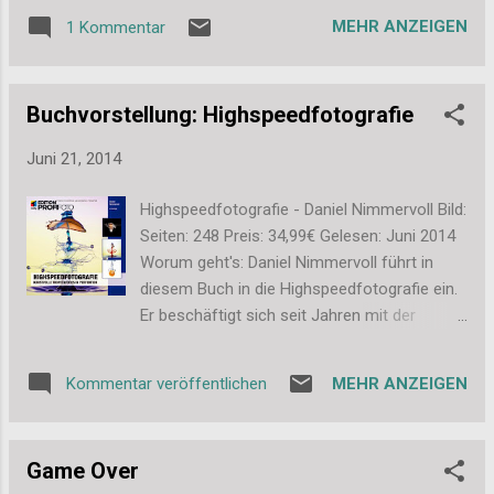
zusammen mit meiner Tante war ich dann
MEHR ANZEIGEN
1 Kommentar
noch mal alleine dort und habe mir die Fugen
vorgenommen. Denn da ist natürlich fleißig
Moos und Grad gewachsen: Ich habe mich
Buchvorstellung: Highspeedfotografie
also eine ganze Weile damit beschäftigt. Die
letzten Jahre habe ich das immer mit einem
Juni 21, 2014
alten Küchenmesser gemacht. Dieses Mal
hatte ich ein Fugenmesser und ich würde es
Highspeedfotografie - Daniel Nimmervoll Bild:
nie wieder hergeben! Es ist einfach super um
Seiten: 248 Preis: 34,99€ Gelesen: Juni 2014
Pflanzen zwischen den Steinen zu entfernen,
Worum geht's: Daniel Nimmervoll führt in
um Moos aus den Fugen zu kratzen und
diesem Buch in die Highspeedfotografie ein.
auch das Moos auf den Steinen
Er beschäftigt sich seit Jahren mit der
abzukratzen. So perfekt. Damit kam ich
Tropfenfotografie und gibt zahlreiche Tipps,
dann super schnell voran mit der Arbeit.
wie man diese Bilder selbst umsetzen kann.
Okay, es hat natürlich schon so 2-3 Stunden
MEHR ANZEIGEN
Kommentar veröffentlichen
Fazit: Ich war mir anfangs nicht ganz sicher,
gedauert, aber es war wirklich viel einfacher
ob Highspeedfotografie etwas für mich ist.
und schneller als die letzten Jahre. Und so
Ich hatte mir schon mal überlegt
sieht es jetzt aus: Und hier das äuß...
Game Over
Tropfenbilder selbst auszuprobieren, aber