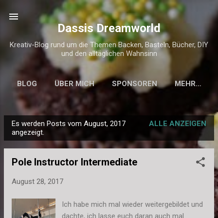
Direkt zum Hauptbereich
Dassis Dreamworld
Kreativ-Blog rund um die Themen Backen, Basteln, Bücher, DIY
und den alltäglichen Wahnsinn
BLOG
ÜBER MICH
SPONSOREN
MEHR…
KONTAKT & IMPRESSUM
Es werden Posts vom August, 2017
ALLE ANZEIGEN
P
angezeigt.
o
s
Pole Instructor Intermediate
t
s
August 28, 2017
Ich habe mich mal wieder weitergebildet und
dachte, ich lasse euch daran auch mal