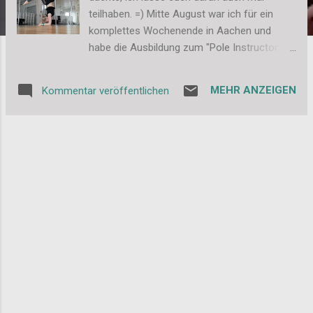
teilhaben. =) Mitte August war ich für ein
komplettes Wochenende in Aachen und
habe die Ausbildung zum "Pole Instructor
Intermediate Level 4-6" gemacht.
Donnerstag nach der Arbeit ging es schon
MEHR ANZEIGEN
Kommentar veröffentlichen
nach Aachen, damit ich nicht morgens noch
die Anreise vor mir hatte. Und das war eine
wirklich gute Entscheidung. Wir waren wieder
bei Diana im Poda Studio zu Gast und durfte
die tollen Räume das ganze Wochenende in
Beschlag nehmen. Insgesamt waren wir 5
Teilnehmer in der Ausbildung. Mit von der
Partie war natürlich auch wieder die liebe Kiki
vom ADC in Hamburg , die uns die ganzen
Details, Feinheiten und Variationen
beigebracht hat, die wir so brauchen. Nach 3
Tagen à 9 Stunden im Studio mit viel Spaß,
Lachen, blöden Sprüchen, leckerem Essen