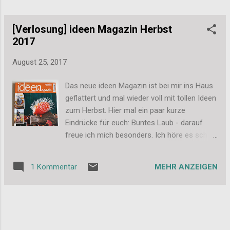
und guter Laune und ich gebe zu manchmal
auch ein wenig Frustration, hatten wir es alle
geschafft! Wir sind nun Pole Instructor
[Verlosung] ideen Magazin Herbst
Intermediate...
2017
August 25, 2017
Das neue ideen Magazin ist bei mir ins Haus
geflattert und mal wieder voll mit tollen Ideen
zum Herbst. Hier mal ein paar kurze
Eindrücke für euch: Buntes Laub - darauf
freue ich mich besonders. Ich höre es schon
förmlich unter den Stiefeln rascheln und
knacken. Und man kann es so schön in der
MEHR ANZEIGEN
1 Kommentar
Wohnung dekorieren. Und passend zum
obigen Bild kommt hier auch noch das
Thema Herbst-Spaziergang. Ich freue mich
wirklich schon drauf. Mal in Ruhe Fotos
machen im herbstlichen Wald, vielleicht