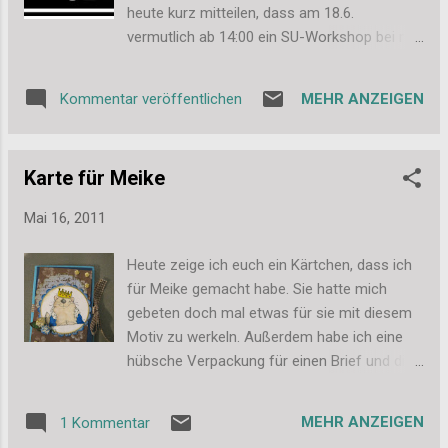
antackern (ich hoffe nicht)! Dann werden
heute kurz mitteilen, dass am 18.6.
noch die Übergänge und kleine Risse mit
vermutlich ab 14:00 ein SU-Workshop bei mir
Klebeband verarztet und an den
in Hanau stattfindet. Ein paar Bastlerinnen
Wandanschlüssen alles abgedichtet. Wenn
haben wir schon zusammen, Meike wird
das geschafft ist, ist das Thema Dachboden
MEHR ANZEIGEN
Kommentar veröffentlichen
natürlich auch dabei sein. Sollte von euch
dann tatsächlich fürs Erste abgehakt. Juhu!!!
aber jemand aus der Nähe kommen und
Es ist sicher noch nicht perfekt, aber hey, wir
Interesse an einem SU-Workshop haben,
haben unseren ersten Dachboden selbst
Karte für Meike
dürft ihr mir gerne einen Kommentar
gedämmt! Und ich finde, da kön...
hinterlassen oder eine Mail an
Mai 16, 2011
dassi87@web.de schreiben. Ich vermute mal,
die meisten von euch werden SU schon
Heute zeige ich euch ein Kärtchen, dass ich
kennen, aber es gibt immer wieder so super
für Meike gemacht habe. Sie hatte mich
neue Ideen und Produkte von SU, die man
gebeten doch mal etwas für sie mit diesem
sich nicht entgehen lassen sollte. Ich freue
Motiv zu werkeln. Außerdem habe ich eine
mich auf jeden Fall schon mal riesig auf den
hübsche Verpackung für einen Brief und die
Workshop und natürlich auch darauf einige
Spellis gebraucht, die ich für sie im
Stemplerinnen mal wieder zu sehen. Bis dann
Flohmarkt mitgekauft hatte. Hier seht ihr die
also, Stefanie
MEHR ANZEIGEN
1 Kommentar
Vorderseite, sie ist eigentlich nach der