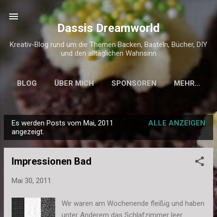
Direkt zum Hauptbereich
Dassis Dreamworld
Kreativ-Blog rund um die Themen Backen, Basteln, Bücher, DIY
und den alltäglichen Wahnsinn
BLOG
ÜBER MICH
SPONSOREN
MEHR…
KONTAKT & IMPRESSUM
Es werden Posts vom Mai, 2011
ALLE ANZEIGEN
P
angezeigt.
o
s
Impressionen Bad
t
s
Mai 30, 2011
Wir waren am Wochenende fleißig und haben
unter Anderem das Schlafzimmer leer