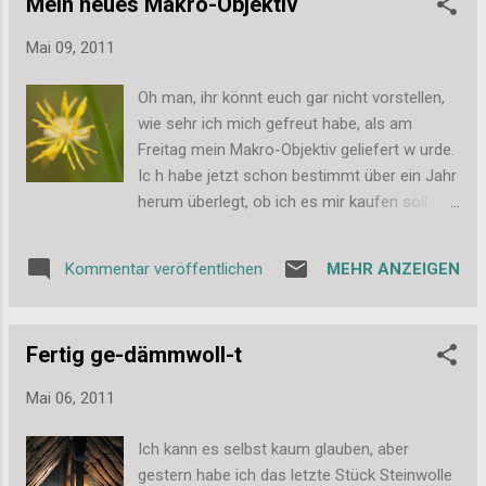
Mein neues Makro-Objektiv
gewerkelt. Der Sketch ist von CreativeFriday ,
außerdem habe ich noch das Thema
Mai 09, 2011
"Flowers" von Everybody Art Challenge
umgesetzt. Und das ist das Werk: Die Farben
Oh man, ihr könnt euch gar nicht vorstellen,
sind leider etwas verschoben auf dem Bild.
wie sehr ich mich gefreut habe, als am
Aber morgen sollte ich meine Graukarte fürs
Freitag mein Makro-Objektiv geliefert w urde.
Fotografieren bekommen - eigentlich habe
Ic h habe jetzt schon bestimmt über ein Jahr
ich sie mir für Portraitbilder bestellt, aber
herum überlegt, ob ich es mir kaufen soll und
auch bei den Karten kann sie mir dann ja
es mir jetzt (mit
helfen immer den richtigen Tonwert in der
Weihnachts-/Geburtstagsgeld und einigem
Bearbeitung rauszukriegen. Und hier noch ein
MEHR ANZEIGEN
Kommentar veröffentlichen
Gesparten) geleistet. Falls es wen
paar Details: Auf dem Bild habe ich mal
interessiert, es ist das Tamron SP AF 90mm
versucht das tolle Glitzern des Hintergrund-
F/2,8 Di MACRO 1:1 geworden. Und auch
Papiers einzufangen. Mir hat da...
Fertig ge-dämmwoll-t
wenn ich eigentlich am Wochenende so
überhaupt keine Zeit hatte, habe ich es doch
Mai 06, 2011
immerhin mal für ein halbes Stündchen auf
die Wiese hinterm Haus geschafft, um es
Ich kann es selbst kaum glauben, aber
kurz zu testen. Ich muss noch viel üben,
gestern habe ich das letzte Stück Steinwolle