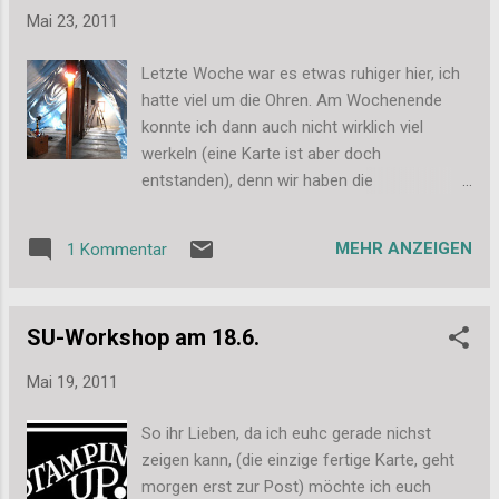
einfach so eklig, dass ich schon froh war noch atmen zu
Mai 23, 2011
können und dann einfach nur noch raus aus dem Anzug und
heim unter die Dusche wollte. An Fotografieren war da gar
Letzte Woche war es etwas ruhiger hier, ich
nicht mehr zu denken! - Naja wie angeschraubte Dachlatten
hatte viel um die Ohren. Am Wochenende
aussehen, könnt ihr euch vermutlich ohnehin denken. Ich
konnte ich dann auch nicht wirklich viel
melde mich die Tage wieder mit News. Liebe Grüße, Stefanie
werkeln (eine Karte ist aber doch
entstanden), denn wir haben die
Dampfbrems-Folie unters Dach getackert.
Sieht einfacher aus als es ist. Die Folie ist
MEHR ANZEIGEN
1 Kommentar
nämlich mächtig schwer, man muss sie gut
hochhalten, damit sie nicht an den
Tackerstellen einreißt bevor man fertig ist
SU-Workshop am 18.6.
und wir 3 mit unseren 6 Händen hatte mehr
als genug zu halten. Aber jetzt hängt sie
Mai 19, 2011
schon mal, nun müssen wir nur noch klären,
ob wir sie so wie sie ist final festtackern
So ihr Lieben, da ich euhc gerade nichst
können oder noch in den doofen Vorsprung
zeigen kann, (die einzige fertige Karte, geht
unten klettern müssen und sie dort
morgen erst zur Post) möchte ich euch