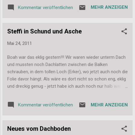
ist in meinem Fall diese süße Mini-Magnolia.
MEHR ANZEIGEN
Kommentar veröffentlichen
Ich hoffe die Karte gefällt euch und vor allem
Heike, bei der sie in den nächsten Tagen
ankommen sollte. Viele Grüße, Stefanie
Steffi in Schund und Asche
Mai 24, 2011
Boah war das eklig gestern!!! Wir waren wieder unterm Dach
und mussten noch Dachlatten zwischen die Balken
schrauben, in dem tollen Loch (Erker), wo jetzt auch noch die
Folie davor hängt. Als wäre es dort nicht so schon eng, eklig
und dreckig genug - jetzt habe ich auch noch nur halb was
gesehen und lag wieder mal im 50 Jahre alten Staub rum...
Immerhin, die Latten sind jetzt dran, die Dämmwolle kann
MEHR ANZEIGEN
Kommentar veröffentlichen
also nicht mehr einfach rausfallen und wir können im Laufe
der Woche die Folie fertig vorne antackern. Ich hoffe, damit
ist die Dreckarbeit (im wahrsten Sinne des Wortes) dann
Neues vom Dachboden
auch endlich fertig ;-) Bilder gibt es heute nicht, es war