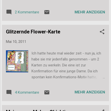
Flohmarkt 2 einsame Elzybells-Stempelchen
entdeckt. Und da ich diese Motive so liebe
MEHR ANZEIGEN
2 Kommentare
und es den Shop von Elzybells ja leider nicht
mehr gibt, habe ich mir die 2 direkt unter den
Nagel gerissen. Nach einem netten Mail-
Glitzernde Flower-Karte
Wechsel kam dann heute auch ein Umschlag
für mich. Zuerst sind mir die 2 tollen
Mai 10, 2011
Stempelchen entgegen gepurzelt: Aber nee,
das war noch nicht alles, dann kam noch
Ich hatte heute mal wieder zeit - nun ja, ich
eine Karte aus dem Umschlag zum
habe sie mir jedenfalls genommen - um 2
Vorschein: Und ein Tütchen mit Embellis... ich
Karten zu werkeln. Die eine ist zur
war echt baff. An dieser Stelle also noch
Konfirmation für eine junge Dame. Da ich
mals herzlichen Dank, liebe Silke. Ich habe
spontan kein Konfirmations-Motiv hatte,
mich riesig gefreut und deine Karte hat direkt
waren meine Mam und ich einer Meinung,
einen Ehrenplatz über meinem Bett
dass es einfach eine Mädchen-Karte werden
bekommen. Ganz liebe Grüße auch an alle
MEHR ANZEIGEN
4 Kommentare
soll. Gesagt - getan. Und weil ich das so
Leser da draußen, Stefanie
lange nicht mehr getan habe, habe ich sie
auch direkt noch nach ein paar Challenges