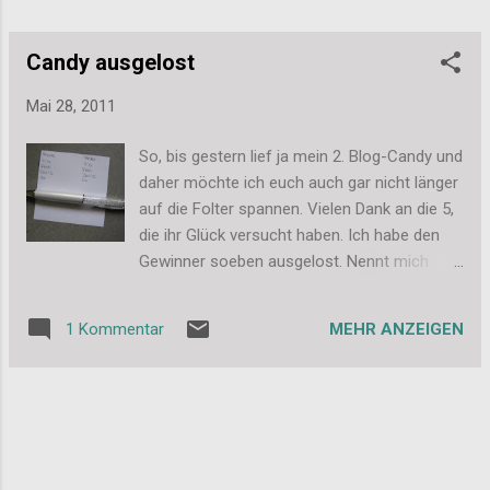
Candy ausgelost
Mai 28, 2011
So, bis gestern lief ja mein 2. Blog-Candy und
daher möchte ich euch auch gar nicht länger
auf die Folter spannen. Vielen Dank an die 5,
die ihr Glück versucht haben. Ich habe den
Gewinner soeben ausgelost. Nennt mich
altmodisch, aber ich habe es wieder mit
Zettel und Stift gemacht: Und der Gewinner
MEHR ANZEIGEN
1 Kommentar
ist.... *trommelwirbel* Doris!!! Herzlichen
Glückwunsch =) >>> Liebe Doris, schick mir
bitte eine E-Mail an dassi87@web.de und teil
mir deine Adresse mit, damit sich das Candy
auf den Weg machen kann. Ganz liebe
Grüßen und noch mal Glückwunsch an Doris!