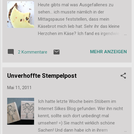
mal loswerden. Und weil ich heute sowieso
Heute gibts mal was Ausgefallenes zu
nichts Anderes zu zeigen hatte, dachte ich
sehen... ich musste nämlich in der
das wäre ein amüsanter Füller für den Blog
Mittagspause feststellen, dass mein
;-) Liebe Grüße, die zugegeben doch etwas
Käsebrot mich lieb hat: Sehr ihr das kleine
bekloppte - Stefanie
Herzchen im Käse? Ich fand es irgendwie
total niedlich und musste natürlich direkt ein
Foto davon machen. Dafür habe ich ja die
MEHR ANZEIGEN
2 Kommentare
kleine Kompaktknipse, die immer in meiner
Tasche ist und eine so tolle Makro-Funktion
hat. Ich hoffe das Bild konnte euch auch ein
Unverhoffte Stempelpost
kleines Lächeln ins Gesicht zaubern. Ich
habe mich nämlich wirklich über diese kleine
Mai 11, 2011
Liebeserklärung meines Mittagessens
gefreut ;-) Liebe Grüße, Stefanie
Ich hatte letzte Woche beim Stöbern im
Internet Silkes Blog gefunden. Wer ihn nicht
kennt, sollte sich dort unbedingt mal
umsehen! =) Sie macht wirklich schöne
Sachen! Und dann habe ich in ihrem