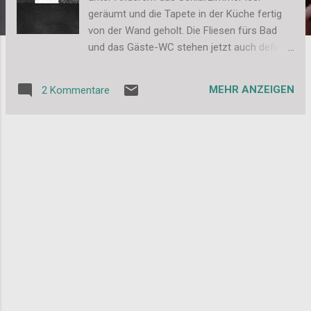
geräumt und die Tapete in der Küche fertig
von der Wand geholt. Die Fliesen fürs Bad
und das Gäste-WC stehen jetzt auch definitv
fest. Ich will euch hierzu kurz eine kleine
Fliesenzusammenstellung zeigen, damit ihr
MEHR ANZEIGEN
2 Kommentare
euch schon mal vorstellen könnt, wie das
Bad und das Gäste-WC werden wird. Das
Bad: Und das Gäste-WC: Ich bin schon
mächtig gespannt, wie es dann am Ende
wirklich aussehen wird. Bilder gibt es dann
natürlich auch. Kann aber noch ein wenig
Dauern. Liebe Grüße, Stefanie