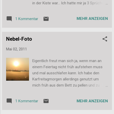
riesig gefreut! Langsam sollte das schöne
in der Kiste war... Ich hatte mir ja 3 Sprüche
Teil aber seinen Weg an meinen
nach eigener Vorlage und einen "Created
Schlüsselbund bzw. den Autoschlüssel
by"-Stempel mit meinem Namen machen
finden, bisher liegt es noch auf meinem
MEHR ANZEIGEN
1 Kommentar
lassen. Ich hatte noch keine Zeit sie
Schreibtisch, wo ich es jeden Abend
abzudrücken, aber sie sehen schon mal echt
bewundern kann. Gleich neben dem
gut aus. Auf dem Bild erkennt man nur wenig,
Schlüsselanhänger liegt seit gestern Abend
Nebel-Foto
aber für einen 1. Eindruck soll es reichen.
das Candy bereit. Eine Winzigkeit möchte ich
Außerdem habe ich mir diesen
noch hin...
Mai 02, 2011
wunderschönen Belles'n'Whistles Stempel
gegönnt. Sie hat einen Muffin in der Hand,
Eigentlich freut man sich ja, wenn man an
musste ich doch haben... Außerdem habe ich
einem Feiertag nicht früh aufstehen muss
mir Charms bestellt, Erdbeeren und Kirschen.
und mal ausschlafen kann. Ich habe den
Total süß!!! Und dann hatte ich mir noch 2
Karfreitagmorgen allerdings genutzt um
Blöcke bestellt. Desert Blooms sind tolle
mich früh aus dem Bett zu pellen und zu
Florale Muster, teils beglittert, teils beidseitig
einer Wiese zu fahren, an der ich auf
bedruckt. Und die Piece of Cake Papiere
meinem täglichen Weg zur Arbeit vorbei
musste ich eben einfach haben ... MUFFINS!!!
MEHR ANZEIGEN
1 Kommentar
komme. Dieses Bild habe ich eine Woche
Ja und somit sind jetzt auch meine Inhalte
vorher beim Warten an der Ampel aus dem
fürs Candy eingetroffen. Ich habe gestern