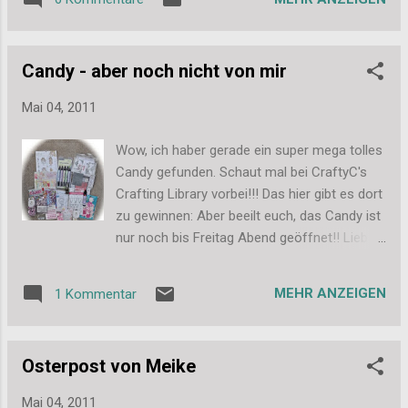
süßen Belles'n'Whistles Stempel mit dem
zeigen, wie man aussehen kann, wenn man
Muffin (den ich mir ja auch selbst gekauft
ein paar Stunden auf dem Dachboden
habe), einen Tictac-Holder, einen Notizblock,
geschafft hat und sich von Schutzanzug,
Candy - aber noch nicht von mir
ein Täschchen und eine große
Atemmaske und Brille befreit hat: D...
Streichholzschachtel gefüllt mit Embellis
Mai 04, 2011
(Charms: Erdbeeren, Kirschen, Band und ein
paar Flowers). Ich hoffe das Candy gefällt
Wow, ich haber gerade ein super mega tolles
euch und ihr macht zahlreich mit. Um an der
Candy gefunden. Schaut mal bei CraftyC's
Auslosung teilzunehmen, schreibt bitte auf
Crafting Library vorbei!!! Das hier gibt es dort
eurem Blog einen kurzen Kommentar zu
zu gewinnen: Aber beeilt euch, das Candy ist
meinem Candy (gerne mit Bild) und verlinkt
nur noch bis Freitag Abend geöffnet!! Liebe
auf meinen Blog. Und dann schreibt ihr bitte
Grüße, Stefanie PS: Liebe Meike, ja, morgen
hier einen Kommentar, damit ich auch
gibt es dann endlich mein Candy zu sehen.
Bescheid weiß ;-) Wie beim letzten Mal
MEHR ANZEIGEN
1 Kommentar
VERSPROCHEN!
werde ich alle Follower wieder doppelt in den
Lostopf werfen. So dann ran an die Tasten
und mitgemacht. Ich freue mich über...
Osterpost von Meike
Mai 04, 2011