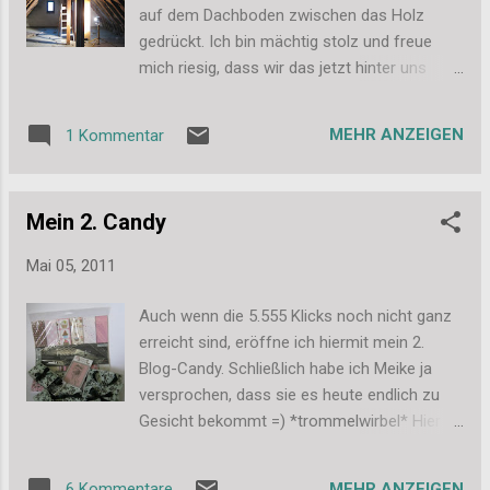
denn das milimetergenaue Fokussieren ist
auf dem Dachboden zwischen das Holz
gar nicht so einfach, aber wenigstens ein
gedrückt. Ich bin mächtig stolz und freue
erstes Bild möchte ich euch hier schon mal
mich riesig, dass wir das jetzt hinter uns
zeigen, es gefällt mir nämlich richtig gut: Ich
haben. Es ist einfach mega warm unter dem
hoffe, euch gefällt es auch. Und wer es noch
Dach und in den tollen weißen
nicht getan hat, macht am Besten gleich
MEHR ANZEIGEN
1 Kommentar
Einweganzügen mit Atemschutzmaske und
noch bei meinem Candy mit. Ganz liebe
Brille schwitzt man sich einfach kaputt. Aber
Grüße, Stefanie
Eins nach dem Anderen, so sieht es jetzt
Mein 2. Candy
also unter dem Dach aus: Als Nächstes
muss jetzt noch die Folie angetackert
Mai 05, 2011
werden. Wir suchen allerdings immer noch
verzweifelt nach einer Möglichkeit einen
Auch wenn die 5.555 Klicks noch nicht ganz
Schlagtacker/Hammertacker zu leihen. Falls
erreicht sind, eröffne ich hiermit mein 2.
also jemand von euch sowas besitzt oder
Blog-Candy. Schließlich habe ich Meike ja
zufällig einen Dachdecker in der Familie oder
versprochen, dass sie es heute endlich zu
dem Bekanntenkreis hat, der so etwas
Gesicht bekommt =) *trommelwirbel* Hier ist
besitzt.... ich würde mich riesig über Hilfe
es also: Zu gewinnen gibt es einen 12x12
freuen. Und auch wenn das Bild nicht von
Block Designpapier (Piece of Cake), den
gestern ist, möchte ich euch noch kurz
MEHR ANZEIGEN
6 Kommentare