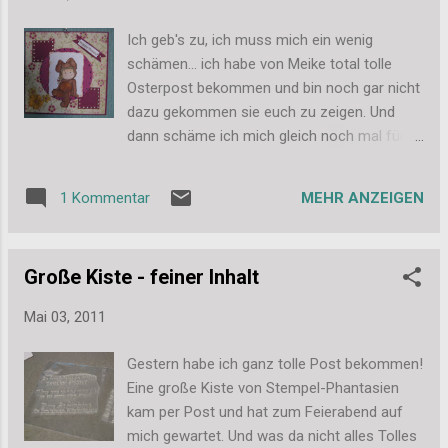
Ich geb's zu, ich muss mich ein wenig
schämen... ich habe von Meike total tolle
Osterpost bekommen und bin noch gar nicht
dazu gekommen sie euch zu zeigen. Und
dann schäme ich mich gleich noch mal für
die unscharfen und schlechten Bilder! Aber
ich habe sie heute früh noch schnell
MEHR ANZEIGEN
1 Kommentar
gemacht bevor ich auf die Arbeit bin, damit
ich sie euch heute zeigen kann. Diese süße
Osterkarte hängt jetzt bei mir im Zimmer und
Große Kiste - feiner Inhalt
das dunkle pink/magenta passt doch echt
super zu meiner türkis/meergrünen Tapete.
Mai 03, 2011
Und dann hat die liebe Meike mir auch noch
dieses wunderschöne
Gestern habe ich ganz tolle Post bekommen!
Schlüsselanhängerchen gewerkelt. Es ist
Eine große Kiste von Stempel-Phantasien
natürlich in türkis und mint und trägt auch
kam per Post und hat zum Feierabend auf
noch meinen Spitznamen. Ich habe mich
mich gewartet. Und was da nicht alles Tolles