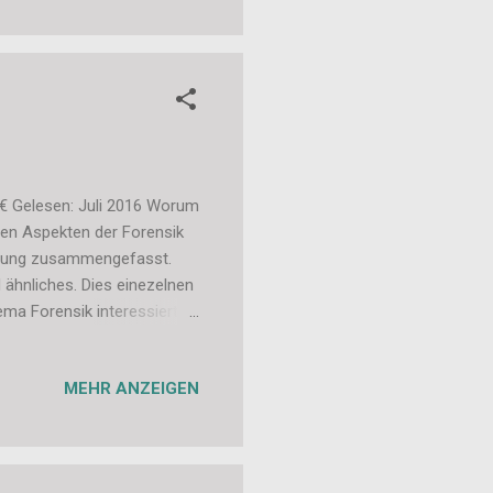
 in einer Papiertüte
nborte verziert. Meine
9€ Gelesen: Juli 2016 Worum
rsen Aspekten der Forensik
mmlung zusammengefasst.
 ähnliches. Dies einezelnen
ema Forensik interessiert
t dabei eine super
ch erklärt, auch wenn man
MEHR ANZEIGEN
te nicht einfach
es nur empfehlen.
selung der Sterne-