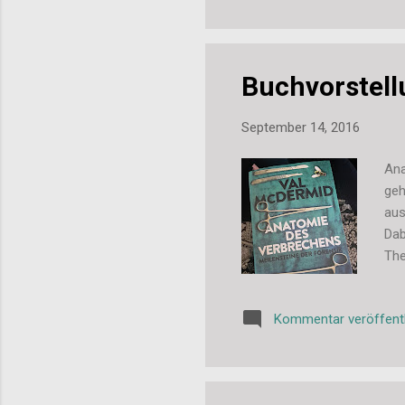
und
ver
Farb
Buchvorstell
September 14, 2016
Ana
geh
aus
Dab
The
mic
Kom
Kommentar veröffent
man
übe
Bew
Bew