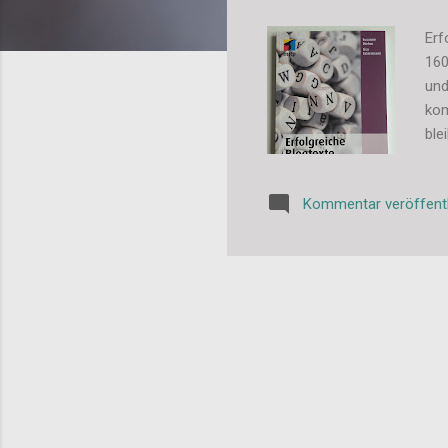
Erf
160
und
kom
ble
Dab
hil
Kommentar veröffent
hab
ric
gut