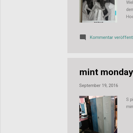
Wel
den
Hoc
dem
den
Kommentar veröffent
und
hab
da 
mint monday
September 19, 2016
S p
min