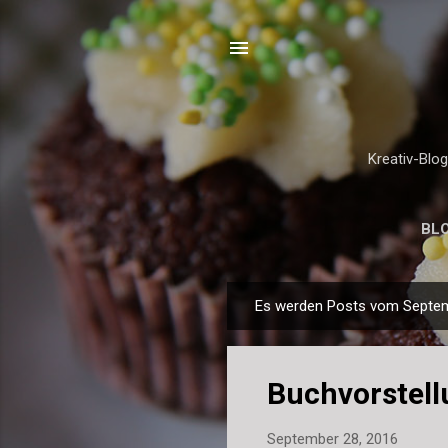
Kreativ-Blo
BL
Es werden Posts vom Septem
P
o
s
Buchvorstell
t
s
September 28, 2016