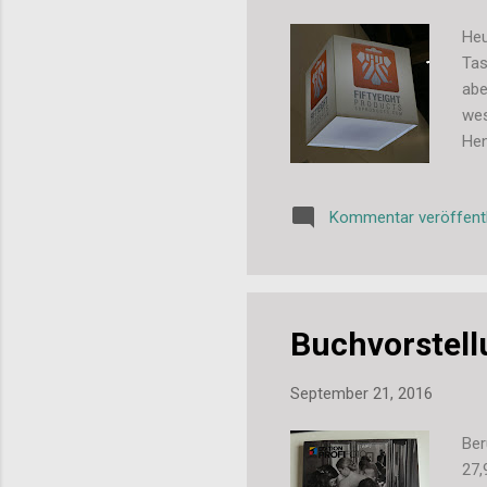
Heu
Tas
abe
wes
Hen
kla
Mit
Kommentar veröffent
per
sch
beg
Buchvorstell
September 21, 2016
Ber
27,