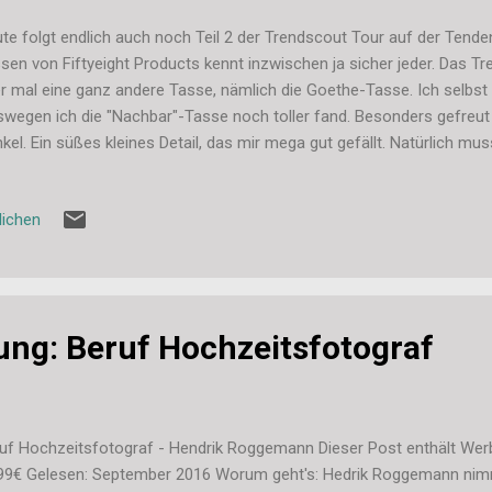
te folgt endlich auch noch Teil 2 der Trendscout Tour auf der Tende
sen von Fiftyeight Products kennt inzwischen ja sicher jeder. Das T
r mal eine ganz andere Tasse, nämlich die Goethe-Tasse. Ich selbst 
wegen ich die "Nachbar"-Tasse noch toller fand. Besonders gefreut
kel. Ein süßes kleines Detail, das mir mega gut gefällt. Natürlich mus
ssischen Tassen, Schalen und Co anschauen. Die gibt es nämlich in to
 Goldrand: Und in Matt: Und die neue grummelige Tasse... einfach he
lichen
fekte Tasse für den Montagmorgen... Räder Natürlich mussten wir au
auen, wobei ich nicht unerwähnt lassen kann, dass wir dort dieses M
rüßt wurden. Das bin ich sonst gar nicht gewöhnt, hat mich aber da
ung: Beruf Hochzeitsfotograf
uf Hochzeitsfotograf - Hendrik Roggemann Dieser Post enthält Werbu
99€ Gelesen: September 2016 Worum geht's: Hedrik Roggemann nimmt