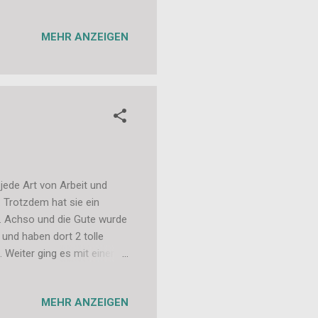
MEHR ANZEIGEN
 jede Art von Arbeit und
. Trotzdem hat sie ein
. Achso und die Gute wurde
 und haben dort 2 tolle
 Weiter ging es mit einem
dann bei unserem Picknick
 ein perfekter Tag. Auch
MEHR ANZEIGEN
Mit Packpapier eingepackt