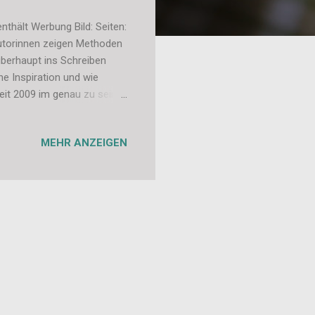
nthält Werbung Bild: Seiten:
Autorinnen zeigen Methoden
überhaupt ins Schreiben
e Inspiration und wie
Seit 2009 im genau zu sein.
as auch weiterhin tun. Einige
ich gerne mit. Deswegen
MEHR ANZEIGEN
, an wen sich dieses
etablierte Blogger. Klingt ja
 will. ...