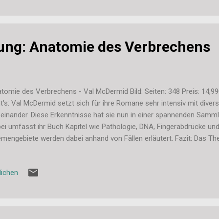
 mit farblich passendem Washi-Tape verziert. =) Und alles zusammen
staut. Auch diese natürlich in Rosa und Pink mit Röschen und Spitze
e ist es ja eigentlich ni...
ung: Anatomie des Verbrechens
tomie des Verbrechens - Val McDermid Bild: Seiten: 348 Preis: 14,9
t's: Val McDermid setzt sich für ihre Romane sehr intensiv mit dive
einander. Diese Erkenntnisse hat sie nun in einer spannenden Sa
ei umfasst ihr Buch Kapitel wie Pathologie, DNA, Fingerabdrücke und
mengebiete werden dabei anhand von Fällen erläutert. Fazit: Das Th
h lange und ich lese gerne darüber. Das Buch von Val McDermid biete
bination aus Sachbuch und wahren Fällen. Dabei ist alles verständli
lichen
chmal doch etwas aufmerksamer lesen muss und einzelne Abschnit
rfliegen darf. Ich fand das Buch aber auf jeden Fall super und kann 
ertung: Das Buch bekommt von mir 5 von 5 Sternen! ( Die Aufschlüs
ertung findet ihr hier. )...