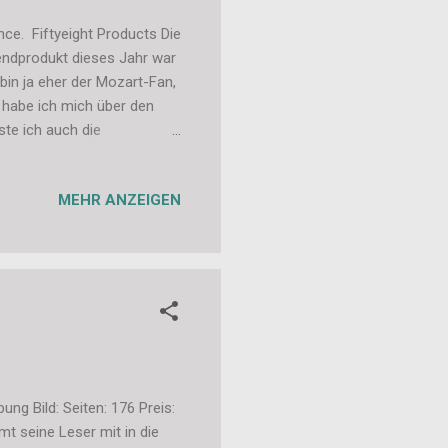
nce. Fiftyeight Products Die
rendprodukt dieses Jahr war
bin ja eher der Mozart-Fan,
 habe ich mich über den
ste ich auch die
llen Versionen. Innen bunt:
rzzerreißend oder? Die
MEHR ANZEIGEN
ch wieder bei Räder vorbei
al echt unfreundlich
rum umso meh...
ng Bild: Seiten: 176 Preis:
 seine Leser mit in die