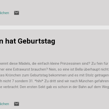
lichen
in hat Geburtstag
 kennt diese Mädels, die einfach kleine Prinzessinen sind? Zu fein für
er eine Extrawurst brauchen? Nein, so eine ist Bella überhaupt nicht
kes Krönchen zum Geburtstag bekommen und es mit Stolz getragen
h nicht 7 sondern 31. *hihi* Zu dritt sind wir nach München gefahren
e verbracht. Den ersten Sekt gab es schon in der Bahn auf dem Weg.
ßen Kaffee auf dem Weg in den Englischen Garten. Dort durften wir 
 Sonne genießen und den leckeren Kuchen von Bellas Schwester. Was
lichen
 restlichen Geschenke waren natürlich passend zur Krone verpackt. 