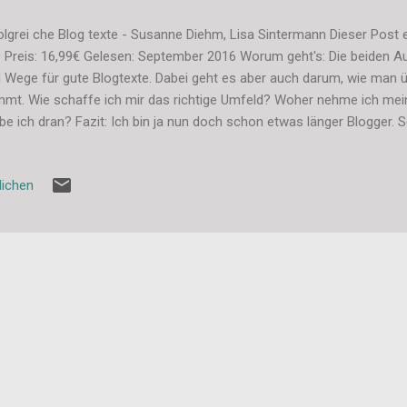
olgrei che Blog texte - Susanne Diehm, Lisa Sintermann Dieser Post e
 Preis: 16,99€ Gelesen: September 2016 Worum geht's: Die beiden 
 Wege für gute Blogtexte. Dabei geht es aber auch darum, wie man 
mt. Wie schaffe ich mir das richtige Umfeld? Woher nehme ich mein
ibe ich dran? Fazit: Ich bin ja nun doch schon etwas länger Blogger. 
ei hat sich mein Blog mit der Zeit natürlich sehr geändert und wird d
freiche Tipps, wie man bessere Texte schreibt nehme ich aber natürl
lichen
e ich das Buch gelesen. Zu Beginn des Buchs wird deutlich gemacht
htet. An alle Arten von Blogger, privat und professionell, Anfänger und 
, auch wenn man sich fragt, wie man die alle unter einen Hut bekommen