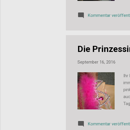
Kommentar veröffent
Die Prinzess
September 16, 2016
Ihr
imm
pin
auc
Tag
gro
die
Kommentar veröffent
die