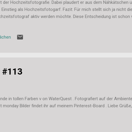
t der Hochzeitsfotografie. Dabei plaudert er aus dem Nähkätschen und
 Einstieg als Hochzeitsfotogarf. Fazit: Für mich stellt sich ja nicht di
hzeitsfotograf aktiv werden möchte. Diese Entscheidung ist schon v
 bin ich jedes Jahr auf diversen Hochzeiten aktiv. Trotzdem hat mich 
n man lernt ja nie aus. Bei den meisten Grundlagen konnte ich also
lichen
 sagen, ja, das mache ich auch so. Bei einigen Kleinigkeiten bin ich 
e für mich ein paar hilfreiche Tipps heraus gezogen. Ich fotografiere
kann man vom "Vollprofi" durchaus noch was mitnehmen. Besonders
 #113
inde in tollen Farben v on WaterQuest . Fotografiert auf der Ambie
t monday Bilder findet ihr auf meinem Pinterest-Board . Liebe Grüße,