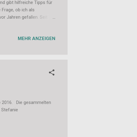
 gibt hilfreiche Tipps für
e Frage, ob ich als
or Jahren gefallen. Seit
der Titel sehr interessiert,
 guten Gewissens nicken
MEHR ANZEIGEN
aber hänge geblieben und
 ja nur nebenberuflich und
 schön fan...
nte 2016. Die gesammelten
 Stefanie