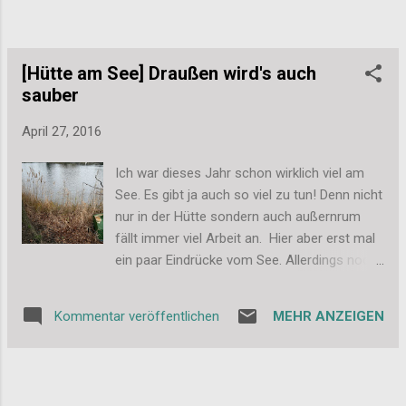
muss sagen, ich bin schwer begeistert. Das
Rezept habe ich bei schokohimmel.com
gefunden und musste es einfach
ausprobieren. Das Rezept 90g weiche Butter
[Hütte am See] Draußen wird's auch
155g Zucker etwas ge...
sauber
April 27, 2016
Ich war dieses Jahr schon wirklich viel am
See. Es gibt ja auch so viel zu tun! Denn nicht
nur in der Hütte sondern auch außernrum
fällt immer viel Arbeit an. Hier aber erst mal
ein paar Eindrücke vom See. Allerdings noch
in Herbst/Winter-Stimmung. Inzwischen ist
es dort auch schon wieder etwas grüner und
MEHR ANZEIGEN
Kommentar veröffentlichen
wenn die Sonne scheint gleich viel
freundlicher: Von außen sieht es dann jetzt
so aus: Und mit dem Blick auf den See, auf
dem die Sonne glitzert, ging es vor einigen