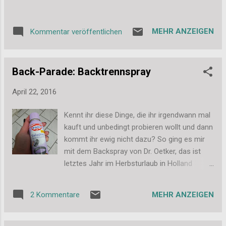
MEHR ANZEIGEN
Kommentar veröffentlichen
Back-Parade: Backtrennspray
April 22, 2016
Kennt ihr diese Dinge, die ihr irgendwann mal
kauft und unbedingt probieren wollt und dann
kommt ihr ewig nicht dazu? So ging es mir
mit dem Backspray von Dr. Oetker, das ist
letztes Jahr im Herbsturlaub in Holland
gekauft habe. In Deutschland habe ich das
Spry noch nicht gesehen und wollte es daher
MEHR ANZEIGEN
2 Kommentare
mal testen. Die Theorie ist, man sprüht es in
die Backform, lässt es kurz "antrocknen" und
gibt dann den Teig dazu. Der fertige Kuchen