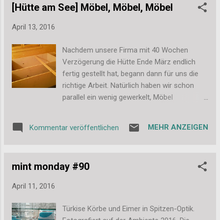
[Hütte am See] Möbel, Möbel, Möbel
ganz ans Rezept gehalten. Hier findet ihr also
meine abgewandelte Version. Das Rezept
April 13, 2016
200g Marzipan Amaretto Gemahlene
Mandeln (wer mag nimmt gehackte Mandeln)
Nachdem unsere Firma mit 40 Wochen
50g Schokotropfen Mehl Zucker Eier Ich
Verzögerung die Hütte Ende März endlich
wollte es etwas fruchtiger und habe daher
fertig gestellt hat, begann dann für uns die
noch die Kirsche auf dem Kuchen verteilt.
richtige Arbeit. Natürlich haben wir schon
Nach dem Rezept sollte man dort
parallel ein wenig gewerkelt, Möbel
zerbröselte Amarettinis aufstreuen. Die esse
ausgesucht und bestellt, aber bevor die
ich ja ehrlich auch wirklich gerne, aber ich
richtige Eingangstür montiert war, wollten wir
fand die Kirschen einfach noch spannender.
MEHR ANZEIGEN
Kommentar veröffentlichen
da noch nicht zu viel machen. Im Februar
Den Teig habe ich dann auf 2 Formen
hatte ich mir einen Tag Urlaub genommen
aufgeteilt. Einmal meine kleine Form, die war
und war zusammen mit meiner Mam auf
für den Osterbrunch...
mint monday #90
Möbel-Jagd gewesen. Wir waren uns zum
Glück sehr schnell einig und konnten ein
April 11, 2016
Schlafsofa und einen Kleiderschrank
bestellen. Leider kam ein paar Tage später
Türkise Körbe und Eimer in Spitzen-Optik.
der Anruf, dass der Kleiderschrank in unserer