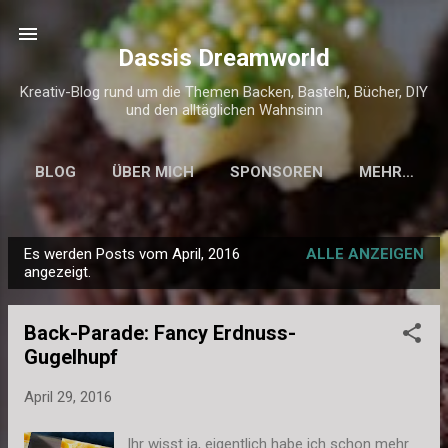
Direkt zum Hauptbereich
Dassis Dreamworld
Kreativ-Blog rund um die Themen Backen, Basteln, Bücher, DIY
und den alltäglichen Wahnsinn
BLOG
ÜBER MICH
SPONSOREN
MEHR…
KONTAKT & IMPRESSUM
Es werden Posts vom April, 2016
ALLE ANZEIGEN
P
angezeigt.
o
s
Back-Parade: Fancy Erdnuss-
t
Gugelhupf
s
April 29, 2016
Ihr wisst ja, eigentlich habe ich schon mehr