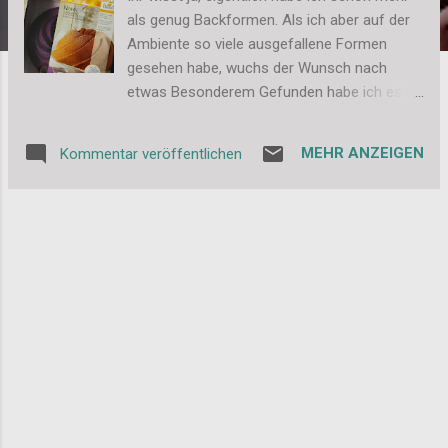
als genug Backformen. Als ich aber auf der
Ambiente so viele ausgefallene Formen
gesehen habe, wuchs der Wunsch nach
etwas Besonderem Gefunden habe ich es
dann bei Birkmann und mich dann besonders
gefreut als ich auch noch Zusage bekam, die
MEHR ANZEIGEN
Kommentar veröffentlichen
Backform "Novél" für die Back-Parade testen
zu dürfen. Eigentlich ist es ein Gugelhupf,
aber eben doch nicht normal sondern
wunderschön geschwungen. Ich hatte erst
etwas Bedenken, dass sich der Kuchen am
Ende aus den filigranen Spitzen nur schwer
lösen lässt, aber im Einklang mit dem
Backspray von Dr. Oetker hat das ganz
wunderbar geklappt. Ein weiterer Pluspunkt
für die Silikonform. Gebacken habe ich dann
auch gleich noch ein neues Rezept, nämlich
einen Erdnussbutter-Gugelhupf. Und ich