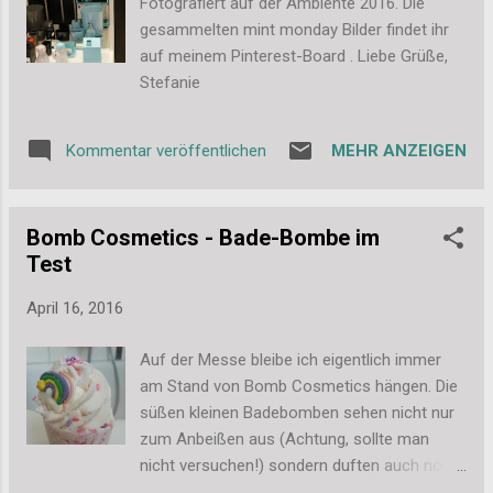
Fotografiert auf der Ambiente 2016. Die
Speisekammer... es wird sich sicher alles
gesammelten mint monday Bilder findet ihr
schneller füllen als ich momentan denke.
auf meinem Pinterest-Board . Liebe Grüße,
Schlafzimmer Im Schlafzimmer steht schon
Stefanie
eine Weile das alte Gästesofa. Da es nun
wegen der Umplanung nicht mehr zum
Kleiderschrank passt, werde ich die Holz-
MEHR ANZEIGEN
Kommentar veröffentlichen
Elemente noch weiß streichen und die
Polster neu beziehen. Aber auch das wird
werden. Küche In der ...
Bomb Cosmetics - Bade-Bombe im
Test
April 16, 2016
Auf der Messe bleibe ich eigentlich immer
am Stand von Bomb Cosmetics hängen. Die
süßen kleinen Badebomben sehen nicht nur
zum Anbeißen aus (Achtung, sollte man
nicht versuchen!) sondern duften auch noch
himmlisch! Daher habe ich mich sehr gefreut