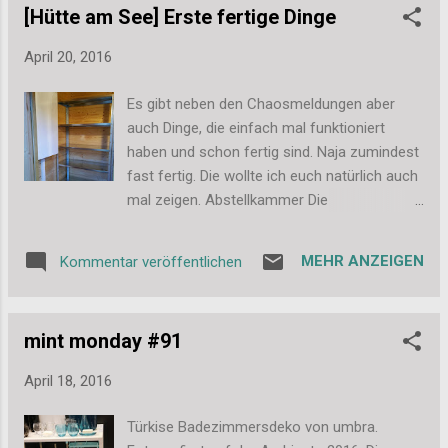
[Hütte am See] Erste fertige Dinge
soll sich dann ganz leicht aus der Form
lösen lassen. (Mehr zu der Form gibt es
April 20, 2016
nächste Woche in der Back-Parade.) Dann
kam der Tag X als ich meine neue Backform
Es gibt neben den Chaosmeldungen aber
ausprobiert habe. Die gedrehte Gugelhupf-
auch Dinge, die einfach mal funktioniert
Form ist wunderschön, ich hatte aber Angst,
haben und schon fertig sind. Naja zumindest
dass sich der Kuchen nicht ordentlich lösen
fast fertig. Die wollte ich euch natürlich auch
würde. Es war also der perfekte Einsatz für
mal zeigen. Abstellkammer Die
das Spray. Wie ihr seht, hat sich der Kuchen
Abstellkammer ist ja an sich eine einfache
problemlos aus der Form gelöst: Das Spray
Geschichte. In einer sehr spontanen Aktion
funktioniert also klasse. Ich habe es
MEHR ANZEIGEN
Kommentar veröffentlichen
habe ich an einem freien Tag eine Runde im
inzwischen schon mehrfach benutzt und
Baumarkt gedreht, 2 Steckregale gekauft und
finde es wirklich gut. Ich fühle ...
aufgebaut. Bam! Und schon stehen sie in der
mint monday #91
Kammer. Ein paar erste Kisten habe ich auch
schon gekauft. Dorthinein werden dann jetzt
April 18, 2016
die ganzen Werkzeuge für Garten und Hütte
sortiert. Grillzubehör, Schwimmflügel und
Türkise Badezimmersdeko von umbra.
Schwimm-reifen... ein bisschen