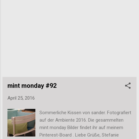
Wochen dann auch endlich an die
"Gartenarbeit". Da die Hütte auf einem
Waldgrundstück steht, liegt dort nach dem
Herbst immer extrem viel Laub. Im Wald
stört das natürlich nicht, auf unserem
Rasenstück und der Terasse aber eben
schon. Also muss alles zusammengefegt
und in blaue Säcke verpackt werden. Die
fahren wir dann zur Garten-Abfall-
Sammelstelle. Hier auch noch ein Blick nach
oben. Auf dem Bild war alles noch sehr kahl.
Inzwischen sind da schon wieder Blätter zu
mint monday #92
sehen und...
April 25, 2016
Sommerliche Kissen von sander. Fotografiert
auf der Ambiente 2016. Die gesammelten
mint monday Bilder findet ihr auf meinem
Pinterest-Board . Liebe Grüße, Stefanie