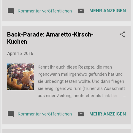
nun eine der tollen Bade-Bomben testen zu
MEHR ANZEIGEN
Kommentar veröffentlichen
dürfen. Es ist die Sorte Fairy Whisper . Und
von der Optik ist sie sehr Klein-Mädchen
geeignet. Ich war also begeistert und habe
Back-Parade: Amaretto-Kirsch-
mir einen entspannten Sonntagmittag mit
Kuchen
Buch in der Badewanne gegönnt. Zuerst
musste sich die Bombe einem kleinen
April 15, 2016
Fotoshooting unterziehen, denn ich wollte
hier keine Bilder von mir in der Badewanne
Kennt ihr auch diese Rezepte, die man
posten. Jaja, würde sicher für mehr Leser
irgendwann mal irgendwo gefunden hat und
und Klicks sorgen, aber vermutlich solche,
sie unbedingt testen wollte. Und dann fliegen
die ich hier nicht haben möchte. Auf jeden
sie ewig irgendwo rum (früher als Ausschnitt
Fall glitzert die Bombe wunderbar und ist mit
aus einer Zeitung, heute eher als Link bei
dem kleinen Regenbogen sehr niedlich. Sie
Pinterest ) und man kommt einfach nicht
musste dann aber doch dran glauben und ich
dazu? Genau so ein Rezept habe ich mir für
habe sie ins Wasser geschubst. Da die
MEHR ANZEIGEN
Kommentar veröffentlichen
die Back-Parade vorgenommen. Ein
Bombe wirklich ziemlich groß ist, dauert es
Amaretto-Kuchen sollte es werden, aber
eine ...
natürlich habe ich mich mal wieder nicht