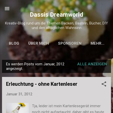
Direkt zum Hauptbereich
Dassis Dreamworld
Kreativ-Blog rund um die Themen Backen, Basteln, Bücher, DIY
und den alltäglichen Wahnsinn
BLOG
ÜBER MICH
SPONSOREN
MEHR…
KONTAKT & IMPRESSUM
Es werden Posts vom Januar, 2012
ALLE ANZEIGEN
P
angezeigt.
o
s
Erleuchtung - ohne Kartenleser
t
s
Januar 31, 2012
Tja, leider ist mein Kartenlesegerät immer
noch nicht aufgetaucht, daher gibt es heute