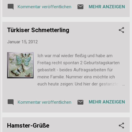
Grau zum Sofa. Ich mag das Ergebnis. 4
MEHR ANZEIGEN
Kommentar veröffentlichen
Kissen sind es geworden und sie sind sooo
gemütlich, dass ich schon öfters mal aus
Versehen auf dem Sofa eingeschlafen bin.
Türkiser Schmetterling
Hihi, sowas. Liebe Grüße, Stefanie
Januar 15, 2012
Ich war mal wieder fleißig und habe am
Freitag recht spontan 2 Geburtstagskarten
gebastelt - beides Auftragsarbeiten für
meine Familie. Nummer eins möchte ich
euch heute zeigen: Und hier der gestanzte
Schmetterling im Detail: Eigentlich gefällt mir
die Karte so gut, dass ich sie kaum
MEHR ANZEIGEN
Kommentar veröffentlichen
verschenken wollte, aber was will man
machen. Sie ist ja nicht für mich gedacht ...
auch wenn sie türkis/mint ist und ich
Hamster-Grüße
Schmetterlinge ganz grandios toll finde. Ich