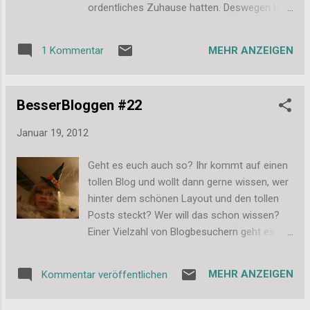
ordentliches Zuhause hatten. Deswegen hat
sie mir zum Geburtstag 2 tolle Ordner mit
laminierten Folien zur Aufbewahrung
MEHR ANZEIGEN
1 Kommentar
geschenkt: Hier die beiden Sprüche auf den
Ordnern: Und hier noch Ordner Nr. 2 in voller
Schönheit: Ich habe mich riesig gefreut und
BesserBloggen #22
zusammen mit Meike auch schon die
meisten Stempel dort einziehen lassen. Es
Januar 19, 2012
ist aber noch ein Ordner leer, meine meisten
Stempel sind eben auch Clearstamps... daher
Geht es euch auch so? Ihr kommt auf einen
kann ich dann ja doch demnächst noch mal
tollen Blog und wollt dann gerne wissen, wer
Gummistempel shoppen gehen. *hihi* Guter
hinter dem schönen Layout und den tollen
Plan. An dieser Stelle noch mal ganz großen
Posts steckt? Wer will das schon wissen?
Dank an dich, Meike! Liebe Grüße, Stefanie
Einer Vielzahl von Blogbesuchern geht es so
(habe ich irgendwo gelesen) und daher
empfiehlt es sich diesen Lesern auch ein
MEHR ANZEIGEN
Kommentar veröffentlichen
paar Infos zu bieten und hierfür eine „Über
mich“-Seite einzurichten. Bei Blogger geht