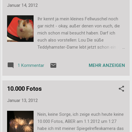
hoffe dem Geburtstagskind hat sie genau so
Januar 14, 2012
gut gefallen. Liebe Grüße, Stefanie
Ihr kennt ja mein kleines Fellwuschel noch
gar nicht - okay, außer denen von euch, die
mich schon mal besucht haben. Darf ich
euch also vorstellen: Lou Die süße
Teddyhamster-Dame lebt jetzt schon ein
Weilchen bei mir, seit Mitte Oktober etwa und
bisher verstehen wir uns ganz gut. Und wer
MEHR ANZEIGEN
1 Kommentar
die Süße mal live sehen will, muss mich
einfach mal abends so ab 22:30 besuchen
kommen. Aber meldet euch bitte vorher an
10.000 Fotos
und nur einer nach dem anderen, ne. ;-) Liebe
Grüße, Stefanie
Januar 13, 2012
Nein, keine Sorge, ich zeige euch heute keine
10.000 Fotos, ABER am 1.1.2012 um 1:27
habe ich mit meiner Spiegelreflexkamera das