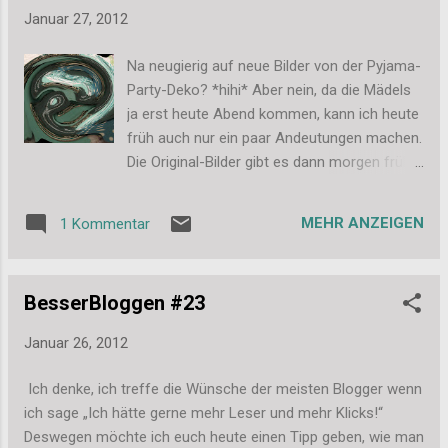
Januar 27, 2012
Na neugierig auf neue Bilder von der Pyjama-
Party-Deko? *hihi* Aber nein, da die Mädels
ja erst heute Abend kommen, kann ich heute
früh auch nur ein paar Andeutungen machen.
Die Original-Bilder gibt es dann morgen früh!
Versprochen!! Aber raten dürft ihr schon
mal. Vielleicht kommt der Ein oder Andere ja
MEHR ANZEIGEN
1 Kommentar
darauf, was das sein könnte: Na, schon eine
Idee? Ich freue mich auf wilde Spekulationen
in den Kommentaren. Liebe Grüße, Stefanie
BesserBloggen #23
Januar 26, 2012
Ich denke, ich treffe die Wünsche der meisten Blogger wenn
ich sage „Ich hätte gerne mehr Leser und mehr Klicks!“
Deswegen möchte ich euch heute einen Tipp geben, wie man