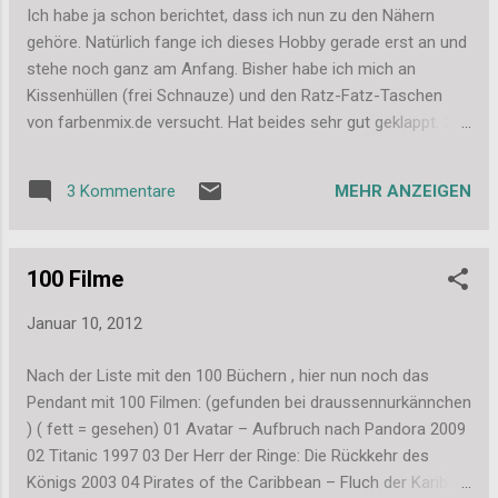
Woche entspricht. Wenn ich auch dieses Ziel erreicht, ist das
Ich habe ja schon berichtet, dass ich nun zu den Nähern
super, wenn nicht aber auch nicht schlimm. Und das Ziel
gehöre. Natürlich fange ich dieses Hobby gerade erst an und
sollte messbar sein. „Ich will mit meinem Blog erfolgreicher
stehe noch ganz am Anfang. Bisher habe ich mich an
sein“ ist ein nettes Ziel, das man aber an ...
Kissenhüllen (frei Schnauze) und den Ratz-Fatz-Taschen
von farbenmix.de versucht. Hat beides sehr gut geklappt. 2
tolle Bücher mit Anleitungen habe ich schon gekauft, die
werden noch getestet. Jetzt würde ich mich gerne an
MEHR ANZEIGEN
3 Kommentare
weitere Projekte wagen und Neues probieren. Dafür suche
ich ein paar Tipps, Hilfe und Anregungen von euch lieben
Nähern da draußen: Welche Websites/Blogs könnte ihr mir
100 Filme
empfehlen für Schnitte, Anleitungen und Anregungen? Wo
kauft ihr (bevorzugt im Internet) eure Stoffe und ähnliches?
Januar 10, 2012
Wo gibt es tolle (und vielleicht zum Einstieg auch günstige
oder kostenlose) Schnittmuster/Anleitungen für Taschen,
Nach der Liste mit den 100 Büchern , hier nun noch das
einfach Kleidungsstücke und Co? Welche Bücher muss man
Pendant mit 100 Filmen: (gefunden bei draussennurkännchen
einfach haben? Ich freue mich schon auf eure Tipps. Liebe
) ( fett = gesehen) 01 Avatar – Aufbruch nach Pandora 2009
Grüße und vielen Dank, Stefanie
02 Titanic 1997 03 Der Herr der Ringe: Die Rückkehr des
Königs 2003 04 Pirates of the Caribbean – Fluch der Karibik