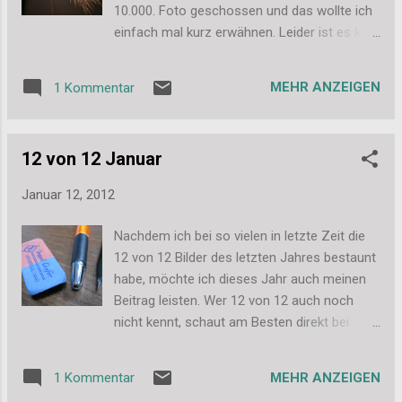
10.000. Foto geschossen und das wollte ich
einfach mal kurz erwähnen. Leider ist es kein
besonders tolles Bild geworden, bei
Feuerwerksbildern ist das ja auch meist
MEHR ANZEIGEN
1 Kommentar
leider nicht einfach. Trotzdem möchte ich es
euch zeigen, um dieses Jubiläum zu feiern.
Ich glaube, das Bild werde ich mir entwickeln
12 von 12 Januar
lassen und irgendwo aufhängen. 10.000
Fotos seit dem Sommer 2007 also innerhalb
Januar 12, 2012
von 4,5 Jahren. So, mehr will ich dazu gar
nicht sagen. Liebe Grüße, Stefanie
Nachdem ich bei so vielen in letzte Zeit die
12 von 12 Bilder des letzten Jahres bestaunt
habe, möchte ich dieses Jahr auch meinen
Beitrag leisten. Wer 12 von 12 auch noch
nicht kennt, schaut am Besten direkt bei
DraussenNurKännchen nach, worum es da
geht. So und hier kommen nun meine Bilder,
MEHR ANZEIGEN
1 Kommentar
ich habe heute... Gearbeitet... Gearbeitet...