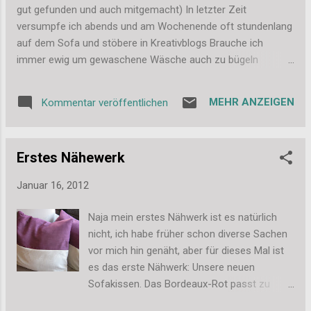
jetzt eine neue Verwendung gefunden haben.
gut gefunden und auch mitgemacht) In letzter Zeit
Liebe Grüße, Stefanie
versumpfe ich abends und am Wochenende oft stundenlang
auf dem Sofa und stöbere in Kreativblogs Brauche ich
immer ewig um gewaschene Wäsche auch zu bügeln
Müssten wir langsam mal das letzte (vorletzte) Zimmer
angehen, tapezieren und so weiter Weiß ich manchmal gar
MEHR ANZEIGEN
Kommentar veröffentlichen
nicht, welcher meiner Freizeitbeschäftigungen ich nachgehen
soll (Basteln, Fotografieren, Lesen, Singen, Nähen...) Bin ich in
letzter Zeit gefühlt einmal pro Woche bei IKEA, irgendwas
Erstes Nähewerk
fehlt ja immer Steht meine Weihnachtsdeko noch (außer
dem Baum), müsste ich mal wegräumen Kann ichs kaum
Januar 16, 2012
abwarten nächsten Jahr für ein paar Wochen nach Thailand
zu reisen (hoffen wir mal, das klappt wirklich) So genug von
Naja mein erstes Nähwerk ist es natürlich
mir. Vielleicht wollt ihr ja auch bissi was über euch verraten.
nicht, ich habe früher schon diverse Sachen
Liebe Grüße, Stefanie
vor mich hin genäht, aber für dieses Mal ist
es das erste Nähwerk: Unsere neuen
Sofakissen. Das Bordeaux-Rot passt zu
unserer einen farbigen Wand und das Beige-