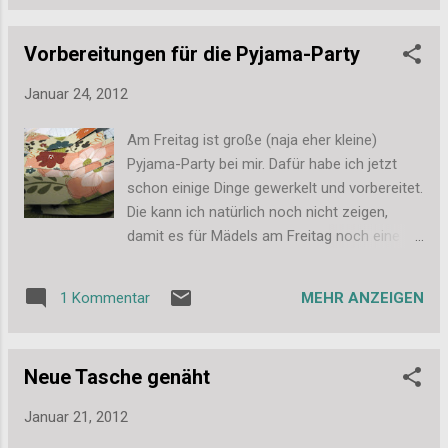
hat sich sehr gefreut. Und inzwischen ist das
Display auch schon befüllt, wie ihr auf dem
Vorbereitungen für die Pyjama-Party
Bild sehen könnt. Das Display ist nicht ganz
perfekt gelungen, sieht aber soweit doch
Januar 24, 2012
ganz gut aus. War ja auch erst der 2.
Versuch. Ach ja, eine Karte hat sie auch
Am Freitag ist große (naja eher kleine)
bekommen, aber die kann ich erst später
Pyjama-Party bei mir. Dafür habe ich jetzt
zeigen. Liebe Grüße, Stefanie
schon einige Dinge gewerkelt und vorbereitet.
Die kann ich natürlich noch nicht zeigen,
damit es für Mädels am Freitag noch eine
Überraschung ist. Aber wenigstens einen
kleine Ausschnitt kann ich auch zeigen. Ich
MEHR ANZEIGEN
1 Kommentar
war nämlich am Sonntag fleißig am
Zuschneiden und Kleben. Auf dem Bild hier
sehr ihr also eine kleine Momentaufnahme
Neue Tasche genäht
während dem Basteln. Und das Praktische
daran, ihr seht nur die Rückseite des
Januar 21, 2012
Designpapiers ;-) Also auch das noch ein