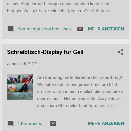
seinen Blog darauf bezogen etwas pushen kann. In der
Blogger-Welt gibt es zahlreiche (regelmäßige) Aktionen. Das
können Challenges, Wettebewerbe, Aufgaben oder Spiele
sein. Oft gibt es da dann auch schon einen festen
MEHR ANZEIGEN
Kommentar veröffentlichen
Teilnehmerkreis, der regelmäßig mitmacht, neue Teilnehmer
sind aber (meistens) auch jeder Zeit willkommen. In der
Regel gibt es eine Möglichkeit seinen Beitrag dann
Schreibtisch-Display für Geli
entsprechend zu verlinken. Ich möchte das Ganze am
Beispiel „12 von 12“ noch mal verdeutlichen: Bei „12 von 12“
Januar 25, 2012
geht es darum immer am 12. des Monats den ganzen Tag
über viele Fotos zu schießen, am Abend werden dann die
Am Samstag hatte die liebe Geli Geburtstag!
Top 12 ausgesucht und als Dokumentation des eigenen
Wir haben mit ihr reingefeiert und um 0:00
Tagesablaufs (oft mit kurzen Kommentaren) gepostet. Am
durften wir dann auch endlich die Geschenke
Abend (ab 17:00) kann dann jeder den Link zu seinem Post
überreichen. Neben einem Set Acryl-Klötze
bei DraussenNurKännchen eintragen. Ich habe dort am 1...
und einem Stempelset mit Sprüchen für alle
Gelegenheiten, bekam sie ein
selbstgemachtes Schreibtisch-Display und
MEHR ANZEIGEN
1 Kommentar
eine Tüte mit verschiedenen Stanzteilen. Geli