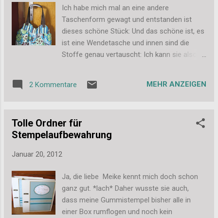
großes Geheimnis. Kennt ihr das? Wenn ihr
Ich habe mich mal an eine andere
es fast nicht übers Herz bringt den
Taschenform gewagt und entstanden ist
Klebestreifen auf diese wundervolle
dieses schöne Stück: Und das schöne ist, es
Rückseite zu kleben!? Gar nicht so einfach,
ist eine Wendetasche und innen sind die
aber ich habs geschafft. Und mehr Bilder,
Stoffe genau vertauscht: Ich kann sie also je
auf denen dann auch was richtig zu sehen
nach Laune umdrehen und dann mehr
sein wird, gibt es dann ab Freitag hier. Schaut
gestreift als geblümt tragen. Genau so wie
also wieder rein. Liebe Grüße, Stefanie PS:
MEHR ANZEIGEN
2 Kommentare
es mir eben gerade passt. Die Tasche war
Ja, Tatsache, gestern war der erste post-
ehrlich gesagt gar nicht so einfach zu nähen,
lose Tag im neuen Jahr. Ich war so
aber ich denke beim 2. Versuch wird es dann
beschäftigt mit Bilder vom sams...
Tolle Ordner für
schon etwas einfacher von der Hand gehen.
Stempelaufbewahrung
Liebe Grüße, Stefanie
Januar 20, 2012
Ja, die liebe Meike kennt mich doch schon
ganz gut. *lach* Daher wusste sie auch,
dass meine Gummistempel bisher alle in
einer Box rumflogen und noch kein