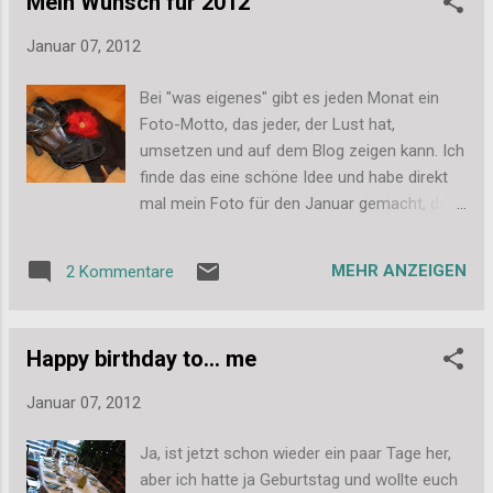
Mein Wunsch für 2012
Designpapier dekoriert. Es sollte aber nicht
viel Schnickschnack dran sein, damit man die
Januar 07, 2012
Box auch ohne Probleme in eine Schublade
packen oder etwas darauflegen kann. Also
Bei "was eigenes" gibt es jeden Monat ein
mir gefällt die Box super gut und irgendwann
Foto-Motto, das jeder, der Lust hat,
möchte ich mir auch selber noch so eine
umsetzen und auf dem Blog zeigen kann. Ich
Box machen. Was dann rein kommt, weiß ich
finde das eine schöne Idee und habe direkt
noch nicht. Liebe Grüße, Stefanie
mal mein Foto für den Januar gemacht, das
Thema lautet "Make a wish [Wünsch dir
was]". Und was wünsche ich mir für dieses
MEHR ANZEIGEN
2 Kommentare
Jahr? Wovon träume ich? Endlich wieder
tanzen und dann endlich mein 1. Latein-
Turnier bestreiten. Mal sehen was daraus
Happy birthday to... me
wird... Bei dem Foto habe ich eine (für mich)
neue Technik ausprobiert und während dem
Januar 07, 2012
Auslösen gezommt, daher kommt der Effekt
im Bild, der die Bewegung beim Tanzen
Ja, ist jetzt schon wieder ein paar Tage her,
zeigen soll. Mir gefällt das Ergebnis ganz gut,
aber ich hatte ja Geburtstag und wollte euch