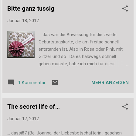
das ja recht einfach (sollte es dennoch
Bitte ganz tussig
Bedarf für eine Anleitung geben, dann
schreibt mir einfach einen Kommentar).
Januar 18, 2012
Deswegen habe auch ich letzter Woche
endlich eine Über Mich-Seite angelegt! Und
... das war die Anweisung für die zweite
was gehört dahin? Also eigentlich kann man
Geburtstagskarte, die am Freitag schnell
auf der Seite dann schreiben, was man
entstanden ist. Also in Rosa oder Pink, mit
möchte. Ich finde immer den richtigen
Glitzer und so. Da es halbwegs schnell
Namen (nur Vorname reicht natürlich auch)
gehen musste, habe ich mich für diese
schön, das Alter und aus welcher Ecke der
Variante entschieden: Hier noch mal ein
Welt der Andere kommt. Ein Foto ist
glitzeriges Detail: Es ist eigentlich einfach nur
interessant und vielleicht eine kurze
MEHR ANZEIGEN
1 Kommentar
ein glitzerndes Designpapier, mit einer pinken
Charakterisierung. Da darf alles drin stehen,
Fanfold-Flower, dem Glückwunsch und 2
was du wichtig findest und all das, was
Perlenfäden. Die Perlenfäden habe ich aus
keinen angeht, lässt du einfach weg. Eine
The secret life of...
einer Kiste mit Kunstblumen von meiner Oma
kurze Zusam...
gerettet. Sie waren Teil der Tischdeko bei der
Januar 17, 2012
Taufe meines Bruders... der jetzt auch schon
21 ist *lach* Um so schöner, dass die Dinger
... dassi87 (Bei Joanna, der Liebesbotschafterin , gesehen,