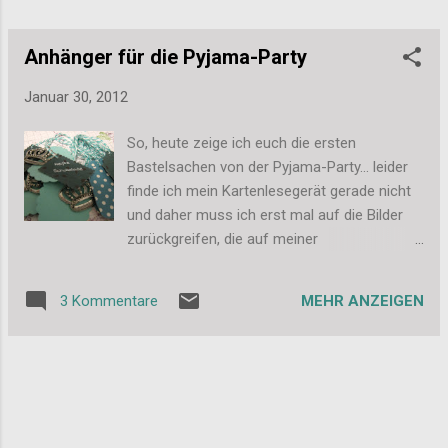
Anhänger für die Pyjama-Party
Januar 30, 2012
So, heute zeige ich euch die ersten
Bastelsachen von der Pyjama-Party... leider
finde ich mein Kartenlesegerät gerade nicht
und daher muss ich erst mal auf die Bilder
zurückgreifen, die auf meiner
Kompaktkamera gespeichert sind. Ich suche
aber morgen noch mal in Ruhe und
MEHR ANZEIGEN
3 Kommentare
präsentiere euch dann auch ganz bald den
Rest! Hier kommt erst mal die Auflösung des
verwirbelten mysteriösen Bilds vom Freitag .
Es sind lauter Anhänger aus verschiedenem
Papier, die dann an Flaschen, Tassen und
Dosen gehängt waren. Ich habe darauf