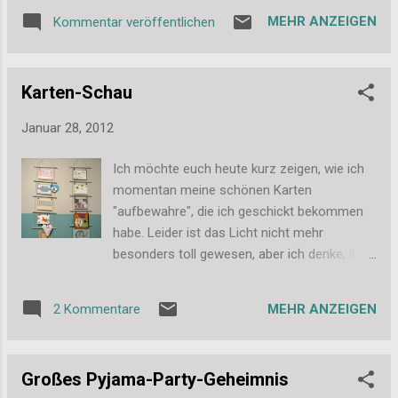
ist, dass der Blümchen-Charm genau so
MEHR ANZEIGEN
Kommentar veröffentlichen
hängt, dass es aussieht, als würde der Bär
sie gerade auffangen. Eine super Idee! Liebe
Grüße, Stefanie
Karten-Schau
Januar 28, 2012
Ich möchte euch heute kurz zeigen, wie ich
momentan meine schönen Karten
"aufbewahre", die ich geschickt bekommen
habe. Leider ist das Licht nicht mehr
besonders toll gewesen, aber ich denke, ihr
erkennt, was ich euch zeigen möchte. Die
Halterung ist ursprünglich für Fotos gedacht.
MEHR ANZEIGEN
2 Kommentare
A6 Karten passen genau rein, bei größeren
Karten überlappen sie sich ein wenig, aber
auch nicht zu viel. Es passt für meine
Großes Pyjama-Party-Geheimnis
Zwecke wirklich super. Liebe Grüße, Stefanie