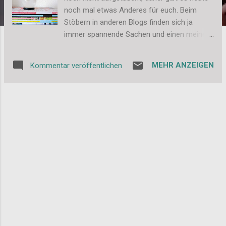
noch mal etwas Anderes für euch. Beim
Stöbern in anderen Blogs finden sich ja
immer spannende Sachen und einen meiner
Favoriten möchte ich euch heute zeigen. Es
ist die Blühbirne, die ich bei . . . . : : : mach
MEHR ANZEIGEN
Kommentar veröffentlichen
etwas : : : . . . gefunden habe. Aber sehr
einfach selber: Ist das nicht genial? Ich finds
total süß und der Name ist natürlich fast das
Beste ;-) Zu kaufen gibt es das Blühbirnchen
wohl hier , der Link stammt auch von . . . : : :
mach etwas : : : . . . , ich hatte noch keine Zeit
mich dort reinzuklicken. Ach ja, mal wieder
so eine Kleinigkeit, die einem den Tag
versüßt. Liebe Grüße, Stefanie