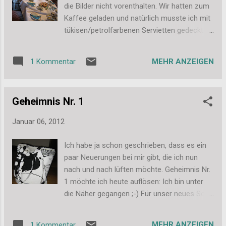
mal ein bewegtes Stillleben - finde ich gut.
die Bilder nicht vorenthalten. Wir hatten zum
Hier findet ihr alle Themen. Macht doch auch
Kaffee geladen und natürlich musste ich mit
mit! Viele Grüße, Stefanie
tükisen/petrolfarbenen Servietten gedeckt:
Ja, wir waren viele und das war nur meine
Familie. Am nächsten Tag kam dann auch
MEHR ANZEIGEN
1 Kommentar
noch mal Besuch. Und es gab leckere
Sachen zu futtern... Kokos-Cake-Pops:
Pistazien-Cupcakes und Spekulatius: Oreo-
Geheimnis Nr. 1
Cheesecake-Cupcakes: Und die Kuchen habe
ich gar nicht mehr fotografiert, bevor wir sie
Januar 06, 2012
angeschnitten haben. Es gab noch
Rotweinkuchen, Käsesahne und (gekaufte)
Ich habe ja schon geschrieben, dass es ein
Marzipan-Torte. Alles soooooo lecker.
paar Neuerungen bei mir gibt, die ich nun
Achso und das bin ich, mit meiner
nach und nach lüften möchte. Geheimnis Nr.
Geburtstagstorte und 24 Kerzchen. Ich habe
1 möchte ich heute auflösen: Ich bin unter
sie alle mit einem Atemzug ausgepustet!
die Näher gegangen ;-) Für unser neues Sofa
Aber was ich mir gewünscht habe, verrate
mussten neue Kissenbezüge her, nachdem
ich natürlich nicht. Liebe Grüße, Stefanie
ich mir also die Nähmaschine meiner Mam
MEHR ANZEIGEN
1 Kommentar