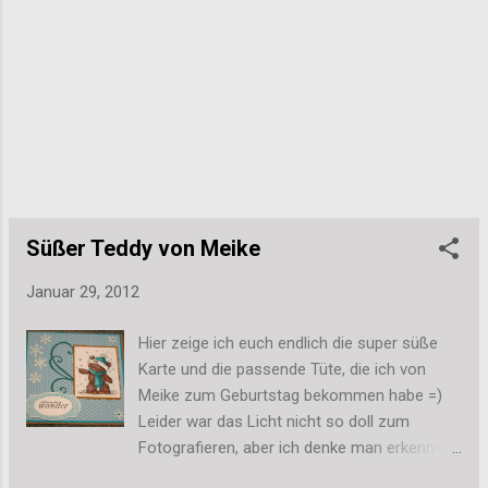
jeweils vermerkt, was dort enthalten ist. Mehr
Bilder kommen dann also in den nächsten
Tagen! Ich kann aber schon mal soviel
sagen: Die Feier war super, wir hatten viel
Spaß, wir haben gebastelt und lecker
gefuttert vorher, nachher und nebenbei. Mehr
aber auch dazu dann mit den anderen
Bildern. Viele Grüße, Stefanie
Süßer Teddy von Meike
Januar 29, 2012
Hier zeige ich euch endlich die super süße
Karte und die passende Tüte, die ich von
Meike zum Geburtstag bekommen habe =)
Leider war das Licht nicht so doll zum
Fotografieren, aber ich denke man erkennt
die Karte trotzdem ganz gut. Besonders süß