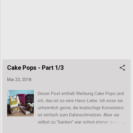
noch ein wenig zwischen den Händen gerollt
um kleine Macken auszugleichen. Diese Cake
Pops waren ein Mitbringsel für Freunde, die
wir nach der Geburt ihrer Tochter zum ersten
Mal besucht haben. Da passte die Hello Kitty
Deko ganz hervorragend, auch wenn ich
selbst so gar kein Freund der kleinen Katze
bin. Aber darum geht es ja nicht, wenn man
andere beschenkt. Ich habe die Cake Pops
also auch hier wieder mit dunkler Kuvertüre
Cake Pops - Part 1/3
überzoge...
Mai 23, 2018
Dieser Post enthält Werbung Cake Pops und
ich, das ist so eine Hass-Liebe. Ich esse sie
unheimlich gerne, die knatschige Konsistenz
ist einfach zum Dahinschmelzen. Aber sie
selbst zu "backen" war schon immer so ein
Ding. Doch ich gebe ja nicht so schnell auf