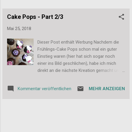
Komponente verknetet bis sich dieser
schöne Teig ergeben hat. Ich habe dabei
darauf geachtet, dass er dieses Mal nicht zu
Cake Pops - Part 2/3
trocken wird. ...
Mai 25, 2018
Dieser Post enthält Werbung Nachdem die
Frühlings-Cake Pops schon mal ein guter
Einstieg waren (hier hat sich sogar noch
einer ins Bild geschlichen), habe ich mich
direkt an die nächste Kreation gemacht und
dieses Mal etwas mehr Zeit fürs Formen
eingeplant. Mit etwas mehr Ruhe bin ich an
MEHR ANZEIGEN
Kommentar veröffentlichen
die ganze Sache rangegangen und habe aus
dem gleichen Teig noch einige mehr Cake
Pops geformt. Durch die feste Konsistenz
benötigten sie aber auch hier noch etwas
Nacharbeit nachdem ich sie aus dem Cake
Pop Maker gelöst hatte. Ich habe sie einfach