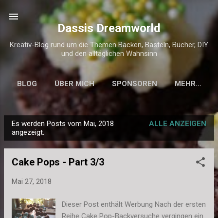
Direkt zum Hauptbereich
Dassis Dreamworld
Kreativ-Blog rund um die Themen Backen, Basteln, Bücher, DIY
und den alltäglichen Wahnsinn
BLOG
ÜBER MICH
SPONSOREN
MEHR…
KONTAKT & IMPRESSUM
Es werden Posts vom Mai, 2018
ALLE ANZEIGEN
P
angezeigt.
o
s
Cake Pops - Part 3/3
t
s
Mai 27, 2018
Dieser Post enthält Werbung Nach der ersten
Reihe Cake Pop-Backversuche vergingen ein