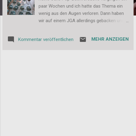
paar Wochen und ich hatte das Thema ein
wenig aus den Augen verloren. Dann haben
wir auf einem JGA allerdings gebacken und
ich hatte plötzlich wieder total Lust an
meinem Experiment weiter zu machen. ;-)
MEHR ANZEIGEN
Kommentar veröffentlichen
Einen konkreten Anlass gab es in dem Fall
nicht, aber ich habe ja auf der Arbeit immer
freudige Abnehmer für Kuchen jeder Art. Das
war also kein Problem. Und dieses Mal habe
ich sogar dran gedacht während dem
Prozess ein paar Bilder zu machen. Es
begann alles mit diesem gekauften
Mamorkuchen. Der ließ sich ganz einfach
zerbröseln und war dann ein sehr feines
Mehl. Ich habe insgesamt 2 Varianten
gemacht: Mamorkuchen mit Frischkäse
Vanillekuchen mit Erdbeermarmelade Das
Kuchenmehl wurde also mit der klebrigen