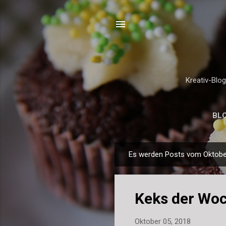
Kreativ-Blo
BL
Es werden Posts vom Oktober
P
o
s
Keks der Wo
t
s
Oktober 05, 2018