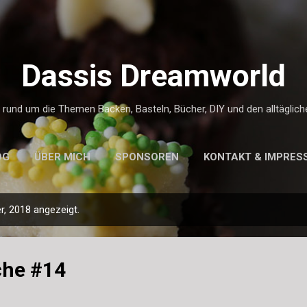
Direkt zum Hauptbereich
Dassis Dreamworld
g rund um die Themen Backen, Basteln, Bücher, DIY und den alltäglic
OG
ÜBER MICH
SPONSOREN
KONTAKT & IMPRES
, 2018 angezeigt.
che #14