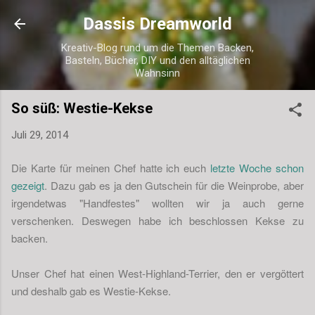
Direkt zum Hauptbereich
Dassis Dreamworld
Kreativ-Blog rund um die Themen Backen,
Basteln, Bücher, DIY und den alltäglichen
Wahnsinn
So süß: Westie-Kekse
Juli 29, 2014
Die Karte für meinen Chef hatte ich euch
letzte Woche schon
gezeigt
. Dazu gab es ja den Gutschein für die Weinprobe, aber
irgendetwas "Handfestes" wollten wir ja auch gerne
verschenken. Deswegen habe ich beschlossen Kekse zu
backen.
Unser Chef hat einen West-Highland-Terrier, den er vergöttert
und deshalb gab es Westie-Kekse.