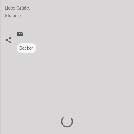
Liebe Grüße,
Stefanie
Backen
K
o
m
m
e
n
t
a
r