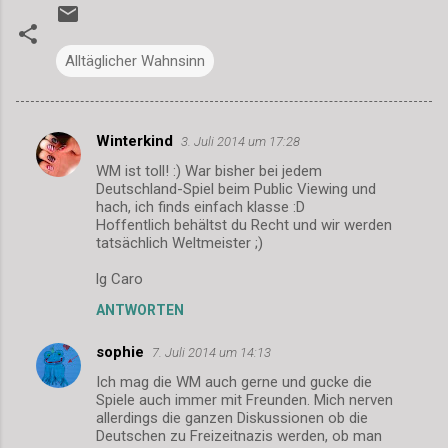
Alltäglicher Wahnsinn
Winterkind
3. Juli 2014 um 17:28
K
WM ist toll! :) War bisher bei jedem
o
Deutschland-Spiel beim Public Viewing und
m
hach, ich finds einfach klasse :D
Hoffentlich behältst du Recht und wir werden
m
tatsächlich Weltmeister ;)
e
lg Caro
n
ANTWORTEN
t
a
sophie
7. Juli 2014 um 14:13
r
Ich mag die WM auch gerne und gucke die
Spiele auch immer mit Freunden. Mich nerven
e
allerdings die ganzen Diskussionen ob die
Deutschen zu Freizeitnazis werden, ob man