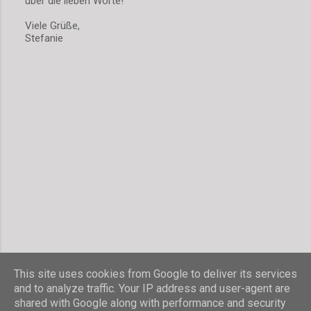
über die lieben Worte!
K
o
Viele Grüße,
m
Stefanie
m
e
n
t
a
r
v
e
r
ö
f
f
e
n
t
l
i
c
h
This site uses cookies from Google to deliver its services
e
and to analyze traffic. Your IP address and user-agent are
n
shared with Google along with performance and security