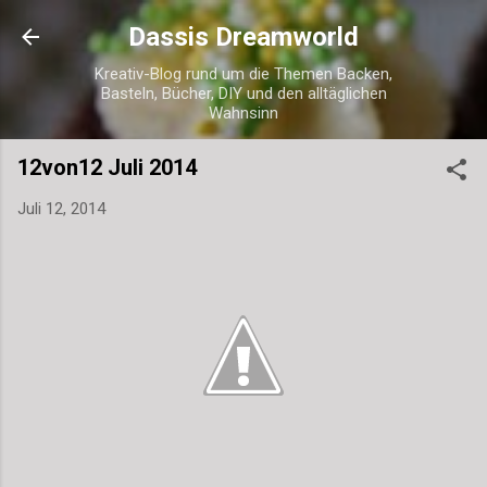
Direkt zum Hauptbereich
Dassis Dreamworld
Kreativ-Blog rund um die Themen Backen,
Basteln, Bücher, DIY und den alltäglichen
Wahnsinn
12von12 Juli 2014
Juli 12, 2014