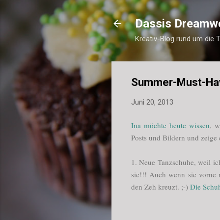
Dassis Dreamw
Kreativ-Blog rund um die 
Summer-Must-Ha
Juni 20, 2013
Ina möchte heute wissen
, w
Posts und Bildern und zeige
1. Neue Tanzschuhe, weil ich
sie!!! Auch wenn sie vorne
den Zeh kreuzt. ;-)
Die Schuh