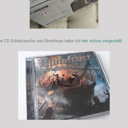
 Die CD Schatzsuche von Elmsfeuer habe ich
hier schon vorgestellt
.