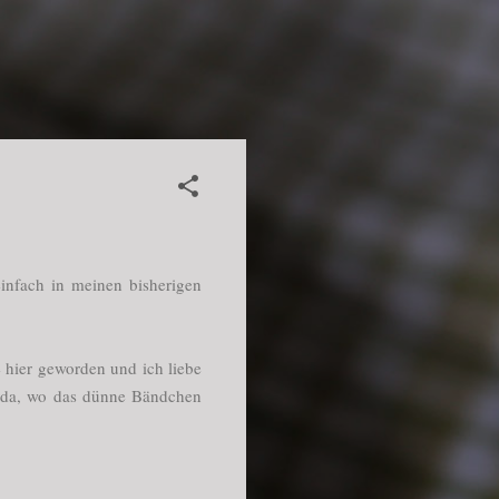
infach in meinen bisherigen
e hier geworden und ich liebe
u da, wo das dünne Bändchen