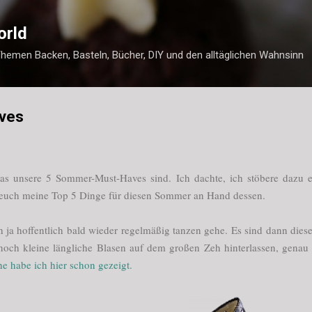
Direkt zum Hauptbereich
orld
Themen Backen, Basteln, Bücher, DIY und den alltäglichen Wahnsinn
ves
as unsere 5 Sommer-Must-Haves sind. Ich dachte, ich stöbere dazu e
 euch meine Top 5 Dinge für diesen Sommer an Hand dessen.
 ja hoffentlich bald wieder regelmäßig tanzen gehe. Es sind dann dies
 noch kleine längliche Blasen auf dem großen Zeh hinterlassen, gena
e habe ich hier schon gezeigt.