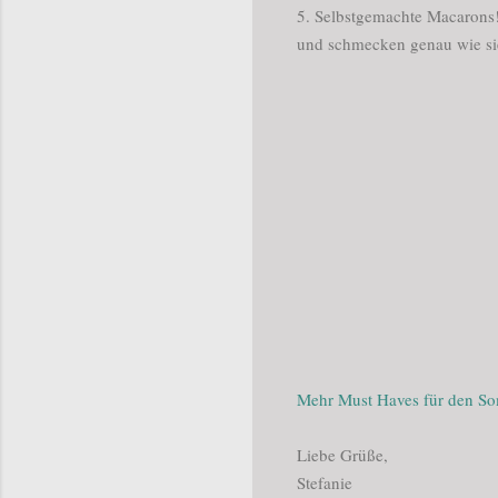
5. Selbstgemachte Macarons!
und schmecken genau wie si
Mehr Must Haves für den Som
Liebe Grüße,
Stefanie