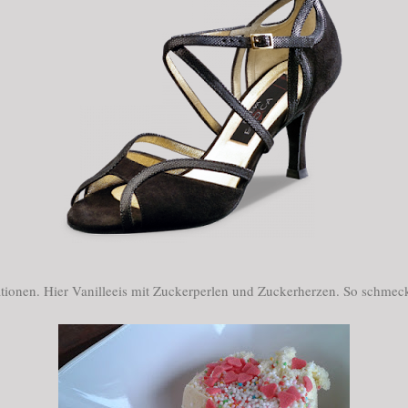
iationen. Hier Vanilleeis mit Zuckerperlen und Zuckerherzen. So schme