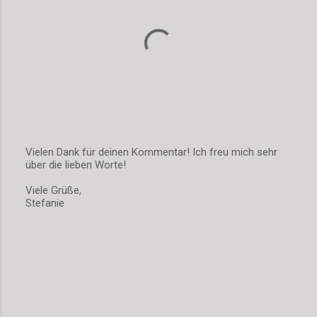
Vielen Dank für deinen Kommentar! Ich freu mich sehr
über die lieben Worte!
K
o
Viele Grüße,
m
Stefanie
m
e
n
t
a
r
v
e
r