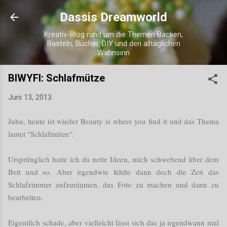
Direkt zum Hauptbereich
Dassis Dreamworld
Kreativ-Blog rund um die Themen Backen,
Basteln, Bücher, DIY und den alltäglichen
Wahnsinn
BIWYFI: Schlafmütze
Juni 13, 2013
Juhu, heute ist wieder Beauty is where you find it und das Thema
lautet "Schlafmütze".
Ursprünglich hatte ich da nette Ideen, mich schwebend über dem
Bett und so. Aber irgendwie fehlte dann doch die Zeit das
Schlafzimmer aufzuräumen, das Foto zu machen und dann zu
bearbeiten.
Eigentlich schade, aber vielleicht lässt sich das ja irgendwann mal