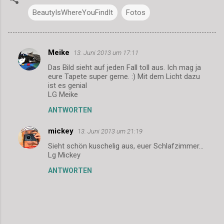
BeautyIsWhereYouFindIt
Fotos
Meike
13. Juni 2013 um 17:11
K
Das Bild sieht auf jeden Fall toll aus. Ich mag ja
o
eure Tapete super gerne. :) Mit dem Licht dazu
m
ist es genial
LG Meike
m
ANTWORTEN
e
n
mickey
13. Juni 2013 um 21:19
t
Sieht schön kuschelig aus, euer Schlafzimmer...
Lg Mickey
a
r
ANTWORTEN
e