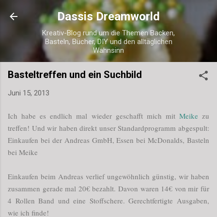
Direkt zum Hauptbereich
Dassis Dreamworld
Kreativ-Blog rund um die Themen Backen,
Basteln, Bücher, DIY und den alltäglichen
Wahnsinn
Basteltreffen und ein Suchbild
Juni 15, 2013
Ich habe es endlich mal wieder geschafft mich mit
Meike
zu
treffen! Und wir haben direkt unser Standardprogramm abgespult:
Einkaufen bei der Andreas GmbH, Essen bei McDonalds, Basteln
bei Meike
Einkaufen beim Andreas verlief ungewöhnlich günstig, wir haben
zusammen gerade mal 20€ bezahlt. Davon waren 14€ von mir für
4 Rollen Band und eine Stoffschere. Gerechtfertigte Ausgaben,
wie ich finde!