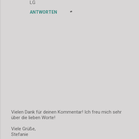
m
LG
e
ANTWORTEN
n
t
a
r
e
Vielen Dank für deinen Kommentar! Ich freu mich sehr
über die lieben Worte!
K
o
Viele Grüße,
m
Stefanie
m