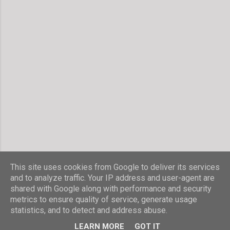
e
n
t
a
r
v
e
r
ö
f
f
e
n
t
l
i
c
h
This site uses cookies from Google to deliver its services
e
and to analyze traffic. Your IP address and user-agent are
n
shared with Google along with performance and security
Powered by Blogger
metrics to ensure quality of service, generate usage
statistics, and to detect and address abuse.
© Stefanie Hombach
LEARN MORE
GOT IT