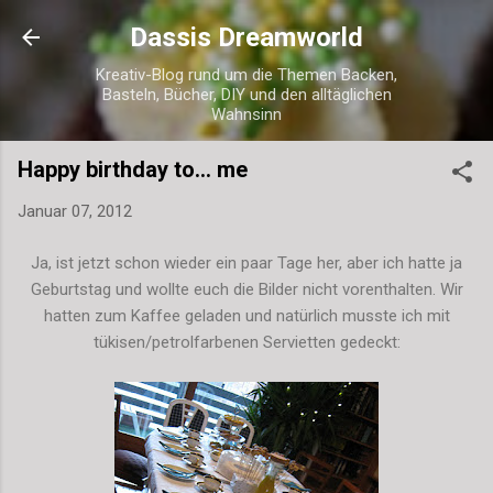
Direkt zum Hauptbereich
Dassis Dreamworld
Kreativ-Blog rund um die Themen Backen,
Basteln, Bücher, DIY und den alltäglichen
Wahnsinn
Happy birthday to... me
Januar 07, 2012
Ja, ist jetzt schon wieder ein paar Tage her, aber ich hatte ja
Geburtstag und wollte euch die Bilder nicht vorenthalten. Wir
hatten zum Kaffee geladen und natürlich musste ich mit
tükisen/petrolfarbenen Servietten gedeckt: