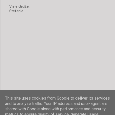
o
Viele Grüße,
m
Stefanie
m
e
n
t
a
r
v
e
r
ö
f
f
e
n
t
l
i
c
h
This site uses cookies from Google to deliver its services
e
and to analyze traffic. Your IP address and user-agent are
n
shared with Google along with performance and security
Powered by Blogger
metrics to ensure quality of service, generate usage