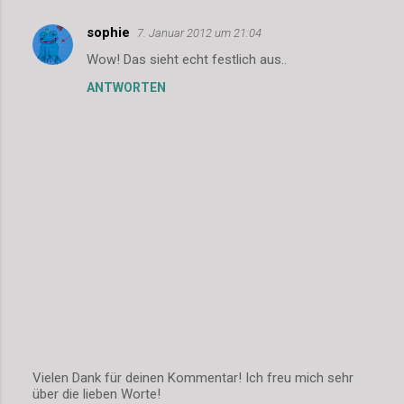
sophie
7. Januar 2012 um 21:04
K
Wow! Das sieht echt festlich aus..
o
ANTWORTEN
m
m
e
n
t
a
r
e
Vielen Dank für deinen Kommentar! Ich freu mich sehr
über die lieben Worte!
K