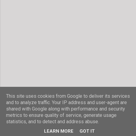
n
t
a
r
v
e
r
ö
f
f
e
n
t
l
i
c
h
This site uses cookies from Google to deliver its services
e
and to analyze traffic. Your IP address and user-agent are
n
shared with Google along with performance and security
Powered by Blogger
metrics to ensure quality of service, generate usage
statistics, and to detect and address abuse.
© Stefanie Hombach
LEARN MORE
GOT IT