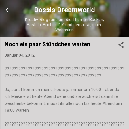
Direkt zum Hauptbereich
Dassis Dreamworld
Kreativ-Blog rund um die Themen Backen,
Basteln, Bücher, DIY und den alltäglichen
Wahnsinn
Noch ein paar Stündchen warten
Januar 04, 2012
????????????????????????????????????????????????????
??????????????????????????????????????????
Ja, sonst kommen meine Posts ja immer um 10:00 - aber da
ich Meike erst heute Abend sehe und sie auch erst dann ihre
Geschenke bekommt, müsst ihr alle noch bis heute Abend um
18:00 warten.
????????????????????????????????????????????????????