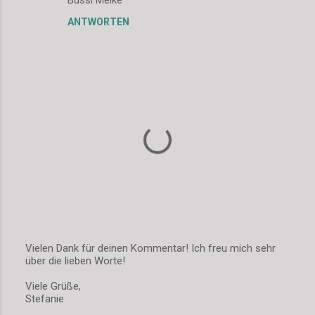
m
ANTWORTEN
e
n
t
a
r
e
Vielen Dank für deinen Kommentar! Ich freu mich sehr
über die lieben Worte!
K
o
Viele Grüße,
m
Stefanie
m
e