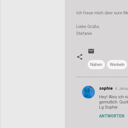
Ich freue mich über eure Me
Liebe Grüße,
Stefanie
Nähen
Werkeln
sophie
6. Janu
K
Hey! Also ich 
o
gemütlich. Guck
m
Lg Sophie
m
ANTWORTEN
e