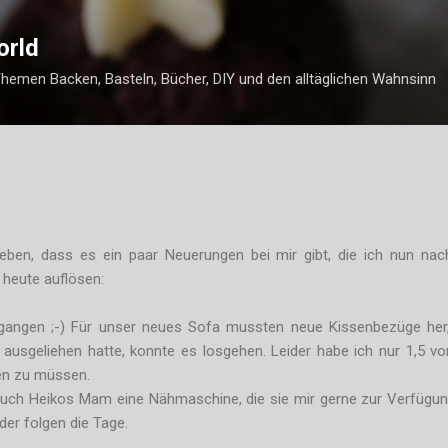
Direkt zum Hauptbereich
orld
Themen Backen, Basteln, Bücher, DIY und den alltäglichen Wahnsinn
eben, dass es ein paar Neuerungen bei mir gibt, die ich nun na
 heute auflösen:
egangen ;-) Für unser neues Sofa mussten neue Kissenbezüge her
sgeliehen hatte, konnte es losgehen. Leider habe ich nur 1,5 vo
ken zu müssen.
auch Heikos Mam eine Nähmaschine, die sie mir gerne zur Verfügung 
lder folgen die Tage.