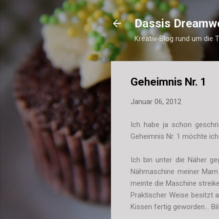
Dassis Dreamw
Kreativ-Blog rund um die 
Geheimnis Nr. 1
Januar 06, 2012
Ich habe ja schon geschri
Geheimnis Nr. 1 möchte ich
Ich bin unter die Näher g
Nähmaschine meiner Mam au
meinte die Maschine strei
Praktischer Weise besitzt 
Kissen fertig geworden... Bi