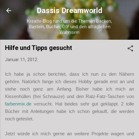
Direkt zum Hauptbereich
Dassis Dreamworld
Kreativ-Blog rund um die Themen Backen,
Basteln, Bücher, DIY und den alltäglichen
Wahnsinn
Hilfe und Tipps gesucht
Januar 11, 2012
Ich habe ja schon berichtet, dass ich nun zu den Nähern
gehöre. Natürlich fange ich dieses Hobby gerade erst an und
stehe noch ganz am Anfang. Bisher habe ich mich an
Kissenhüllen (frei Schnauze) und den Ratz-Fatz-Taschen von
farbenmix.de
versucht. Hat beides sehr gut geklappt. 2 tolle
Bücher mit Anleitungen habe ich schon gekauft, die werden
noch getestet.
Jetzt würde ich mich gerne an weitere Projekte wagen und