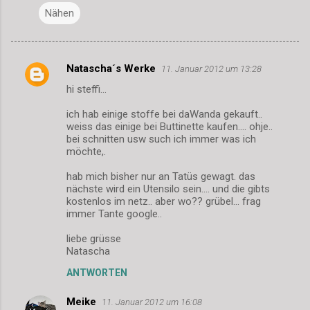
Nähen
Natascha´s Werke
11. Januar 2012 um 13:28
K
hi steffi...
o
m
ich hab einige stoffe bei daWanda gekauft..
weiss das einige bei Buttinette kaufen.... ohje..
m
bei schnitten usw such ich immer was ich
möchte,.
e
n
hab mich bisher nur an Tatüs gewagt. das
nächste wird ein Utensilo sein.... und die gibts
t
kostenlos im netz.. aber wo?? grübel... frag
a
immer Tante google..
r
liebe grüsse
e
Natascha
ANTWORTEN
Meike
11. Januar 2012 um 16:08