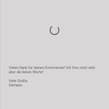
Vielen Dank für deinen Kommentar! Ich freu mich sehr
über die lieben Worte!
K
o
Viele Grüße,
m
Stefanie
m
e
n
t
a
r