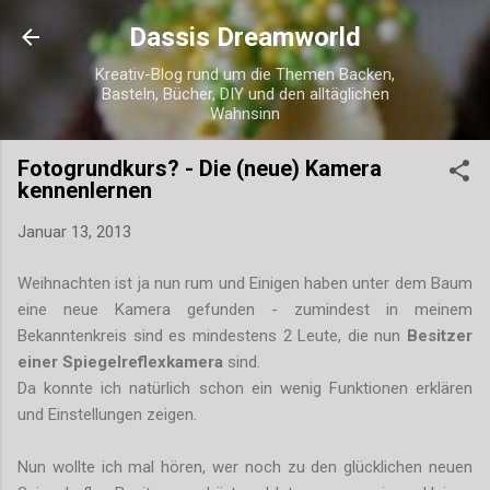
Direkt zum Hauptbereich
Dassis Dreamworld
Kreativ-Blog rund um die Themen Backen,
Basteln, Bücher, DIY und den alltäglichen
Wahnsinn
Fotogrundkurs? - Die (neue) Kamera
kennenlernen
Januar 13, 2013
Weihnachten ist ja nun rum und Einigen haben unter dem Baum
eine neue Kamera gefunden - zumindest in meinem
Bekanntenkreis sind es mindestens 2 Leute, die nun
Besitzer
einer Spiegelreflexkamera
sind.
Da konnte ich natürlich schon ein wenig Funktionen erklären
und Einstellungen zeigen.
Nun wollte ich mal hören, wer noch zu den glücklichen neuen