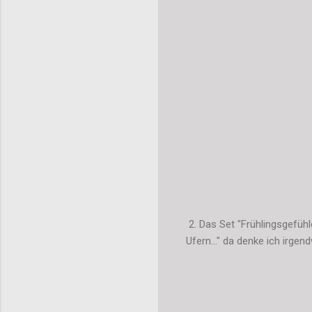
2. Das Set "Frühlingsgefühl
Ufern..." da denke ich irgend