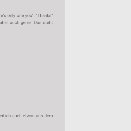
re's only one you", "Thanks"
daher auch gerne. Das steht
 weil ich auch etwas aus dem