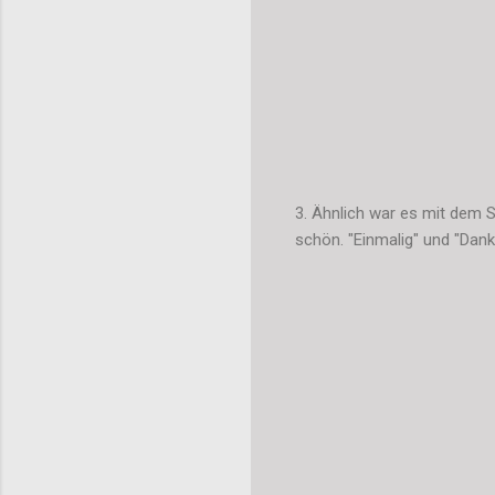
3. Ähnlich war es mit dem S
schön. "Einmalig" und "Danke