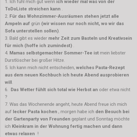
1. Ich fühl mich gut wenn
ich wieder mal was von der
ToDoListe streichen kann
.
2.
Für das Wohnzimmer-Ausräumen stehen jetzt alle
Ampeln auf
grün
(wir wissen nur noch nicht, wo wir das
Sofa unterstellen sollen)
.
3. Bald gibt es wieder
mehr Zeit zum Basteln und Kreativsein
für mich (hoffe ich zumindest)
.
4.
Mamas selbstgemachter Sommer-Tee ist
mein liebster
Durstlöscher bei großer Hitze.
5. Ich kann mich nicht entscheiden,
welches Pasta-Rezept
aus dem neuen Kochbuch ich heute Abend ausprobieren
will
.
6.
Das Wetter fühlt sich total wie Herbst an
oder etwa nicht
?
7. Was das Wochenende angeht, heute Abend freue ich mich
auf
lecker Pasta kochen
, morgen habe ich
den Besuch bei
der Gartenparty von Freunden
geplant und Sonntag möchte
ich
Kleinkram in der Wohnung fertig machen und dann
etwas relaxen
!