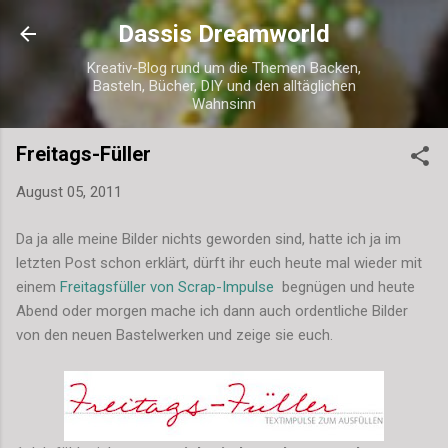
Direkt zum Hauptbereich
Dassis Dreamworld
Kreativ-Blog rund um die Themen Backen,
Basteln, Bücher, DIY und den alltäglichen
Wahnsinn
Freitags-Füller
August 05, 2011
Da ja alle meine Bilder nichts geworden sind, hatte ich ja im
letzten Post schon erklärt, dürft ihr euch heute mal wieder mit
einem
Freitagsfüller von Scrap-Impulse
begnügen und heute
Abend oder morgen mache ich dann auch ordentliche Bilder
von den neuen Bastelwerken und zeige sie euch.