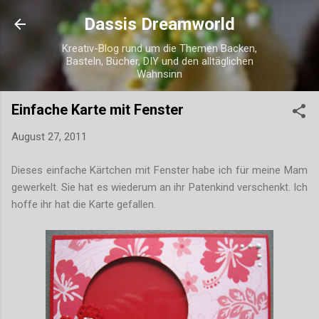
Direkt zum Hauptbereich
Dassis Dreamworld
Kreativ-Blog rund um die Themen Backen,
Basteln, Bücher, DIY und den alltäglichen
Wahnsinn
Einfache Karte mit Fenster
August 27, 2011
Dieses einfache Kärtchen mit Fenster habe ich für meine Mam
gewerkelt. Sie hat es wiederum an ihr Patenkind verschenkt. Ich
hoffe ihr hat die Karte gefallen.