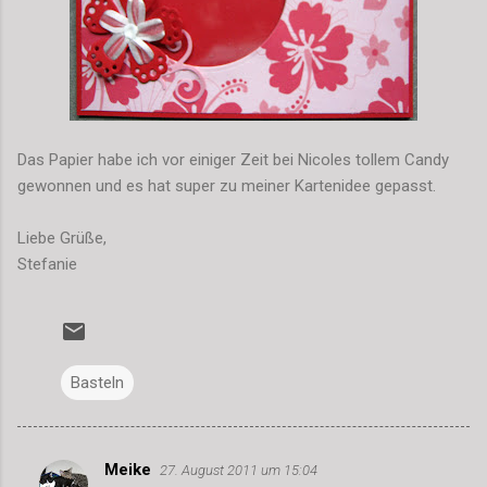
Das Papier habe ich vor einiger Zeit bei Nicoles tollem Candy
gewonnen und es hat super zu meiner Kartenidee gepasst.
Liebe Grüße,
Stefanie
Basteln
Meike
27. August 2011 um 15:04
K