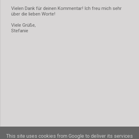
Vielen Dank für deinen Kommentar! Ich freu mich sehr
über die lieben Worte!
K
o
Viele Grüße,
m
Stefanie
m
e
n
t
a
r
v
e
r
ö
f
f
e
n
t
l
i
c
h
This site uses cookies from Google to deliver its services
e