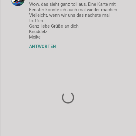
Wow, das sieht ganz toll aus. Eine Karte mit
o
Fenster könnte ich auch mal wieder machen.
m
Vielleicht, wenn wir uns das nächste mal
treffen.
m
Ganz liebe Grüße an dich
Knuddelz
e
Meike
n
ANTWORTEN
t
a
r
e