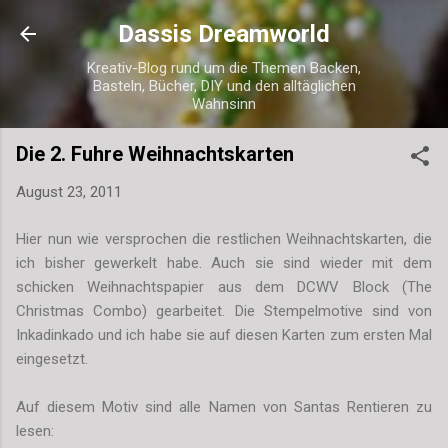
Direkt zum Hauptbereich
Dassis Dreamworld
Kreativ-Blog rund um die Themen Backen,
Basteln, Bücher, DIY und den alltäglichen
Wahnsinn
Die 2. Fuhre Weihnachtskarten
August 23, 2011
Hier nun wie versprochen die restlichen Weihnachtskarten, die
ich bisher gewerkelt habe. Auch sie sind wieder mit dem
schicken Weihnachtspapier aus dem DCWV Block (The
Christmas Combo) gearbeitet. Die Stempelmotive sind von
Inkadinkado und ich habe sie auf diesen Karten zum ersten Mal
eingesetzt.
Auf diesem Motiv sind alle Namen von Santas Rentieren zu
lesen: