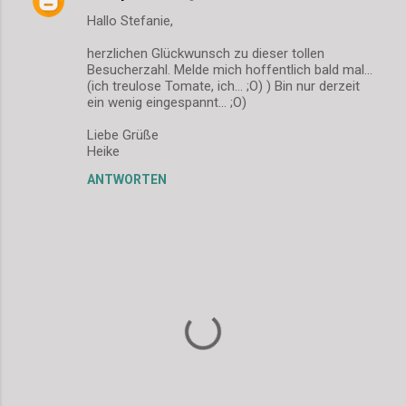
K
Hallo Stefanie,
o
m
herzlichen Glückwunsch zu dieser tollen
Besucherzahl. Melde mich hoffentlich bald mal...
m
(ich treulose Tomate, ich... ;O) ) Bin nur derzeit
ein wenig eingespannt... ;O)
e
n
Liebe Grüße
Heike
t
a
ANTWORTEN
r
e