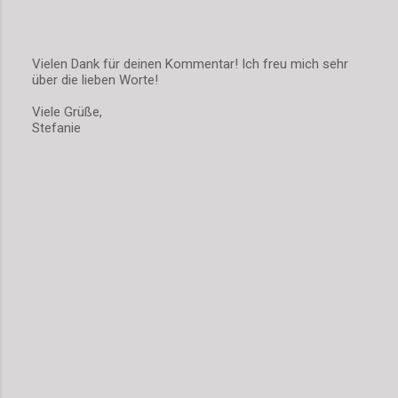
Vielen Dank für deinen Kommentar! Ich freu mich sehr
über die lieben Worte!
K
o
Viele Grüße,
m
Stefanie
m
e
n
t
a
r
v
e
r
ö
f
f
e
n
t
l
i