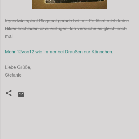
Irgendwie spinnt Blogspot gerade bei mir. Es lässt mich keine
Bilder hochladen bzw. einfügen. Ich versuche es gleich noch
mal.
Mehr 12von12 wie immer bei Draußen nur Kännchen.
Liebe Grüße,
Stefanie
K
o
m
m