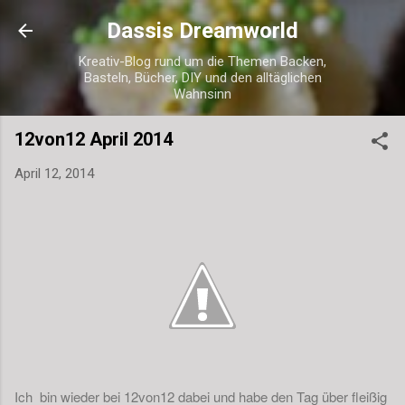
Direkt zum Hauptbereich
Dassis Dreamworld
Kreativ-Blog rund um die Themen Backen,
Basteln, Bücher, DIY und den alltäglichen
Wahnsinn
12von12 April 2014
April 12, 2014
Ich bin wieder bei 12von12 dabei und habe den Tag über fleißig