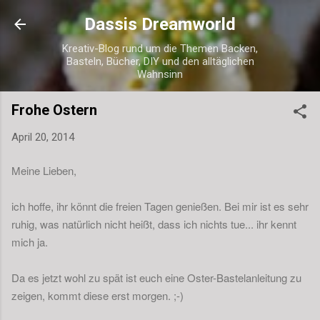
Direkt zum Hauptbereich
Dassis Dreamworld
Kreativ-Blog rund um die Themen Backen,
Basteln, Bücher, DIY und den alltäglichen
Wahnsinn
Frohe Ostern
April 20, 2014
Meine Lieben,
ich hoffe, ihr könnt die freien Tagen genießen. Bei mir ist es sehr
ruhig, was natürlich nicht heißt, dass ich nichts tue... ihr kennt
mich ja.
Da es jetzt wohl zu spät ist euch eine Oster-Bastelanleitung zu
zeigen, kommt diese erst morgen. ;-)