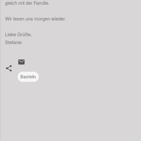
gleich mit der Familie.
Wir lesen uns morgen wieder.
Liebe Grüße,
Stefanie
Basteln
K
o
m
m
e
n