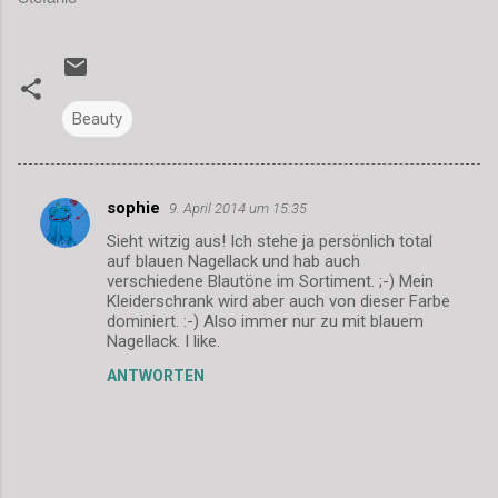
Beauty
sophie
9. April 2014 um 15:35
K
Sieht witzig aus! Ich stehe ja persönlich total
o
auf blauen Nagellack und hab auch
m
verschiedene Blautöne im Sortiment. ;-) Mein
Kleiderschrank wird aber auch von dieser Farbe
m
dominiert. :-) Also immer nur zu mit blauem
Nagellack. I like.
e
n
ANTWORTEN
t
a
r