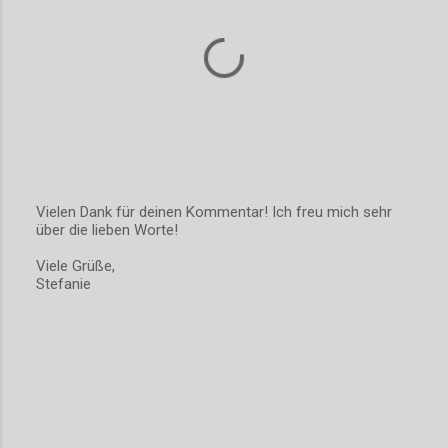
e
Vielen Dank für deinen Kommentar! Ich freu mich sehr
über die lieben Worte!
K
o
Viele Grüße,
m
Stefanie
m
e
n
t
a
r
v
e
r
ö