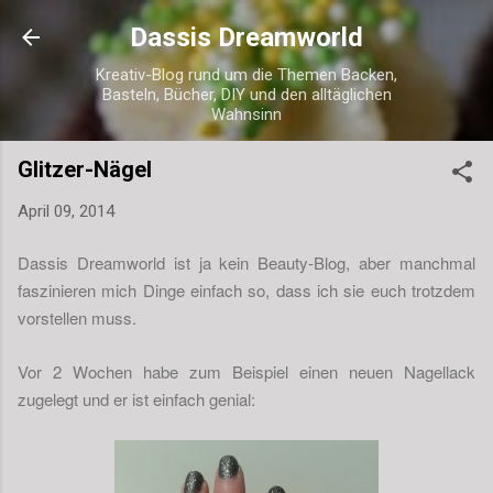
Direkt zum Hauptbereich
Dassis Dreamworld
Kreativ-Blog rund um die Themen Backen,
Basteln, Bücher, DIY und den alltäglichen
Wahnsinn
Glitzer-Nägel
April 09, 2014
Dassis Dreamworld ist ja kein Beauty-Blog, aber manchmal
faszinieren mich Dinge einfach so, dass ich sie euch trotzdem
vorstellen muss.
Vor 2 Wochen habe zum Beispiel einen neuen Nagellack
zugelegt und er ist einfach genial: