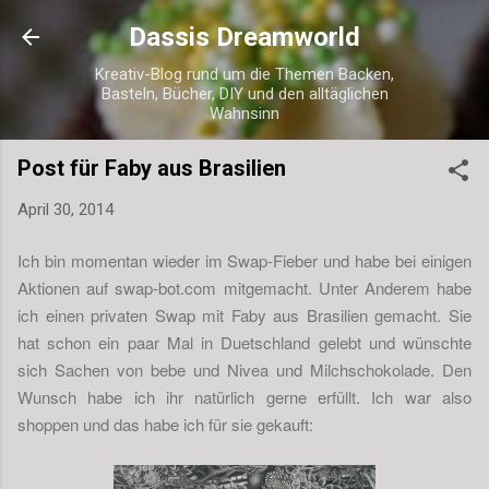
Direkt zum Hauptbereich
Dassis Dreamworld
Kreativ-Blog rund um die Themen Backen,
Basteln, Bücher, DIY und den alltäglichen
Wahnsinn
Post für Faby aus Brasilien
April 30, 2014
Ich bin momentan wieder im Swap-Fieber und habe bei einigen
Aktionen auf swap-bot.com mitgemacht. Unter Anderem habe
ich einen privaten Swap mit Faby aus Brasilien gemacht. Sie
hat schon ein paar Mal in Duetschland gelebt und wünschte
sich Sachen von bebe und Nivea und Milchschokolade. Den
Wunsch habe ich ihr natürlich gerne erfüllt. Ich war also
shoppen und das habe ich für sie gekauft: