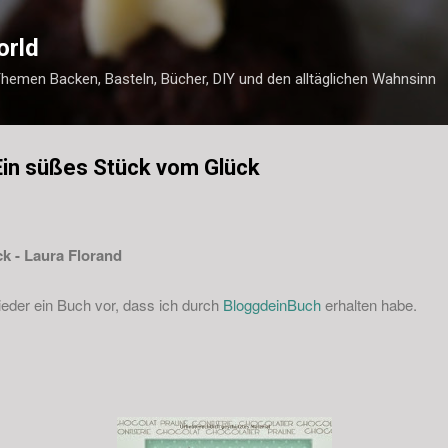
Direkt zum Hauptbereich
orld
Themen Backen, Basteln, Bücher, DIY und den alltäglichen Wahnsinn
Ein süßes Stück vom Glück
k - Laura Florand
ieder ein Buch vor, dass ich durch
BloggdeinBuch
erhalten habe.