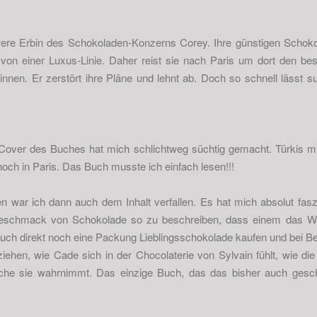
were Erbin des Schokoladen-Konzerns Corey. Ihre günstigen Schoko
von einer Luxus-Linie. Daher reist sie nach Paris um dort den be
innen. Er zerstört ihre Pläne und lehnt ab. Doch so schnell lässt s
over des Buches hat mich schlichtweg süchtig gemacht. Türkis m
noch in Paris. Das Buch musste ich einfach lesen!!!
n war ich dann auch dem Inhalt verfallen. Es hat mich absolut faszi
Geschmack von Schokolade so zu beschreiben, dass einem das
uch direkt noch eine Packung Lieblingsschokolade kaufen und bei Be
iehen, wie Cade sich in der Chocolaterie von Sylvain fühlt, wie d
che sie wahrnimmt. Das einzige Buch, das das bisher auch gesch