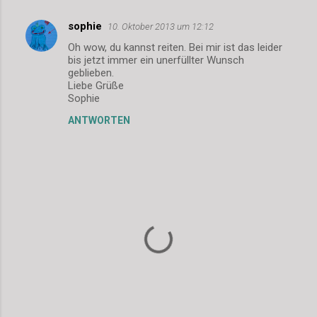
sophie
10. Oktober 2013 um 12:12
K
Oh wow, du kannst reiten. Bei mir ist das leider
o
bis jetzt immer ein unerfüllter Wunsch
m
geblieben.
Liebe Grüße
m
Sophie
e
ANTWORTEN
n
t
a
r
e