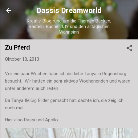
Direkt zum Hauptbereich
Dassis Dreamworld
Kreativ-Blog rund um die Themen Backen,
Basteln, Bücher, DIY und den alltäglichen
Wahnsinn
Zu Pferd
Oktober 10, 2013
Vor ein paar Wochen habe ich die liebe Tanya in Regensburg
besucht. Wir hatten ein sehr aktives Wochenenden und waren
unter anderem auch reiten.
Da Tanya fleißig Bilder gemacht hat, dachte ich, die zeig ich
euch mal.
Hier also Dassi und Apollo: