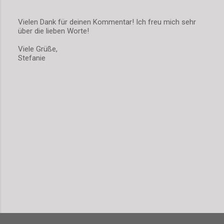
Vielen Dank für deinen Kommentar! Ich freu mich sehr
über die lieben Worte!
K
o
Viele Grüße,
m
Stefanie
m
e
n
t
a
r
v
e
r
ö
f
f
e
n
t
l
i
c
h