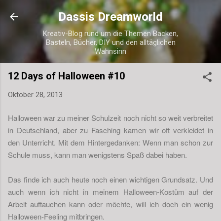
Direkt zum Hauptbereich
Dassis Dreamworld
Kreativ-Blog rund um die Themen Backen,
Basteln, Bücher, DIY und den alltäglichen
Wahnsinn
12 Days of Halloween #10
Oktober 28, 2013
Halloween war zu meiner Schulzeit noch nicht so weit verbreitet
in Deutschland, aber zu Fasching kamen wir oft verkleidet in
den Unterricht. Mit dem Hintergedanken: Wenn man schon zur
Schule muss, kann man wenigstens Spaß dabei haben.
Das finde ich auch heute noch einen wichtigen Grundsatz. Und
auch wenn ich nicht in meinem Halloween-Kostüm auf der
Arbeit auftauchen kann oder möchte, will ich doch ein wenig
Halloween-Feeling mitbringen.