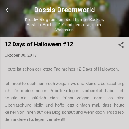
Direkt zum Hauptbereich
Dassis Dreamworld
Kreativ-Blog rund um die Themen Backen,
Basteln, Bücher, DIY und den alltäglichen
Wahnsinn
12 Days of Halloween #12
Oktober 30, 2013
Heute ist schon der letzte Tag meines 12 Days of Halloween.
Ich möchte euch nun noch zeigen, welche kleine Überraschung
ich für meine neuen Arbeitskollegen vorbereitet habe. Ich
konnte sie natürlich nicht früher zeigen, damit es eine
Überraschung bleibt und hoffe jetzt einfach mal, dass heute
keiner von ihnen auf den Blog schaut und wenn doch: Psst! Nix
den anderen Kollegen verraten!!!