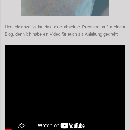
Und gleichzeitig ist das eine absolute Premiere auf meinem
Blog, denn ich habe ein Video für euch als Anleitung gedreht: