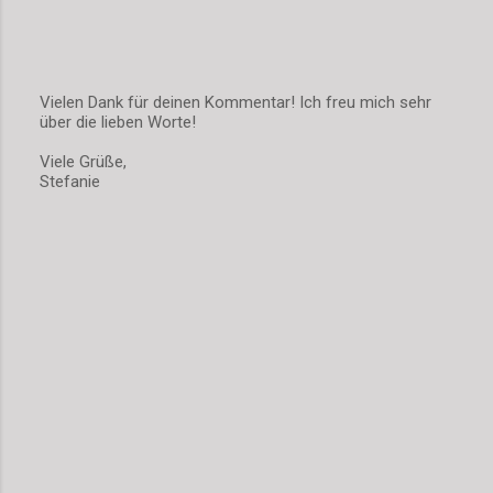
Vielen Dank für deinen Kommentar! Ich freu mich sehr
über die lieben Worte!
K
o
Viele Grüße,
m
Stefanie
m
e
n
t
a
r
v
e
r
ö
f
f
e
n
t
l