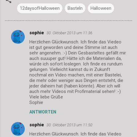
12daysofHalloween
Basteln
Halloween
sophie
30. Oktober 2013 um 11:36
K
Herzlichen Glückwunsch. Ich finde das Viedeo
o
ist gut geworden und deine Stimme ist auch
m
sehr angenehm. :-) Dein Gesbasteltes gefällt mir
auch suuuper gut! Hätte ich die Materialien da,
m
würde ich sofort loslegen. Ich finde es rundum
gelungen. Vielleicht kannst du in Zukunft
e
nochmal ein Video machen, mit einer Bastelei,
n
die mehr oder weniger aus Dingen entsteht, die
jeder daheim hat (haben könnte). Aber ich will
t
auch mehr Videos mit Profimaterial sehen! :-)
a
Viele liebe Grüße
Sophie
r
ANTWORTEN
e
sophie
30. Oktober 2013 um 11:50
Herzlichen Glückwunsch. Ich finde das Viedeo