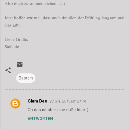
Also doch zusammen ziehen... ;-)
Jetzt hoffen wir mal, dass auch draußen der Frühling langsam mal
Gas gibt.
Liebe Grüße,
Stefanie
Basteln
Glam Bee
28. Mai 2013 um 21:14
K
Oh das ist aber eine süße Idee :)
o
ANTWORTEN
m
m