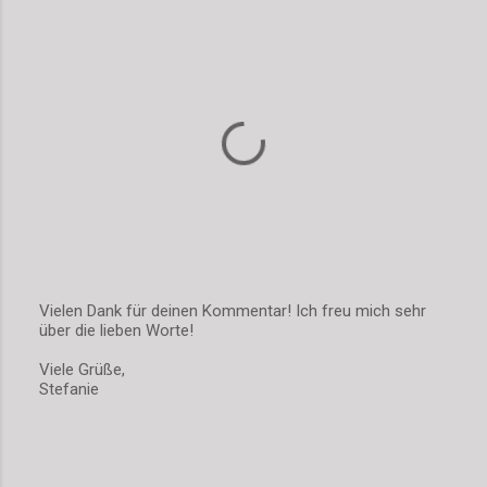
e
n
t
a
r
e
Vielen Dank für deinen Kommentar! Ich freu mich sehr
über die lieben Worte!
K
o
Viele Grüße,
m
Stefanie
m
e
n
t
a