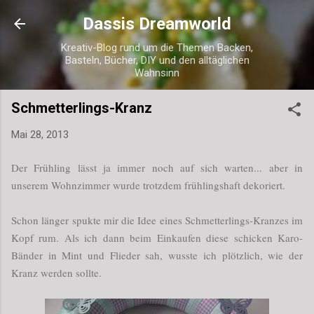
Direkt zum Hauptbereich
Dassis Dreamworld
Kreativ-Blog rund um die Themen Backen,
Basteln, Bücher, DIY und den alltäglichen
Wahnsinn
Schmetterlings-Kranz
Mai 28, 2013
Der Frühling lässt ja immer noch auf sich warten... aber in
unserem Wohnzimmer wurde trotzdem frühlingshaft dekoriert.
Schon länger spukte mir die Idee eines Schmetterlings-Kranzes im
Kopf rum. Als ich dann beim Einkaufen diese schicken Karo-
Bänder in Mint und Flieder sah, wusste ich plötzlich, wie der
Kranz werden sollte.